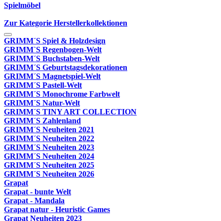
Spielmöbel
Zur Kategorie Herstellerkollektionen
GRIMM´S Spiel & Holzdesign
GRIMM`S Regenbogen-Welt
GRIMM´S Buchstaben-Welt
GRIMM´S Geburtstagsdekorationen
GRIMM´S Magnetspiel-Welt
GRIMM´S Pastell-Welt
GRIMM´S Monochrome Farbwelt
GRIMM´S Natur-Welt
GRIMM´S TINY ART COLLECTION
GRIMM´S Zahlenland
GRIMM´S Neuheiten 2021
GRIMM´S Neuheiten 2022
GRIMM´S Neuheiten 2023
GRIMM´S Neuheiten 2024
GRIMM´S Neuheiten 2025
GRIMM´S Neuheiten 2026
Grapat
Grapat - bunte Welt
Grapat - Mandala
Grapat natur - Heuristic Games
Grapat Neuheiten 2023