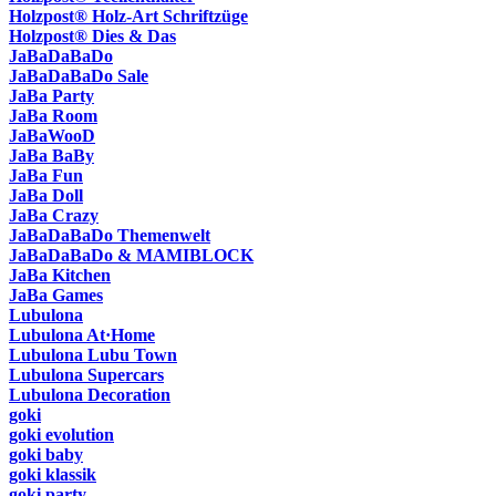
Holzpost® Holz-Art Schriftzüge
Holzpost® Dies & Das
JaBaDaBaDo
JaBaDaBaDo Sale
JaBa Party
JaBa Room
JaBaWooD
JaBa BaBy
JaBa Fun
JaBa Doll
JaBa Crazy
JaBaDaBaDo Themenwelt
JaBaDaBaDo & MAMIBLOCK
JaBa Kitchen
JaBa Games
Lubulona
Lubulona At·Home
Lubulona Lubu Town
Lubulona Supercars
Lubulona Decoration
goki
goki evolution
goki baby
goki klassik
goki party