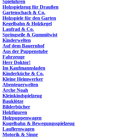
Spieluhren
Holzspielzeug für Draußen
Gartenschach & Co.
Holzspiele für den Garten
Kegelbahn & Holzkegel
Laufrad & Co.
Springseile & Gummitwist
Kinderwelten
Auf dem Bauernhof
Aus der Puppenstube
Fahrzeuge
Herr Doktor!
Im Kaufmannsladen
Kinderküche & Co.
Kleine Heimwerker
Abenteuerwelten
Arche Noah
Kleinkindspielzeug
Bauklötze
Bilderbücher
Holzfiguren
Holzpuppenwagen
Kugelbahn & Bewegungsspielzeug
Lauflernwagen
Motorik & Sinne