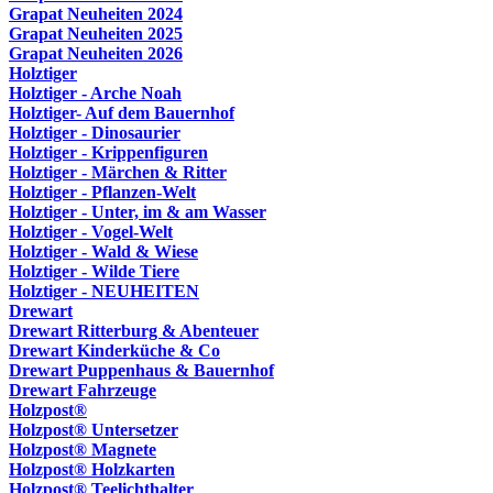
Grapat Neuheiten 2024
Grapat Neuheiten 2025
Grapat Neuheiten 2026
Holztiger
Holztiger - Arche Noah
Holztiger- Auf dem Bauernhof
Holztiger - Dinosaurier
Holztiger - Krippenfiguren
Holztiger - Märchen & Ritter
Holztiger - Pflanzen-Welt
Holztiger - Unter, im & am Wasser
Holztiger - Vogel-Welt
Holztiger - Wald & Wiese
Holztiger - Wilde Tiere
Holztiger - NEUHEITEN
Drewart
Drewart Ritterburg & Abenteuer
Drewart Kinderküche & Co
Drewart Puppenhaus & Bauernhof
Drewart Fahrzeuge
Holzpost®
Holzpost® Untersetzer
Holzpost® Magnete
Holzpost® Holzkarten
Holzpost® Teelichthalter