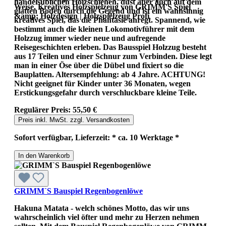
handelsüblichen Holzschienen, düst aber auch auf dem
Weise. Kreatives Holzspielzeug von GRIMM'S Spiel
glatten Boden durch die Gegend und ist ein wahnsinnig
&amp; Holzdesign | Holzspielzeug Profi
kreatives Spiel, das die Phantasie anregt. Spannend, wie
bestimmt auch die kleinen Lokomotivführer mit dem
Holzzug immer wieder neue und aufregende
Reisegeschichten erleben. Das Bausspiel Holzzug besteht
aus 17 Teilen und einer Schnur zum Verbinden. Diese legt
man in einer Öse über die Dübel und fixiert so die
Bauplatten. Altersempfehlung: ab 4 Jahre. ACHTUNG!
Nicht geeignet für Kinder unter 36 Monaten, wegen
Erstickungsgefahr durch verschluckbare kleine Teile.
Regulärer Preis:
55,50 €
Preis inkl. MwSt. zzgl. Versandkosten
Sofort verfügbar, Lieferzeit: * ca. 10 Werktage *
In den Warenkorb
GRIMM`S Bauspiel Regenbogenlöwe
Hakuna Matata - welch schönes Motto, das wir uns
wahrscheinlich viel öfter und mehr zu Herzen nehmen