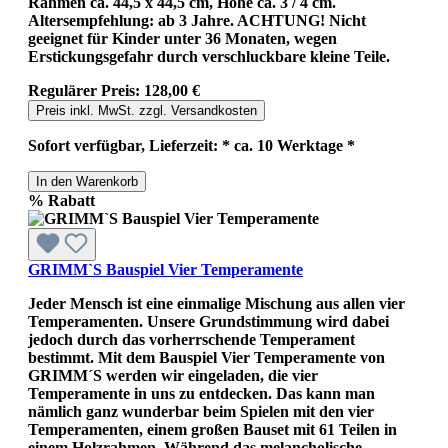
Rahmen ca. 44,5 x 44,5 cm, Höhe ca. 3 / 4 cm.
Altersempfehlung: ab 3 Jahre. ACHTUNG! Nicht
geeignet für Kinder unter 36 Monaten, wegen
Erstickungsgefahr durch verschluckbare kleine Teile.
Regulärer Preis:
128,00 €
Preis inkl. MwSt. zzgl. Versandkosten
Sofort verfügbar, Lieferzeit: * ca. 10 Werktage *
In den Warenkorb
%
Rabatt
GRIMM`S Bauspiel Vier Temperamente
Jeder Mensch ist eine einmalige Mischung aus allen vier
Temperamenten. Unsere Grundstimmung wird dabei
jedoch durch das vorherrschende Temperament
bestimmt. Mit dem Bauspiel Vier Temperamente von
GRIMM´S werden wir eingeladen, die vier
Temperamente in uns zu entdecken. Das kann man
nämlich ganz wunderbar beim Spielen mit den vier
Temperamenten, einem großen Bauset mit 61 Teilen in
einem Holzrahmen. Während das melancholische