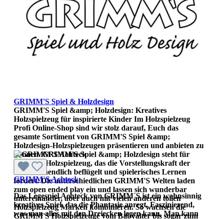
GRIMM'S Spiel & Holzdesign
GRIMM'S Spiel &amp; Holzdesign: Kreatives
Holzspielzeug für inspirierte Kinder Im Holzspielzeug
Profi Online-Shop sind wir stolz darauf, Euch das
gesamte Sortiment von GRIMM'S Spiel &amp;
Holzdesign-Holzspielzeugen präsentieren und anbieten zu
können. GRIMM'S Spiel &amp; Holzdesign steht für
kreatives Holzspielzeug, das die Vorstellungskraft der
Kinder unendlich beflügelt und spielerisches Lernen
GRIMM`S Achteck
fördert. Die unterschiedlichen GRIMM'S Welten laden
zum open ended play ein und lassen sich wunderbar
Das Legespiel Achteck von GRIMM´S ist ein wahnsinnig
untereinander, aber auch mit vielen anderen tollen
kreatives Spiel, das die Phantasie anregt. Faszinierend,
Holzspielzeug Marken kombinieren. So wachsen die
was man alles mit den Dreiecken legen kann. Man kann
GRIMM'S Holzspielzeuge vom Babyalter bis sogar zum