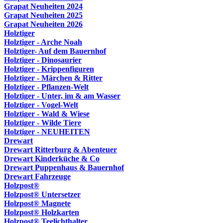
Grapat Neuheiten 2024
Grapat Neuheiten 2025
Grapat Neuheiten 2026
Holztiger
Holztiger - Arche Noah
Holztiger- Auf dem Bauernhof
Holztiger - Dinosaurier
Holztiger - Krippenfiguren
Holztiger - Märchen & Ritter
Holztiger - Pflanzen-Welt
Holztiger - Unter, im & am Wasser
Holztiger - Vogel-Welt
Holztiger - Wald & Wiese
Holztiger - Wilde Tiere
Holztiger - NEUHEITEN
Drewart
Drewart Ritterburg & Abenteuer
Drewart Kinderküche & Co
Drewart Puppenhaus & Bauernhof
Drewart Fahrzeuge
Holzpost®
Holzpost® Untersetzer
Holzpost® Magnete
Holzpost® Holzkarten
Holzpost® Teelichthalter