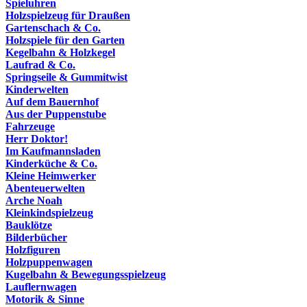
Spieluhren
Holzspielzeug für Draußen
Gartenschach & Co.
Holzspiele für den Garten
Kegelbahn & Holzkegel
Laufrad & Co.
Springseile & Gummitwist
Kinderwelten
Auf dem Bauernhof
Aus der Puppenstube
Fahrzeuge
Herr Doktor!
Im Kaufmannsladen
Kinderküche & Co.
Kleine Heimwerker
Abenteuerwelten
Arche Noah
Kleinkindspielzeug
Bauklötze
Bilderbücher
Holzfiguren
Holzpuppenwagen
Kugelbahn & Bewegungsspielzeug
Lauflernwagen
Motorik & Sinne