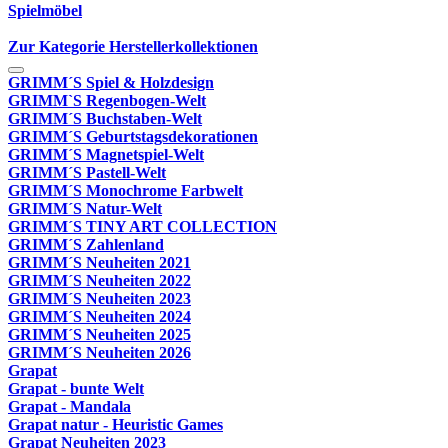
Spielmöbel
Zur Kategorie Herstellerkollektionen
GRIMM´S Spiel & Holzdesign
GRIMM`S Regenbogen-Welt
GRIMM´S Buchstaben-Welt
GRIMM´S Geburtstagsdekorationen
GRIMM´S Magnetspiel-Welt
GRIMM´S Pastell-Welt
GRIMM´S Monochrome Farbwelt
GRIMM´S Natur-Welt
GRIMM´S TINY ART COLLECTION
GRIMM´S Zahlenland
GRIMM´S Neuheiten 2021
GRIMM´S Neuheiten 2022
GRIMM´S Neuheiten 2023
GRIMM´S Neuheiten 2024
GRIMM´S Neuheiten 2025
GRIMM´S Neuheiten 2026
Grapat
Grapat - bunte Welt
Grapat - Mandala
Grapat natur - Heuristic Games
Grapat Neuheiten 2023