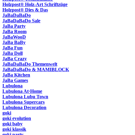
Holzpost® Holz-Art Schriftzüge
Holzpost® Dies & Das
JaBaDaBaDo
JaBaDaBaDo Sale
JaBa Party
JaBa Room
JaBaWooD
JaBa BaBy
JaBa Fun
JaBa Doll
JaBa Crazy
JaBaDaBaDo Themenwelt
JaBaDaBaDo & MAMIBLOCK
JaBa Kitchen
JaBa Games
Lubulona
Lubulona At·Home
Lubulona Lubu Town
Lubulona Supercars
Lubulona Decoration
goki
goki evolution
goki baby
goki klassik
goki party