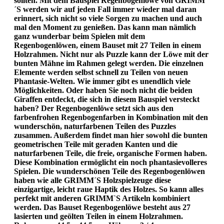
sollten. Mit dem Bauspiel Regenbogenlöwe von GRIMM
´S werden wir auf jeden Fall immer wieder mal daran
erinnert, sich nicht so viele Sorgen zu machen und auch
mal den Moment zu genießen. Das kann man nämlich
ganz wunderbar beim Spielen mit dem
Regenbogenlöwen, einem Bauset mit 27 Teilen in einem
Holzrahmen. Nicht nur als Puzzle kann der Löwe mit der
bunten Mähne im Rahmen gelegt werden. Die einzelnen
Elemente werden selbst schnell zu Teilen von neuen
Phantasie-Welten. Wie immer gibt es unendlich viele
Möglichkeiten. Oder haben Sie noch nicht die beiden
Giraffen entdeckt, die sich in diesem Bauspiel versteckt
haben? Der Regenbogenlöwe setzt sich aus den
farbenfrohen Regenbogenfarben in Kombination mit den
wunderschön, naturfarbenen Teilen des Puzzles
zusammen. Außerdem findet man hier sowohl die bunten
geometrischen Teile mit geraden Kanten und die
naturfarbenen Teile, die freie, organische Formen haben.
Diese Kombination ermöglicht ein noch phantasievolleres
Spielen. Die wunderschönen Teile des Regenbogenlöwen
haben wie alle GRIMM´S Holzspielzeuge diese
einzigartige, leicht raue Haptik des Holzes. So kann alles
perfekt mit anderen GRIMM`S Artikeln kombiniert
werden. Das Bauset Regenbogenlöwe besteht aus 27
lasierten und geölten Teilen in einem Holzrahmen.