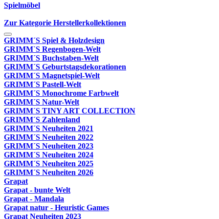
Spielmöbel
Zur Kategorie Herstellerkollektionen
GRIMM´S Spiel & Holzdesign
GRIMM`S Regenbogen-Welt
GRIMM´S Buchstaben-Welt
GRIMM´S Geburtstagsdekorationen
GRIMM´S Magnetspiel-Welt
GRIMM´S Pastell-Welt
GRIMM´S Monochrome Farbwelt
GRIMM´S Natur-Welt
GRIMM´S TINY ART COLLECTION
GRIMM´S Zahlenland
GRIMM´S Neuheiten 2021
GRIMM´S Neuheiten 2022
GRIMM´S Neuheiten 2023
GRIMM´S Neuheiten 2024
GRIMM´S Neuheiten 2025
GRIMM´S Neuheiten 2026
Grapat
Grapat - bunte Welt
Grapat - Mandala
Grapat natur - Heuristic Games
Grapat Neuheiten 2023