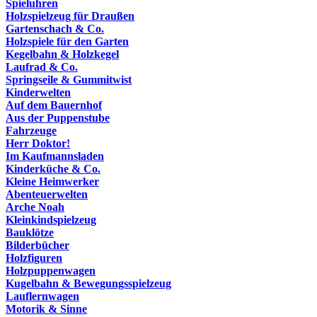
Spieluhren
Holzspielzeug für Draußen
Gartenschach & Co.
Holzspiele für den Garten
Kegelbahn & Holzkegel
Laufrad & Co.
Springseile & Gummitwist
Kinderwelten
Auf dem Bauernhof
Aus der Puppenstube
Fahrzeuge
Herr Doktor!
Im Kaufmannsladen
Kinderküche & Co.
Kleine Heimwerker
Abenteuerwelten
Arche Noah
Kleinkindspielzeug
Bauklötze
Bilderbücher
Holzfiguren
Holzpuppenwagen
Kugelbahn & Bewegungsspielzeug
Lauflernwagen
Motorik & Sinne