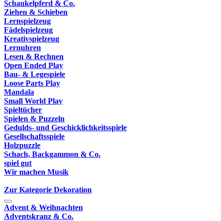
Schaukelpferd & Co.
Ziehen & Schieben
Lernspielzeug
Fädelspielzeug
Kreativspielzeug
Lernuhren
Lesen & Rechnen
Open Ended Play
Bau- & Legespiele
Loose Parts Play
Mandala
Small World Play
Spieltücher
Spielen & Puzzeln
Gedulds- und Geschicklichkeitsspiele
Gesellschaftsspiele
Holzpuzzle
Schach, Backgammon & Co.
spiel gut
Wir machen Musik
Zur Kategorie Dekoration
Advent & Weihnachten
Adventskranz & Co.