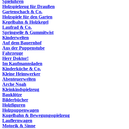
Spieluhren
Holzspielzeug für Draußen
Gartenschach & Co.
Holzspiele für den Garten
Kegelbahn & Holzkegel
Laufrad & Co.
Springseile & Gummitwist
Kinderwelten
Auf dem Bauernhof
Aus der Puppenstube
Fahrzeuge
Herr Doktor!
Im Kaufmannsladen
Kinderküche & Co.
Kleine Heimwerker
Abenteuerwelten
Arche Noah
Kleinkindspielzeug
Bauklötze
Bilderbücher
Holzfiguren
Holzpuppenwagen
Kugelbahn & Bewegungsspielzeug
Lauflernwagen
Motorik & Sinne