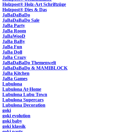
Holzpost® Holz-Art Schriftzüge
Holzpost® Dies & Das
JaBaDaBaDo
JaBaDaBaDo Sale
JaBa Party
JaBa Room
JaBaWooD
JaBa BaBy
JaBa Fun
JaBa Doll
JaBa Crazy
JaBaDaBaDo Themenwelt
JaBaDaBaDo & MAMIBLOCK
JaBa Kitchen
JaBa Games
Lubulona
Lubulona At·Home
Lubulona Lubu Town
Lubulona Supercars
Lubulona Decoration
goki
goki evolution
goki baby
goki klassik
goki party