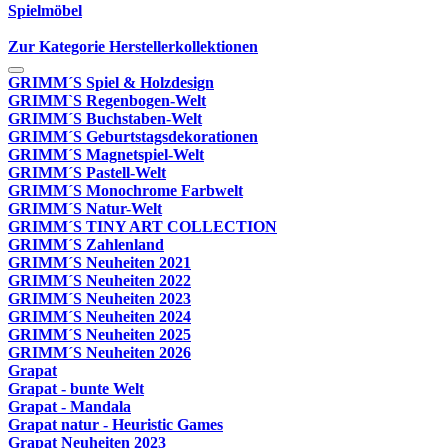
Spielmöbel
Zur Kategorie Herstellerkollektionen
GRIMM´S Spiel & Holzdesign
GRIMM`S Regenbogen-Welt
GRIMM´S Buchstaben-Welt
GRIMM´S Geburtstagsdekorationen
GRIMM´S Magnetspiel-Welt
GRIMM´S Pastell-Welt
GRIMM´S Monochrome Farbwelt
GRIMM´S Natur-Welt
GRIMM´S TINY ART COLLECTION
GRIMM´S Zahlenland
GRIMM´S Neuheiten 2021
GRIMM´S Neuheiten 2022
GRIMM´S Neuheiten 2023
GRIMM´S Neuheiten 2024
GRIMM´S Neuheiten 2025
GRIMM´S Neuheiten 2026
Grapat
Grapat - bunte Welt
Grapat - Mandala
Grapat natur - Heuristic Games
Grapat Neuheiten 2023