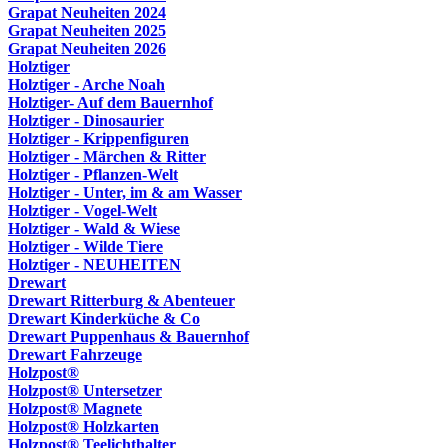
Grapat Neuheiten 2024
Grapat Neuheiten 2025
Grapat Neuheiten 2026
Holztiger
Holztiger - Arche Noah
Holztiger- Auf dem Bauernhof
Holztiger - Dinosaurier
Holztiger - Krippenfiguren
Holztiger - Märchen & Ritter
Holztiger - Pflanzen-Welt
Holztiger - Unter, im & am Wasser
Holztiger - Vogel-Welt
Holztiger - Wald & Wiese
Holztiger - Wilde Tiere
Holztiger - NEUHEITEN
Drewart
Drewart Ritterburg & Abenteuer
Drewart Kinderküche & Co
Drewart Puppenhaus & Bauernhof
Drewart Fahrzeuge
Holzpost®
Holzpost® Untersetzer
Holzpost® Magnete
Holzpost® Holzkarten
Holzpost® Teelichthalter