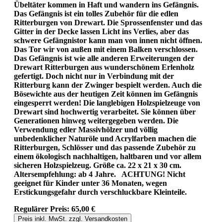
Übeltäter kommen in Haft und wandern ins Gefängnis.
Das Gefängnis ist ein tolles Zubehör für die edlen
Ritterburgen von Drewart. Die Sprossenfenster und das
Gitter in der Decke lassen Licht ins Verlies, aber das
schwere Gefängnistor kann man von innen nicht öffnen.
Das Tor wir von außen mit einem Balken verschlossen.
Das Gefängnis ist wie alle anderen Erweiterungen der
Drewart Ritterburgen aus wunderschönem Erlenholz
gefertigt. Doch nicht nur in Verbindung mit der
Ritterburg kann der Zwinger bespielt werden. Auch die
Bösewichte aus der heutigen Zeit können im Gefängnis
eingesperrt werden! Die langlebigen Holzspielzeuge von
Drewart sind hochwertig verarbeitet. Sie können über
Generationen hinweg weitergegeben werden. Die
Verwendung edler Massivhölzer und völlig
unbedenklicher Naturöle und Acrylfarben machen die
Ritterburgen, Schlösser und das passende Zubehör zu
einem ökologisch nachhaltigen, haltbaren und vor allem
sicheren Holzspielzeug. Größe ca. 22 x 21 x 30 cm.
Altersempfehlung: ab 4 Jahre. ACHTUNG! Nicht
geeignet für Kinder unter 36 Monaten, wegen
Erstickungsgefahr durch verschluckbare Kleinteile.
Regulärer Preis:
65,00 €
Preis inkl. MwSt. zzgl. Versandkosten