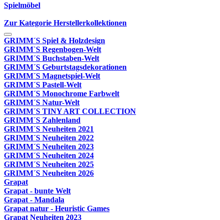
Spielmöbel
Zur Kategorie Herstellerkollektionen
GRIMM´S Spiel & Holzdesign
GRIMM`S Regenbogen-Welt
GRIMM´S Buchstaben-Welt
GRIMM´S Geburtstagsdekorationen
GRIMM´S Magnetspiel-Welt
GRIMM´S Pastell-Welt
GRIMM´S Monochrome Farbwelt
GRIMM´S Natur-Welt
GRIMM´S TINY ART COLLECTION
GRIMM´S Zahlenland
GRIMM´S Neuheiten 2021
GRIMM´S Neuheiten 2022
GRIMM´S Neuheiten 2023
GRIMM´S Neuheiten 2024
GRIMM´S Neuheiten 2025
GRIMM´S Neuheiten 2026
Grapat
Grapat - bunte Welt
Grapat - Mandala
Grapat natur - Heuristic Games
Grapat Neuheiten 2023