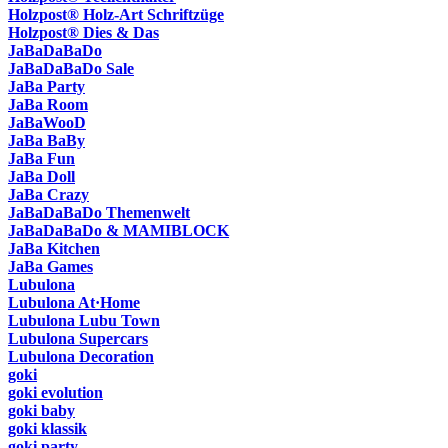
Holzpost® Holz-Art Schriftzüge
Holzpost® Dies & Das
JaBaDaBaDo
JaBaDaBaDo Sale
JaBa Party
JaBa Room
JaBaWooD
JaBa BaBy
JaBa Fun
JaBa Doll
JaBa Crazy
JaBaDaBaDo Themenwelt
JaBaDaBaDo & MAMIBLOCK
JaBa Kitchen
JaBa Games
Lubulona
Lubulona At·Home
Lubulona Lubu Town
Lubulona Supercars
Lubulona Decoration
goki
goki evolution
goki baby
goki klassik
goki party