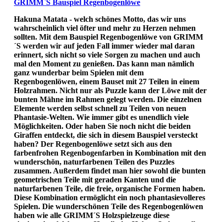
GRIMM`S Bauspiel Regenbogenlöwe
Hakuna Matata - welch schönes Motto, das wir uns
wahrscheinlich viel öfter und mehr zu Herzen nehmen
sollten. Mit dem Bauspiel Regenbogenlöwe von GRIMM
´S werden wir auf jeden Fall immer wieder mal daran
erinnert, sich nicht so viele Sorgen zu machen und auch
mal den Moment zu genießen. Das kann man nämlich
ganz wunderbar beim Spielen mit dem
Regenbogenlöwen, einem Bauset mit 27 Teilen in einem
Holzrahmen. Nicht nur als Puzzle kann der Löwe mit der
bunten Mähne im Rahmen gelegt werden. Die einzelnen
Elemente werden selbst schnell zu Teilen von neuen
Phantasie-Welten. Wie immer gibt es unendlich viele
Möglichkeiten. Oder haben Sie noch nicht die beiden
Giraffen entdeckt, die sich in diesem Bauspiel versteckt
haben? Der Regenbogenlöwe setzt sich aus den
farbenfrohen Regenbogenfarben in Kombination mit den
wunderschön, naturfarbenen Teilen des Puzzles
zusammen. Außerdem findet man hier sowohl die bunten
geometrischen Teile mit geraden Kanten und die
naturfarbenen Teile, die freie, organische Formen haben.
Diese Kombination ermöglicht ein noch phantasievolleres
Spielen. Die wunderschönen Teile des Regenbogenlöwen
haben wie alle GRIMM´S Holzspielzeuge diese