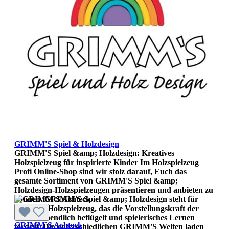
GRIMM'S Spiel & Holzdesign
GRIMM'S Spiel &amp; Holzdesign: Kreatives
Holzspielzeug für inspirierte Kinder Im Holzspielzeug
Profi Online-Shop sind wir stolz darauf, Euch das
gesamte Sortiment von GRIMM'S Spiel &amp;
Holzdesign-Holzspielzeugen präsentieren und anbieten zu
können. GRIMM'S Spiel &amp; Holzdesign steht für
kreatives Holzspielzeug, das die Vorstellungskraft der
Kinder unendlich beflügelt und spielerisches Lernen
GRIMM`S Achteck
fördert. Die unterschiedlichen GRIMM'S Welten laden