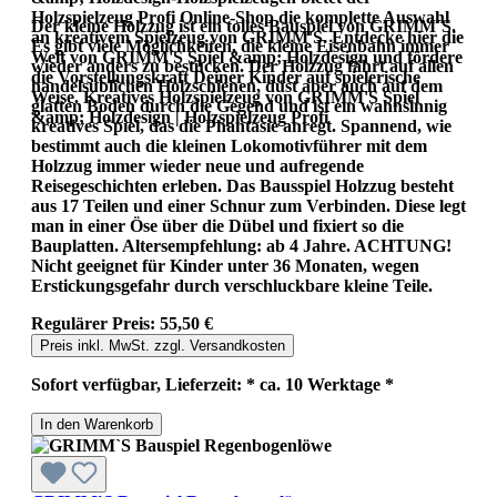
Holzspielzeug Profi Online-Shop die komplette Auswahl
Der kleine Holzzug ist ein tolles Bauspiel von GRIMM´S.
an kreativem Spielzeug von GRIMM'S. Entdecke hier die
Es gibt viele Möglichkeiten, die kleine Eisenbahn immer
Welt von GRIMM'S Spiel &amp; Holzdesign und fördere
wieder anders zu bestücken. Der Holzzug fährt auf allen
die Vorstellungskraft Deiner Kinder auf spielerische
handelsüblichen Holzschienen, düst aber auch auf dem
Weise. Kreatives Holzspielzeug von GRIMM'S Spiel
glatten Boden durch die Gegend und ist ein wahnsinnig
&amp; Holzdesign | Holzspielzeug Profi
kreatives Spiel, das die Phantasie anregt. Spannend, wie
bestimmt auch die kleinen Lokomotivführer mit dem
Holzzug immer wieder neue und aufregende
Reisegeschichten erleben. Das Bausspiel Holzzug besteht
aus 17 Teilen und einer Schnur zum Verbinden. Diese legt
man in einer Öse über die Dübel und fixiert so die
Bauplatten. Altersempfehlung: ab 4 Jahre. ACHTUNG!
Nicht geeignet für Kinder unter 36 Monaten, wegen
Erstickungsgefahr durch verschluckbare kleine Teile.
Regulärer Preis:
55,50 €
Preis inkl. MwSt. zzgl. Versandkosten
Sofort verfügbar, Lieferzeit: * ca. 10 Werktage *
In den Warenkorb