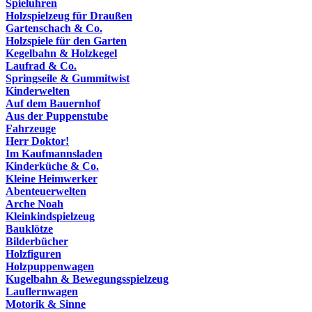
Spieluhren
Holzspielzeug für Draußen
Gartenschach & Co.
Holzspiele für den Garten
Kegelbahn & Holzkegel
Laufrad & Co.
Springseile & Gummitwist
Kinderwelten
Auf dem Bauernhof
Aus der Puppenstube
Fahrzeuge
Herr Doktor!
Im Kaufmannsladen
Kinderküche & Co.
Kleine Heimwerker
Abenteuerwelten
Arche Noah
Kleinkindspielzeug
Bauklötze
Bilderbücher
Holzfiguren
Holzpuppenwagen
Kugelbahn & Bewegungsspielzeug
Lauflernwagen
Motorik & Sinne