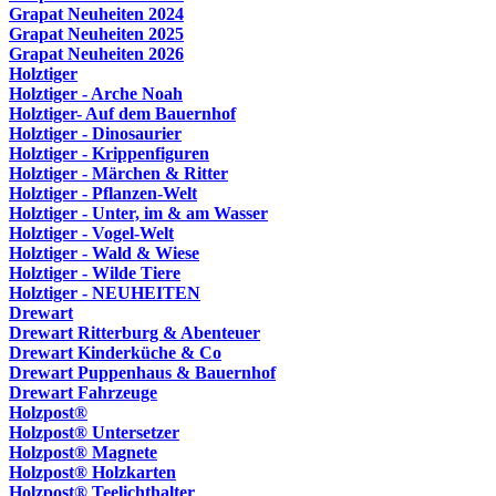
Grapat Neuheiten 2024
Grapat Neuheiten 2025
Grapat Neuheiten 2026
Holztiger
Holztiger - Arche Noah
Holztiger- Auf dem Bauernhof
Holztiger - Dinosaurier
Holztiger - Krippenfiguren
Holztiger - Märchen & Ritter
Holztiger - Pflanzen-Welt
Holztiger - Unter, im & am Wasser
Holztiger - Vogel-Welt
Holztiger - Wald & Wiese
Holztiger - Wilde Tiere
Holztiger - NEUHEITEN
Drewart
Drewart Ritterburg & Abenteuer
Drewart Kinderküche & Co
Drewart Puppenhaus & Bauernhof
Drewart Fahrzeuge
Holzpost®
Holzpost® Untersetzer
Holzpost® Magnete
Holzpost® Holzkarten
Holzpost® Teelichthalter