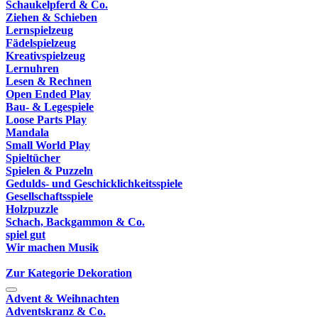
Schaukelpferd & Co.
Ziehen & Schieben
Lernspielzeug
Fädelspielzeug
Kreativspielzeug
Lernuhren
Lesen & Rechnen
Open Ended Play
Bau- & Legespiele
Loose Parts Play
Mandala
Small World Play
Spieltücher
Spielen & Puzzeln
Gedulds- und Geschicklichkeitsspiele
Gesellschaftsspiele
Holzpuzzle
Schach, Backgammon & Co.
spiel gut
Wir machen Musik
Zur Kategorie Dekoration
Advent & Weihnachten
Adventskranz & Co.