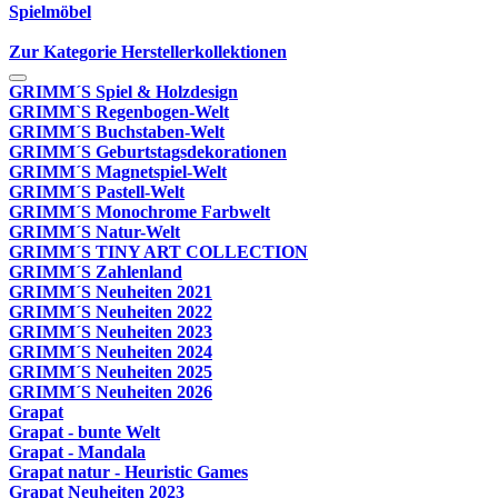
Spielmöbel
Zur Kategorie Herstellerkollektionen
GRIMM´S Spiel & Holzdesign
GRIMM`S Regenbogen-Welt
GRIMM´S Buchstaben-Welt
GRIMM´S Geburtstagsdekorationen
GRIMM´S Magnetspiel-Welt
GRIMM´S Pastell-Welt
GRIMM´S Monochrome Farbwelt
GRIMM´S Natur-Welt
GRIMM´S TINY ART COLLECTION
GRIMM´S Zahlenland
GRIMM´S Neuheiten 2021
GRIMM´S Neuheiten 2022
GRIMM´S Neuheiten 2023
GRIMM´S Neuheiten 2024
GRIMM´S Neuheiten 2025
GRIMM´S Neuheiten 2026
Grapat
Grapat - bunte Welt
Grapat - Mandala
Grapat natur - Heuristic Games
Grapat Neuheiten 2023