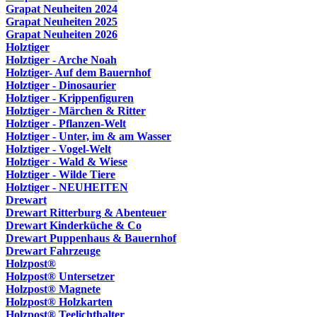
Grapat Neuheiten 2024
Grapat Neuheiten 2025
Grapat Neuheiten 2026
Holztiger
Holztiger - Arche Noah
Holztiger- Auf dem Bauernhof
Holztiger - Dinosaurier
Holztiger - Krippenfiguren
Holztiger - Märchen & Ritter
Holztiger - Pflanzen-Welt
Holztiger - Unter, im & am Wasser
Holztiger - Vogel-Welt
Holztiger - Wald & Wiese
Holztiger - Wilde Tiere
Holztiger - NEUHEITEN
Drewart
Drewart Ritterburg & Abenteuer
Drewart Kinderküche & Co
Drewart Puppenhaus & Bauernhof
Drewart Fahrzeuge
Holzpost®
Holzpost® Untersetzer
Holzpost® Magnete
Holzpost® Holzkarten
Holzpost® Teelichthalter