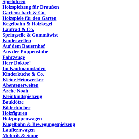
Spieluhren
Holzspielzeug für Draußen
Gartenschach & Co.
Holzspiele für den Garten
Kegelbahn & Holzkegel
Laufrad & Co.
Springseile & Gummitwist
Kinderwelten
Auf dem Bauernhof
Aus der Puppenstube
Fahrzeuge
Herr Doktor!
Im Kaufmannsladen
Kinderküche & Co.
Kleine Heimwerker
Abenteuerwelten
Arche Noah
Kleinkindspielzeug
Bauklötze
Bilderbücher
Holzfiguren
Holzpuppenwagen
Kugelbahn & Bewegungsspielzeug
Lauflernwagen
Motorik & Sinne