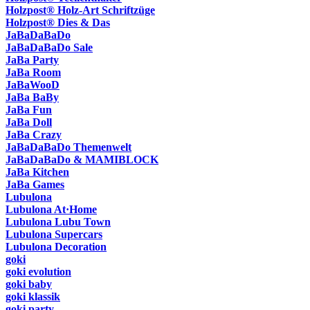
Holzpost® Holz-Art Schriftzüge
Holzpost® Dies & Das
JaBaDaBaDo
JaBaDaBaDo Sale
JaBa Party
JaBa Room
JaBaWooD
JaBa BaBy
JaBa Fun
JaBa Doll
JaBa Crazy
JaBaDaBaDo Themenwelt
JaBaDaBaDo & MAMIBLOCK
JaBa Kitchen
JaBa Games
Lubulona
Lubulona At·Home
Lubulona Lubu Town
Lubulona Supercars
Lubulona Decoration
goki
goki evolution
goki baby
goki klassik
goki party