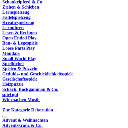
Schaukelpferd & Co.
Ziehen & Schieben
Lernspielzeug
Fädelspielzeug
Kreativspielzeug
Lernuhren
Lesen & Rechnen
Open Ended Play
Bau- & Legespiele
Loose Parts Play
Mandala
Small World Play
Spieltücher
Spielen & Puzzeln
Gedulds- und Geschicklichkeitsspiele
Gesellschaftsspiele
Holzpuzzle
Schach, Backgammon & Co.
spiel gut
Wir machen Musik
Zur Kategorie Dekoration
Advent & Weihnachten
Adventskranz & Co.