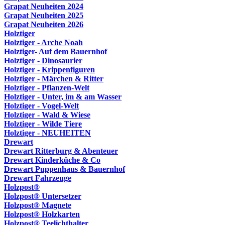
Grapat Neuheiten 2024
Grapat Neuheiten 2025
Grapat Neuheiten 2026
Holztiger
Holztiger - Arche Noah
Holztiger- Auf dem Bauernhof
Holztiger - Dinosaurier
Holztiger - Krippenfiguren
Holztiger - Märchen & Ritter
Holztiger - Pflanzen-Welt
Holztiger - Unter, im & am Wasser
Holztiger - Vogel-Welt
Holztiger - Wald & Wiese
Holztiger - Wilde Tiere
Holztiger - NEUHEITEN
Drewart
Drewart Ritterburg & Abenteuer
Drewart Kinderküche & Co
Drewart Puppenhaus & Bauernhof
Drewart Fahrzeuge
Holzpost®
Holzpost® Untersetzer
Holzpost® Magnete
Holzpost® Holzkarten
Holzpost® Teelichthalter