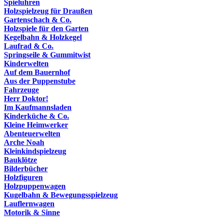
Spieluhren
Holzspielzeug für Draußen
Gartenschach & Co.
Holzspiele für den Garten
Kegelbahn & Holzkegel
Laufrad & Co.
Springseile & Gummitwist
Kinderwelten
Auf dem Bauernhof
Aus der Puppenstube
Fahrzeuge
Herr Doktor!
Im Kaufmannsladen
Kinderküche & Co.
Kleine Heimwerker
Abenteuerwelten
Arche Noah
Kleinkindspielzeug
Bauklötze
Bilderbücher
Holzfiguren
Holzpuppenwagen
Kugelbahn & Bewegungsspielzeug
Lauflernwagen
Motorik & Sinne