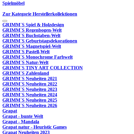
Spielmöbel
Zur Kategorie Herstellerkollektionen
GRIMM´S Spiel & Holzdesign
GRIMM`S Regenbogen-Welt
GRIMM´S Buchstaben-Welt
GRIMM´S Geburtstagsdekorationen
GRIMM´S Magnetspiel-Welt
GRIMM´S Pastell-Welt
GRIMM´S Monochrome Farbwelt
GRIMM´S Natur-Welt
GRIMM´S TINY ART COLLECTION
GRIMM´S Zahlenland
GRIMM´S Neuheiten 2021
GRIMM´S Neuheiten 2022
GRIMM´S Neuheiten 2023
GRIMM´S Neuheiten 2024
GRIMM´S Neuheiten 2025
GRIMM´S Neuheiten 2026
Grapat
Grapat - bunte Welt
Grapat - Mandala
Grapat natur - Heuristic Games
Grapat Neuheiten 2023