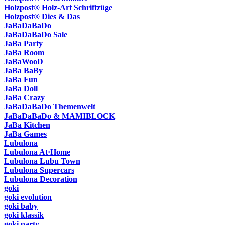
Holzpost® Holz-Art Schriftzüge
Holzpost® Dies & Das
JaBaDaBaDo
JaBaDaBaDo Sale
JaBa Party
JaBa Room
JaBaWooD
JaBa BaBy
JaBa Fun
JaBa Doll
JaBa Crazy
JaBaDaBaDo Themenwelt
JaBaDaBaDo & MAMIBLOCK
JaBa Kitchen
JaBa Games
Lubulona
Lubulona At·Home
Lubulona Lubu Town
Lubulona Supercars
Lubulona Decoration
goki
goki evolution
goki baby
goki klassik
goki party