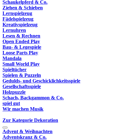
Schaukelpferd & Co.
Ziehen & Schieben
Lernspielzeug
Fädelspielzeug
Kreativspielzeug
Lernuhren
Lesen & Rechnen
Open Ended Play
Bau- & Legespiele
Loose Parts Play
Mandala
Small World Play
Spieltücher
Spielen & Puzzeln
Gedulds- und Geschicklichkeitsspiele
Gesellschaftsspiele
Holzpuzzle
Schach, Backgammon & Co.
spiel gut
Wir machen Musik
Zur Kategorie Dekoration
Advent & Weihnachten
Adventskranz & Co.