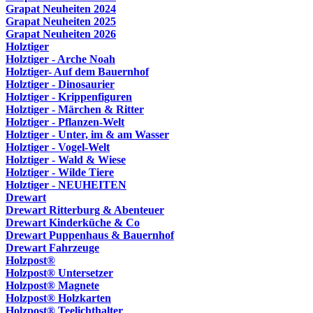
Grapat Neuheiten 2024
Grapat Neuheiten 2025
Grapat Neuheiten 2026
Holztiger
Holztiger - Arche Noah
Holztiger- Auf dem Bauernhof
Holztiger - Dinosaurier
Holztiger - Krippenfiguren
Holztiger - Märchen & Ritter
Holztiger - Pflanzen-Welt
Holztiger - Unter, im & am Wasser
Holztiger - Vogel-Welt
Holztiger - Wald & Wiese
Holztiger - Wilde Tiere
Holztiger - NEUHEITEN
Drewart
Drewart Ritterburg & Abenteuer
Drewart Kinderküche & Co
Drewart Puppenhaus & Bauernhof
Drewart Fahrzeuge
Holzpost®
Holzpost® Untersetzer
Holzpost® Magnete
Holzpost® Holzkarten
Holzpost® Teelichthalter