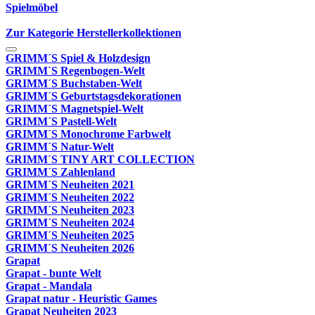
Spielmöbel
Zur Kategorie Herstellerkollektionen
GRIMM´S Spiel & Holzdesign
GRIMM`S Regenbogen-Welt
GRIMM´S Buchstaben-Welt
GRIMM´S Geburtstagsdekorationen
GRIMM´S Magnetspiel-Welt
GRIMM´S Pastell-Welt
GRIMM´S Monochrome Farbwelt
GRIMM´S Natur-Welt
GRIMM´S TINY ART COLLECTION
GRIMM´S Zahlenland
GRIMM´S Neuheiten 2021
GRIMM´S Neuheiten 2022
GRIMM´S Neuheiten 2023
GRIMM´S Neuheiten 2024
GRIMM´S Neuheiten 2025
GRIMM´S Neuheiten 2026
Grapat
Grapat - bunte Welt
Grapat - Mandala
Grapat natur - Heuristic Games
Grapat Neuheiten 2023