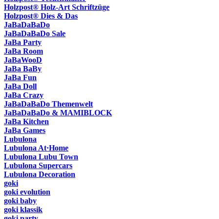
Holzpost® Holz-Art Schriftzüge
Holzpost® Dies & Das
JaBaDaBaDo
JaBaDaBaDo Sale
JaBa Party
JaBa Room
JaBaWooD
JaBa BaBy
JaBa Fun
JaBa Doll
JaBa Crazy
JaBaDaBaDo Themenwelt
JaBaDaBaDo & MAMIBLOCK
JaBa Kitchen
JaBa Games
Lubulona
Lubulona At·Home
Lubulona Lubu Town
Lubulona Supercars
Lubulona Decoration
goki
goki evolution
goki baby
goki klassik
goki party