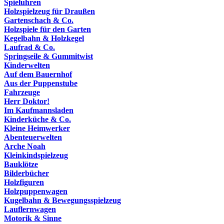
Spieluhren
Holzspielzeug für Draußen
Gartenschach & Co.
Holzspiele für den Garten
Kegelbahn & Holzkegel
Laufrad & Co.
Springseile & Gummitwist
Kinderwelten
Auf dem Bauernhof
Aus der Puppenstube
Fahrzeuge
Herr Doktor!
Im Kaufmannsladen
Kinderküche & Co.
Kleine Heimwerker
Abenteuerwelten
Arche Noah
Kleinkindspielzeug
Bauklötze
Bilderbücher
Holzfiguren
Holzpuppenwagen
Kugelbahn & Bewegungsspielzeug
Lauflernwagen
Motorik & Sinne