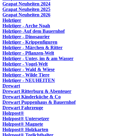
Grapat Neuheiten 2024
Grapat Neuheiten 2025
Grapat Neuheiten 2026
Holztiger
Holztiger - Arche Noah
Holztiger- Auf dem Bauernhof
Holztiger - Dinosaurier
Holztiger - Krippenfiguren
Holztiger - Märchen & Ritter
Holztiger - Pflanzen-Welt
Holztiger - Unter, im & am Wasser
Holztiger - Vogel-Welt
Holztiger - Wald & Wiese
Holztiger - Wilde Tiere
Holztiger - NEUHEITEN
Drewart
Drewart Ritterburg & Abenteuer
Drewart Kinderküche & Co
Drewart Puppenhaus & Bauernhof
Drewart Fahrzeuge
Holzpost®
Holzpost® Untersetzer
Holzpost® Magnete
Holzpost® Holzkarten
Holzpost® Teelichthalter