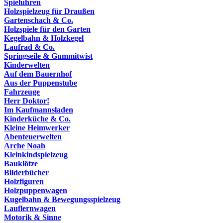
Spieluhren
Holzspielzeug für Draußen
Gartenschach & Co.
Holzspiele für den Garten
Kegelbahn & Holzkegel
Laufrad & Co.
Springseile & Gummitwist
Kinderwelten
Auf dem Bauernhof
Aus der Puppenstube
Fahrzeuge
Herr Doktor!
Im Kaufmannsladen
Kinderküche & Co.
Kleine Heimwerker
Abenteuerwelten
Arche Noah
Kleinkindspielzeug
Bauklötze
Bilderbücher
Holzfiguren
Holzpuppenwagen
Kugelbahn & Bewegungsspielzeug
Lauflernwagen
Motorik & Sinne