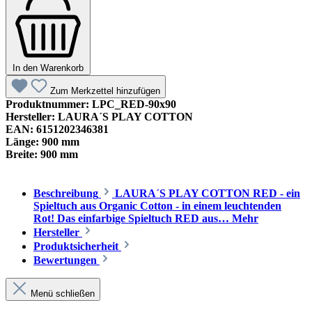
In den Warenkorb
Zum Merkzettel hinzufügen
Produktnummer:
LPC_RED-90x90
Hersteller:
LAURA´S PLAY COTTON
EAN:
6151202346381
Länge:
900 mm
Breite:
900 mm
Beschreibung
LAURA´S PLAY COTTON RED - ein
Spieltuch aus Organic Cotton - in einem leuchtenden
Rot! Das einfarbige Spieltuch RED aus…
Mehr
Hersteller
Produktsicherheit
Bewertungen
Menü schließen