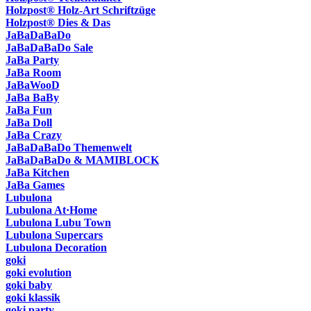
Holzpost® Holz-Art Schriftzüge
Holzpost® Dies & Das
JaBaDaBaDo
JaBaDaBaDo Sale
JaBa Party
JaBa Room
JaBaWooD
JaBa BaBy
JaBa Fun
JaBa Doll
JaBa Crazy
JaBaDaBaDo Themenwelt
JaBaDaBaDo & MAMIBLOCK
JaBa Kitchen
JaBa Games
Lubulona
Lubulona At·Home
Lubulona Lubu Town
Lubulona Supercars
Lubulona Decoration
goki
goki evolution
goki baby
goki klassik
goki party