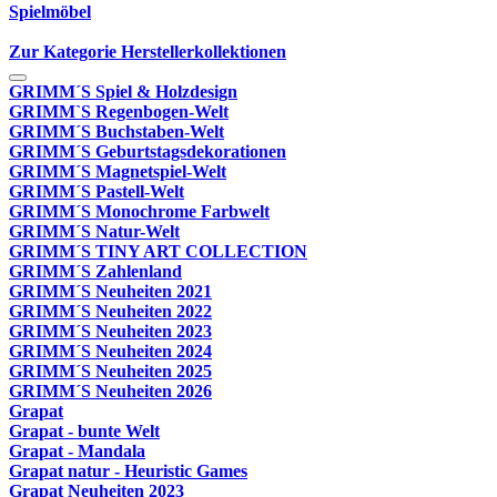
Spielmöbel
Zur Kategorie Herstellerkollektionen
GRIMM´S Spiel & Holzdesign
GRIMM`S Regenbogen-Welt
GRIMM´S Buchstaben-Welt
GRIMM´S Geburtstagsdekorationen
GRIMM´S Magnetspiel-Welt
GRIMM´S Pastell-Welt
GRIMM´S Monochrome Farbwelt
GRIMM´S Natur-Welt
GRIMM´S TINY ART COLLECTION
GRIMM´S Zahlenland
GRIMM´S Neuheiten 2021
GRIMM´S Neuheiten 2022
GRIMM´S Neuheiten 2023
GRIMM´S Neuheiten 2024
GRIMM´S Neuheiten 2025
GRIMM´S Neuheiten 2026
Grapat
Grapat - bunte Welt
Grapat - Mandala
Grapat natur - Heuristic Games
Grapat Neuheiten 2023