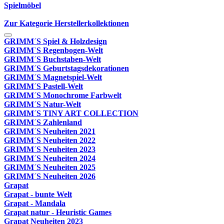
Spielmöbel
Zur Kategorie Herstellerkollektionen
GRIMM´S Spiel & Holzdesign
GRIMM`S Regenbogen-Welt
GRIMM´S Buchstaben-Welt
GRIMM´S Geburtstagsdekorationen
GRIMM´S Magnetspiel-Welt
GRIMM´S Pastell-Welt
GRIMM´S Monochrome Farbwelt
GRIMM´S Natur-Welt
GRIMM´S TINY ART COLLECTION
GRIMM´S Zahlenland
GRIMM´S Neuheiten 2021
GRIMM´S Neuheiten 2022
GRIMM´S Neuheiten 2023
GRIMM´S Neuheiten 2024
GRIMM´S Neuheiten 2025
GRIMM´S Neuheiten 2026
Grapat
Grapat - bunte Welt
Grapat - Mandala
Grapat natur - Heuristic Games
Grapat Neuheiten 2023