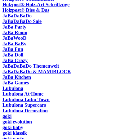
Holzpost® Holz-Art Schriftzüge
Holzpost® Dies & Das
JaBaDaBaDo
JaBaDaBaDo Sale
JaBa Party
JaBa Room
JaBaWooD
JaBa BaBy
JaBa Fun
JaBa Doll
JaBa Crazy
JaBaDaBaDo Themenwelt
JaBaDaBaDo & MAMIBLOCK
JaBa Kitchen
JaBa Games
Lubulona
Lubulona At·Home
Lubulona Lubu Town
Lubulona Supercars
Lubulona Decoration
goki
goki evolution
goki baby
goki klassik
goki party