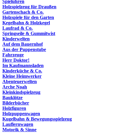
Spieluhren
Holzspielzeug für Draußen
Gartenschach & Co.
Holzspiele für den Garten
Kegelbahn & Holzkegel
Laufrad & Co.
Springseile & Gummitwist
Kinderwelten
Auf dem Bauernhof
Aus der Puppenstube
Fahrzeuge
Herr Doktor!
Im Kaufmannsladen
Kinderküche & Co.
Kleine Heimwerker
Abenteuerwelten
Arche Noah
Kleinkindspielzeug
Bauklötze
Bilderbücher
Holzfiguren
Holzpuppenwagen
Kugelbahn & Bewegungsspielzeug
Lauflernwagen
Motorik & Sinne