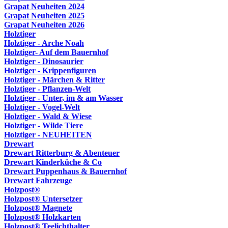
Grapat Neuheiten 2024
Grapat Neuheiten 2025
Grapat Neuheiten 2026
Holztiger
Holztiger - Arche Noah
Holztiger- Auf dem Bauernhof
Holztiger - Dinosaurier
Holztiger - Krippenfiguren
Holztiger - Märchen & Ritter
Holztiger - Pflanzen-Welt
Holztiger - Unter, im & am Wasser
Holztiger - Vogel-Welt
Holztiger - Wald & Wiese
Holztiger - Wilde Tiere
Holztiger - NEUHEITEN
Drewart
Drewart Ritterburg & Abenteuer
Drewart Kinderküche & Co
Drewart Puppenhaus & Bauernhof
Drewart Fahrzeuge
Holzpost®
Holzpost® Untersetzer
Holzpost® Magnete
Holzpost® Holzkarten
Holzpost® Teelichthalter