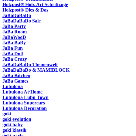
Holzpost® Holz-Art Schriftzüge
Holzpost® Dies & Das
JaBaDaBaDo
JaBaDaBaDo Sale
JaBa Party
JaBa Room
JaBaWooD
JaBa BaBy
JaBa Fun
JaBa Doll
JaBa Crazy
JaBaDaBaDo Themenwelt
JaBaDaBaDo & MAMIBLOCK
JaBa Kitchen
JaBa Games
Lubulona
Lubulona At·Home
Lubulona Lubu Town
Lubulona Supercars
Lubulona Decoration
goki
goki evolution
goki baby
goki klassik
goki party