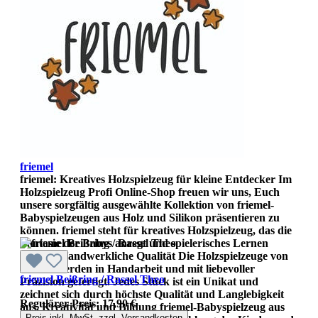
friemel
friemel: Kreatives Holzspielzeug für kleine Entdecker Im
Holzspielzeug Profi Online-Shop freuen wir uns, Euch
unsere sorgfältig ausgewählte Kollektion von friemel-
Babyspielzeugen aus Holz und Silikon präsentieren zu
können. friemel steht für kreatives Holzspielzeug, das die
Fantasie der Babys anregt und spielerisches Lernen
fördert. Handwerkliche Qualität Die Holzspielzeuge von
friemel werden in Handarbeit und mit liebevoller
friemel Beißring / Rassel Theo
Präzision gefertigt. Jedes Stück ist ein Unikat und
zeichnet sich durch höchste Qualität und Langlebigkeit
Regulärer Preis:
17,90 €
aus. Kreativität und Bildung friemel-Babyspielzeug aus
Preis inkl. MwSt. zzgl. Versandkosten