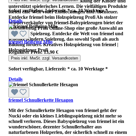
Belgien fördert die kreative Entwicklung der Kinder und
unterstützt spielerisches Lernen. Die vielfältigen Produkte
Sofort verfügbar, Lieferzeit: * ca. 10 Werktage *
bieten eine Welt voller Entdeckungen und Abenteuer.
Entdecke friemel beim Holzspielzeug Profi Als stolzer
Details
Wiederverkäufer von friemel-Babypielzeugen bietet der
Holzspielzeug Profi Online-Shop eine große Auswahl an
kreativem Spielzeug. Entdecke die Welt von friemel und
schenke Kindern Spielzeug, das sowohl Spaß als auch
friemel Beißring Milo
Bildung fördert. Kreatives Holzspielzeug von friemel |
Holzspielzeug Profi
Regulärer Preis:
13,90 €
Preis inkl. MwSt. zzgl. Versandkosten
Sofort verfügbar, Lieferzeit: * ca. 10 Werktage *
Details
friemel Schnullerkette Hexagon
Mit der Schnullerkette Hexagon von friemel geht der
Nucki oder ein kleines Lieblingsspielzeug nicht mehr so
schnell verloren. Dieses Babyspielzeug von friemel ist ein
wunderschöner, dezenter Schnullerhalter aus
naturfarbenen Holzperlen, der sicherlich schnell zu einem