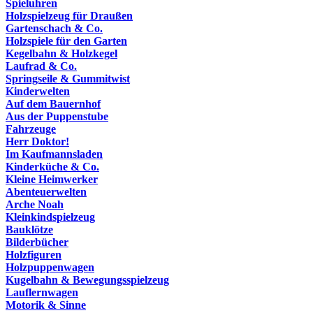
Spieluhren
Holzspielzeug für Draußen
Gartenschach & Co.
Holzspiele für den Garten
Kegelbahn & Holzkegel
Laufrad & Co.
Springseile & Gummitwist
Kinderwelten
Auf dem Bauernhof
Aus der Puppenstube
Fahrzeuge
Herr Doktor!
Im Kaufmannsladen
Kinderküche & Co.
Kleine Heimwerker
Abenteuerwelten
Arche Noah
Kleinkindspielzeug
Bauklötze
Bilderbücher
Holzfiguren
Holzpuppenwagen
Kugelbahn & Bewegungsspielzeug
Lauflernwagen
Motorik & Sinne