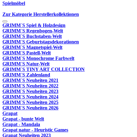
Spielmöbel
Zur Kategorie Herstellerkollektionen
GRIMM´S Spiel & Holzdesign
GRIMM`S Regenbogen-Welt
GRIMM´S Buchstaben-Welt
GRIMM´S Geburtstagsdekorationen
GRIMM´S Magnetspiel-Welt
GRIMM´S Pastell-Welt
GRIMM´S Monochrome Farbwelt
GRIMM´S Natur-Welt
GRIMM´S TINY ART COLLECTION
GRIMM´S Zahlenland
GRIMM´S Neuheiten 2021
GRIMM´S Neuheiten 2022
GRIMM´S Neuheiten 2023
GRIMM´S Neuheiten 2024
GRIMM´S Neuheiten 2025
GRIMM´S Neuheiten 2026
Grapat
Grapat - bunte Welt
Grapat - Mandala
Grapat natur - Heuristic Games
Grapat Neuheiten 2023