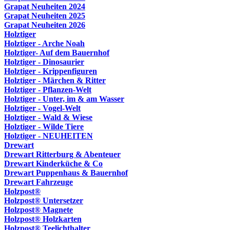
Grapat Neuheiten 2024
Grapat Neuheiten 2025
Grapat Neuheiten 2026
Holztiger
Holztiger - Arche Noah
Holztiger- Auf dem Bauernhof
Holztiger - Dinosaurier
Holztiger - Krippenfiguren
Holztiger - Märchen & Ritter
Holztiger - Pflanzen-Welt
Holztiger - Unter, im & am Wasser
Holztiger - Vogel-Welt
Holztiger - Wald & Wiese
Holztiger - Wilde Tiere
Holztiger - NEUHEITEN
Drewart
Drewart Ritterburg & Abenteuer
Drewart Kinderküche & Co
Drewart Puppenhaus & Bauernhof
Drewart Fahrzeuge
Holzpost®
Holzpost® Untersetzer
Holzpost® Magnete
Holzpost® Holzkarten
Holzpost® Teelichthalter