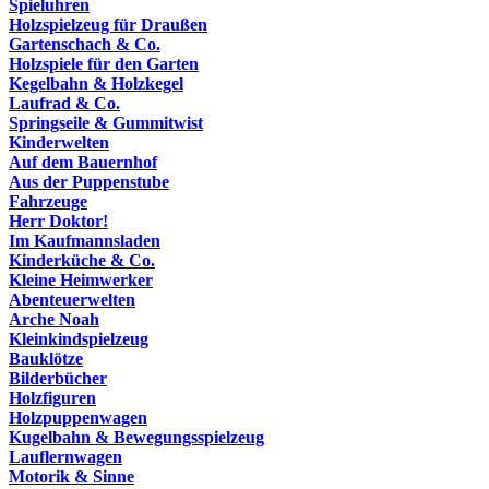
Spieluhren
Holzspielzeug für Draußen
Gartenschach & Co.
Holzspiele für den Garten
Kegelbahn & Holzkegel
Laufrad & Co.
Springseile & Gummitwist
Kinderwelten
Auf dem Bauernhof
Aus der Puppenstube
Fahrzeuge
Herr Doktor!
Im Kaufmannsladen
Kinderküche & Co.
Kleine Heimwerker
Abenteuerwelten
Arche Noah
Kleinkindspielzeug
Bauklötze
Bilderbücher
Holzfiguren
Holzpuppenwagen
Kugelbahn & Bewegungsspielzeug
Lauflernwagen
Motorik & Sinne