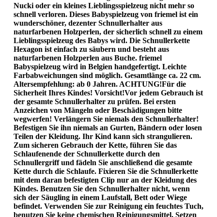
Nucki oder ein kleines Lieblingsspielzeug nicht mehr so
schnell verloren. Dieses Babyspielzeug von friemel ist ein
wunderschöner, dezenter Schnullerhalter aus
naturfarbenen Holzperlen, der sicherlich schnell zu einem
Lieblingsspielzeug des Babys wird. Die Schnullerkette
Hexagon ist einfach zu säubern und besteht aus
naturfarbenen Holzperlen aus Buche. friemel
Babyspielzeug wird in Belgien handgefertigt. Leichte
Farbabweichungen sind möglich. Gesamtlänge ca. 22 cm.
Altersempfehlung: ab 0 Jahren. ACHTUNG!Für die
Sicherheit Ihres Kindes! Vorsicht!Vor jedem Gebrauch ist
der gesamte Schnullerhalter zu prüfen. Bei ersten
Anzeichen von Mängeln oder Beschädigungen bitte
wegwerfen! Verlängern Sie niemals den Schnullerhalter!
Befestigen Sie ihn niemals an Gurten, Bändern oder losen
Teilen der Kleidung. Ihr Kind kann sich strangulieren.
Zum sicheren Gebrauch der Kette, führen Sie das
Schlaufenende der Schnullerkette durch den
Schnullergriff und fädeln Sie anschließend die gesamte
Kette durch die Schlaufe. Fixieren Sie die Schnullerkette
mit dem daran befestigten Clip nur an der Kleidung des
Kindes. Benutzen Sie den Schnullerhalter nicht, wenn
sich der Säugling in einem Laufstall, Bett oder Wiege
befindet. Verwenden Sie zur Reinigung ein feuchtes Tuch,
benutzen Sie keine chemischen Reinigungsmittel. Setzen