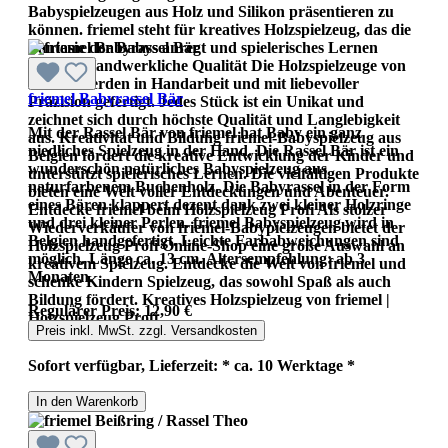
Babyspielzeugen aus Holz und Silikon präsentieren zu
können. friemel steht für kreatives Holzspielzeug, das die
Fantasie der Babys anregt und spielerisches Lernen
fördert. Handwerkliche Qualität Die Holzspielzeuge von
friemel werden in Handarbeit und mit liebevoller
friemel Babyrassel Bär
Präzision gefertigt. Jedes Stück ist ein Unikat und
zeichnet sich durch höchste Qualität und Langlebigkeit
Mit der Rassel Bär von friemel hat Baby ein ganz
aus. Kreativität und Bildung friemel-Babyspielzeug aus
niedliches Spielzeug in der Hand. Die Rassel Bär ist ein
Belgien fördert die kreative Entwicklung der Kinder und
wunderschön natürliches Babyspielzeug aus
unterstützt spielerisches Lernen. Die vielfältigen Produkte
naturfarbenem Buchenholz. Die Babyrassel in der Form
bieten eine Welt voller Entdeckungen und Abenteuer.
eines Bären klappert dezent dank zwei kleiner Holzringe
Entdecke friemel beim Holzspielzeug Profi Als stolzer
und drei kleiner Perlen. friemel Babyspielzeug wird in
Wiederverkäufer von friemel-Babypielzeugen bietet der
Belgien handgefertigt. Leichte Farbabweichungen sind
Holzspielzeug Profi Online-Shop eine große Auswahl an
möglich. Länge ca. 13 cm. Altersempfehlung: ab 3
kreativem Spielzeug. Entdecke die Welt von friemel und
Monaten.
schenke Kindern Spielzeug, das sowohl Spaß als auch
Bildung fördert. Kreatives Holzspielzeug von friemel |
Regulärer Preis:
12,90 €
Holzspielzeug Profi
Preis inkl. MwSt. zzgl. Versandkosten
Sofort verfügbar, Lieferzeit: * ca. 10 Werktage *
In den Warenkorb