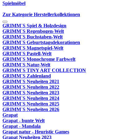
Spielmöbel
Zur Kategorie Herstellerkollektionen
GRIMM´S Spiel & Holzdesign
GRIMM`S Regenbogen-Welt
GRIMM´S Buchstaben-Welt
GRIMM´S Geburtstagsdekorationen
GRIMM´S Magnetspiel-Welt
GRIMM´S Pastell-Welt
GRIMM´S Monochrome Farbwelt
GRIMM´S Natur-Welt
GRIMM´S TINY ART COLLECTION
GRIMM´S Zahlenland
GRIMM´S Neuheiten 2021
GRIMM´S Neuheiten 2022
GRIMM´S Neuheiten 2023
GRIMM´S Neuheiten 2024
GRIMM´S Neuheiten 2025
GRIMM´S Neuheiten 2026
Grapat
Grapat - bunte Welt
Grapat - Mandala
Grapat natur - Heuristic Games
Grapat Neuheiten 2023