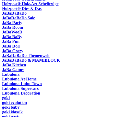
Holzpost® Holz-Art Schriftzüge
Holzpost® Dies & Das
JaBaDaBaDo
JaBaDaBaDo Sale
JaBa Party
JaBa Room
JaBaWooD
JaBa BaBy
JaBa Fun
JaBa Doll
JaBa Crazy
JaBaDaBaDo Themenwelt
JaBaDaBaDo & MAMIBLOCK
JaBa Kitchen
JaBa Games
Lubulona
Lubulona At·Home
Lubulona Lubu Town
Lubulona Supercars
Lubulona Decoration
goki
goki evolution
goki baby
goki klassik
goki party