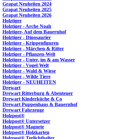
Grapat Neuheiten 2024
Grapat Neuheiten 2025
Grapat Neuheiten 2026
Holztiger
Holztiger - Arche Noah
Holztiger- Auf dem Bauernhof
Holztiger - Dinosaurier
Holztiger - Krippenfiguren
Holztiger - Märchen & Ritter
Holztiger - Pflanzen-Welt
Holztiger - Unter, im & am Wasser
Holztiger - Vogel-Welt
Holztiger - Wald & Wiese
Holztiger - Wilde Tiere
Holztiger - NEUHEITEN
Drewart
Drewart Ritterburg & Abenteuer
Drewart Kinderküche & Co
Drewart Puppenhaus & Bauernhof
Drewart Fahrzeuge
Holzpost®
Holzpost® Untersetzer
Holzpost® Magnete
Holzpost® Holzkarten
Holzpost® Teelichthalter