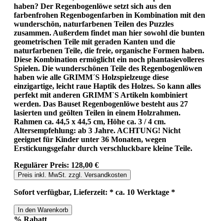
haben? Der Regenbogenlöwe setzt sich aus den
farbenfrohen Regenbogenfarben in Kombination mit den
wunderschön, naturfarbenen Teilen des Puzzles
zusammen. Außerdem findet man hier sowohl die bunten
geometrischen Teile mit geraden Kanten und die
naturfarbenen Teile, die freie, organische Formen haben.
Diese Kombination ermöglicht ein noch phantasievolleres
Spielen. Die wunderschönen Teile des Regenbogenlöwen
haben wie alle GRIMM´S Holzspielzeuge diese
einzigartige, leicht raue Haptik des Holzes. So kann alles
perfekt mit anderen GRIMM`S Artikeln kombiniert
werden. Das Bauset Regenbogenlöwe besteht aus 27
lasierten und geölten Teilen in einem Holzrahmen.
Rahmen ca. 44,5 x 44,5 cm, Höhe ca. 3 / 4 cm.
Altersempfehlung: ab 3 Jahre. ACHTUNG! Nicht
geeignet für Kinder unter 36 Monaten, wegen
Erstickungsgefahr durch verschluckbare kleine Teile.
Regulärer Preis:
128,00 €
Preis inkl. MwSt. zzgl. Versandkosten
Sofort verfügbar, Lieferzeit: * ca. 10 Werktage *
In den Warenkorb
%
Rabatt