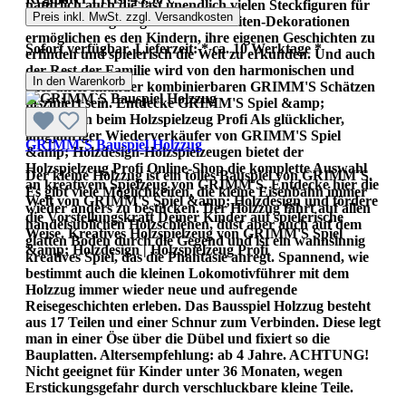
natürlich auch die fast unendlich vielen Steckfiguren für
Preis inkl. MwSt. zzgl. Versandkosten
die Geburtstagsringe und Jahreszeiten-Dekorationen
ermöglichen es den Kindern, ihre eigenen Geschichten zu
Sofort verfügbar, Lieferzeit: * ca. 10 Werktage *
erfinden und spielerisch die Welt zu erkunden. Und auch
der Rest der Familie wird von den harmonischen und
In den Warenkorb
alles untereinander kombinierbaren GRIMM'S Schätzen
fasziniert sein. Entdecke GRIMM'S Spiel &amp;
Holzdesign beim Holzspielzeug Profi Als glücklicher,
langjähriger Wiederverkäufer von GRIMM'S Spiel
GRIMM`S Bauspiel Holzzug
&amp; Holzdesign-Holzspielzeugen bietet der
Holzspielzeug Profi Online-Shop die komplette Auswahl
Der kleine Holzzug ist ein tolles Bauspiel von GRIMM´S.
an kreativem Spielzeug von GRIMM'S. Entdecke hier die
Es gibt viele Möglichkeiten, die kleine Eisenbahn immer
Welt von GRIMM'S Spiel &amp; Holzdesign und fördere
wieder anders zu bestücken. Der Holzzug fährt auf allen
die Vorstellungskraft Deiner Kinder auf spielerische
handelsüblichen Holzschienen, düst aber auch auf dem
Weise. Kreatives Holzspielzeug von GRIMM'S Spiel
glatten Boden durch die Gegend und ist ein wahnsinnig
&amp; Holzdesign | Holzspielzeug Profi
kreatives Spiel, das die Phantasie anregt. Spannend, wie
bestimmt auch die kleinen Lokomotivführer mit dem
Holzzug immer wieder neue und aufregende
Reisegeschichten erleben. Das Bausspiel Holzzug besteht
aus 17 Teilen und einer Schnur zum Verbinden. Diese legt
man in einer Öse über die Dübel und fixiert so die
Bauplatten. Altersempfehlung: ab 4 Jahre. ACHTUNG!
Nicht geeignet für Kinder unter 36 Monaten, wegen
Erstickungsgefahr durch verschluckbare kleine Teile.