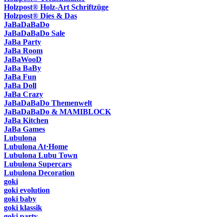
Holzpost® Holz-Art Schriftzüge
Holzpost® Dies & Das
JaBaDaBaDo
JaBaDaBaDo Sale
JaBa Party
JaBa Room
JaBaWooD
JaBa BaBy
JaBa Fun
JaBa Doll
JaBa Crazy
JaBaDaBaDo Themenwelt
JaBaDaBaDo & MAMIBLOCK
JaBa Kitchen
JaBa Games
Lubulona
Lubulona At·Home
Lubulona Lubu Town
Lubulona Supercars
Lubulona Decoration
goki
goki evolution
goki baby
goki klassik
goki party