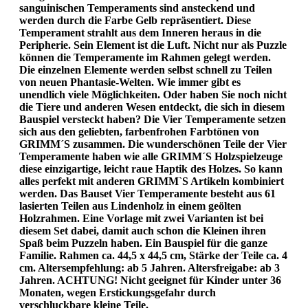
sanguinischen Temperaments sind ansteckend und
werden durch die Farbe Gelb repräsentiert. Diese
Temperament strahlt aus dem Inneren heraus in die
Peripherie. Sein Element ist die Luft. Nicht nur als Puzzle
können die Temperamente im Rahmen gelegt werden.
Die einzelnen Elemente werden selbst schnell zu Teilen
von neuen Phantasie-Welten. Wie immer gibt es
unendlich viele Möglichkeiten. Oder haben Sie noch nicht
die Tiere und anderen Wesen entdeckt, die sich in diesem
Bauspiel versteckt haben? Die Vier Temperamente setzen
sich aus den geliebten, farbenfrohen Farbtönen von
GRIMM´S zusammen. Die wunderschönen Teile der Vier
Temperamente haben wie alle GRIMM´S Holzspielzeuge
diese einzigartige, leicht raue Haptik des Holzes. So kann
alles perfekt mit anderen GRIMM`S Artikeln kombiniert
werden. Das Bauset Vier Temperamente besteht aus 61
lasierten Teilen aus Lindenholz in einem geölten
Holzrahmen. Eine Vorlage mit zwei Varianten ist bei
diesem Set dabei, damit auch schon die Kleinen ihren
Spaß beim Puzzeln haben. Ein Bauspiel für die ganze
Familie. Rahmen ca. 44,5 x 44,5 cm, Stärke der Teile ca. 4
cm. Altersempfehlung: ab 5 Jahren. Altersfreigabe: ab 3
Jahren. ACHTUNG! Nicht geeignet für Kinder unter 36
Monaten, wegen Erstickungsgefahr durch
verschluckbare kleine Teile.