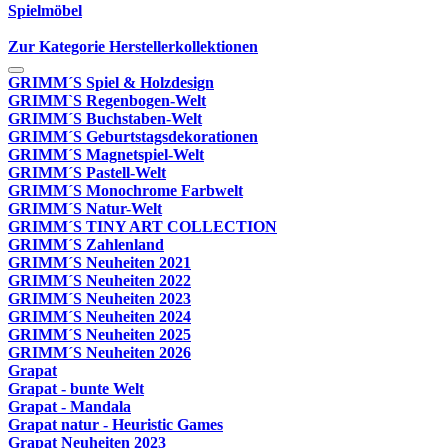
Spielmöbel
Zur Kategorie Herstellerkollektionen
GRIMM´S Spiel & Holzdesign
GRIMM`S Regenbogen-Welt
GRIMM´S Buchstaben-Welt
GRIMM´S Geburtstagsdekorationen
GRIMM´S Magnetspiel-Welt
GRIMM´S Pastell-Welt
GRIMM´S Monochrome Farbwelt
GRIMM´S Natur-Welt
GRIMM´S TINY ART COLLECTION
GRIMM´S Zahlenland
GRIMM´S Neuheiten 2021
GRIMM´S Neuheiten 2022
GRIMM´S Neuheiten 2023
GRIMM´S Neuheiten 2024
GRIMM´S Neuheiten 2025
GRIMM´S Neuheiten 2026
Grapat
Grapat - bunte Welt
Grapat - Mandala
Grapat natur - Heuristic Games
Grapat Neuheiten 2023