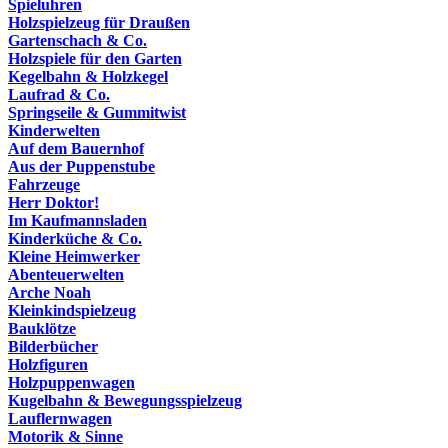
Spieluhren
Holzspielzeug für Draußen
Gartenschach & Co.
Holzspiele für den Garten
Kegelbahn & Holzkegel
Laufrad & Co.
Springseile & Gummitwist
Kinderwelten
Auf dem Bauernhof
Aus der Puppenstube
Fahrzeuge
Herr Doktor!
Im Kaufmannsladen
Kinderküche & Co.
Kleine Heimwerker
Abenteuerwelten
Arche Noah
Kleinkindspielzeug
Bauklötze
Bilderbücher
Holzfiguren
Holzpuppenwagen
Kugelbahn & Bewegungsspielzeug
Lauflernwagen
Motorik & Sinne