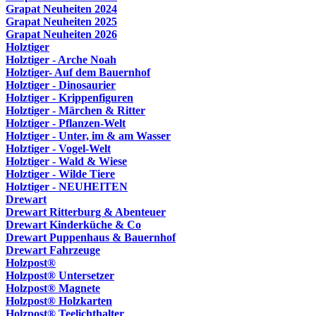
Grapat Neuheiten 2024
Grapat Neuheiten 2025
Grapat Neuheiten 2026
Holztiger
Holztiger - Arche Noah
Holztiger- Auf dem Bauernhof
Holztiger - Dinosaurier
Holztiger - Krippenfiguren
Holztiger - Märchen & Ritter
Holztiger - Pflanzen-Welt
Holztiger - Unter, im & am Wasser
Holztiger - Vogel-Welt
Holztiger - Wald & Wiese
Holztiger - Wilde Tiere
Holztiger - NEUHEITEN
Drewart
Drewart Ritterburg & Abenteuer
Drewart Kinderküche & Co
Drewart Puppenhaus & Bauernhof
Drewart Fahrzeuge
Holzpost®
Holzpost® Untersetzer
Holzpost® Magnete
Holzpost® Holzkarten
Holzpost® Teelichthalter