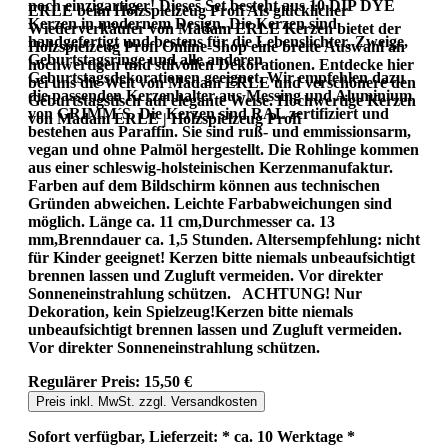
noch einzigartiger! Dieses Set besteht aus 10 DIP DYE
ERLE beim Holzspielzeug Profi Als glücklicher
Kerzen in modernem Design. Die Kerzen sind
Wiederverkäufer von Madam ERLE Kerzen bietet der
handgefertigt und bestens für die Lebenslichter, Zweige,
Holzspielzeug Profi Online-Shop eine breite Auswahl an
Geburtstagsringe und alle anderen
hochwertigen und stilvollen Dekorationen. Entdecke hier
Geburtstagsdekorationen geeignet. Wir empfehlen dazu
bei uns die Welt von Madam ERLE und verschönere den
die passenden Kerzenhalter aus Messing und Aluminium
Geburtstagstisch auf elegante Weise. Hochwertige Kerzen
von GRIMM´S. Die Kerzen sind RAL zertifiziert und
von Madam ERLE | Holzspielzeug Profi
bestehen aus Paraffin. Sie sind ruß- und emmissionsarm,
vegan und ohne Palmöl hergestellt. Die Rohlinge kommen
aus einer schleswig-holsteinischen Kerzenmanufaktur.
Farben auf dem Bildschirm können aus technischen
Gründen abweichen. Leichte Farbabweichungen sind
möglich. Länge ca. 11 cm,Durchmesser ca. 13
mm,Brenndauer ca. 1,5 Stunden. Altersempfehlung: nicht
für Kinder geeignet! Kerzen bitte niemals unbeaufsichtigt
brennen lassen und Zugluft vermeiden. Vor direkter
Sonneneinstrahlung schützen. ACHTUNG! Nur
Dekoration, kein Spielzeug!Kerzen bitte niemals
unbeaufsichtigt brennen lassen und Zugluft vermeiden.
Vor direkter Sonneneinstrahlung schützen.
Regulärer Preis:
15,50 €
Preis inkl. MwSt. zzgl. Versandkosten
Sofort verfügbar, Lieferzeit: * ca. 10 Werktage *