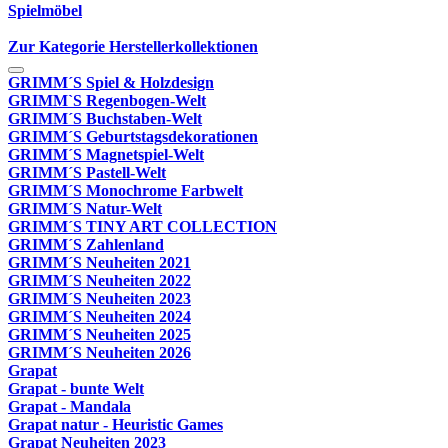
Spielmöbel
Zur Kategorie Herstellerkollektionen
GRIMM´S Spiel & Holzdesign
GRIMM`S Regenbogen-Welt
GRIMM´S Buchstaben-Welt
GRIMM´S Geburtstagsdekorationen
GRIMM´S Magnetspiel-Welt
GRIMM´S Pastell-Welt
GRIMM´S Monochrome Farbwelt
GRIMM´S Natur-Welt
GRIMM´S TINY ART COLLECTION
GRIMM´S Zahlenland
GRIMM´S Neuheiten 2021
GRIMM´S Neuheiten 2022
GRIMM´S Neuheiten 2023
GRIMM´S Neuheiten 2024
GRIMM´S Neuheiten 2025
GRIMM´S Neuheiten 2026
Grapat
Grapat - bunte Welt
Grapat - Mandala
Grapat natur - Heuristic Games
Grapat Neuheiten 2023