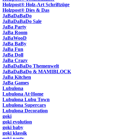
Holzpost® Holz-Art Schriftzüge
Holzpost® Dies & Das
JaBaDaBaDo
JaBaDaBaDo Sale
JaBa Party
JaBa Room
JaBaWooD
JaBa BaBy
JaBa Fun
JaBa Doll
JaBa Crazy
JaBaDaBaDo Themenwelt
JaBaDaBaDo & MAMIBLOCK
JaBa Kitchen
JaBa Games
Lubulona
Lubulona At·Home
Lubulona Lubu Town
Lubulona Supercars
Lubulona Decoration
goki
goki evolution
goki baby
goki klassik
goki party