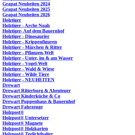
Grapat Neuheiten 2024
Grapat Neuheiten 2025
Grapat Neuheiten 2026
Holztiger
Holztiger - Arche Noah
Holztiger- Auf dem Bauernhof
Holztiger - Dinosaurier
Holztiger - Krippenfiguren
Holztiger - Märchen & Ritter
Holztiger - Pflanzen-Welt
Holztiger - Unter, im & am Wasser
Holztiger - Vogel-Welt
Holztiger - Wald & Wiese
Holztiger - Wilde Tiere
Holztiger - NEUHEITEN
Drewart
Drewart Ritterburg & Abenteuer
Drewart Kinderküche & Co
Drewart Puppenhaus & Bauernhof
Drewart Fahrzeuge
Holzpost®
Holzpost® Untersetzer
Holzpost® Magnete
Holzpost® Holzkarten
Holzpost® Teelichthalter