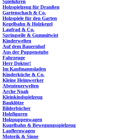
Spieluhren
Holzspielzeug für Draußen
Gartenschach & Co.
Holzspiele für den Garten
Kegelbahn & Holzkegel
Laufrad & Co.
Springseile & Gummitwist
Kinderwelten
Auf dem Bauernhof
Aus der Puppenstube
Fahrzeuge
Herr Doktor!
Im Kaufmannsladen
Kinderküche & Co.
Kleine Heimwerker
Abenteuerwelten
Arche Noah
Kleinkindspielzeug
Bauklötze
Bilderbücher
Holzfiguren
Holzpuppenwagen
Kugelbahn & Bewegungsspielzeug
Lauflernwagen
Motorik & Sinne