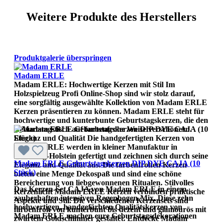
Weitere Produkte des Herstellers
Produktgalerie überspringen
Madam ERLE
Madam ERLE: Hochwertige Kerzen mit Stil Im
Holzspielzeug Profi Online-Shop sind wir stolz darauf,
eine sorgfältig ausgewählte Kollektion von Madam ERLE
Kerzen präsentieren zu können. Madam ERLE steht für
hochwertige und kunterbunte Geburtstagskerzen, die den
Geburtstagstisch auf farbenfrohe Weise verschönern.
Eleganz und Qualität Die handgefertigten Kerzen von
Madam ERLE werden in kleiner Manufaktur in
Schleswig-Holstein gefertigt und zeichnen sich durch seine
Madam ERLE Geburtstagskerzen DIP DYE CAJA (10
Eleganz und Qualität aus. Die farbenfrohen Kerzen
Stück)
bieten eine Menge Dekospaß und sind eine schöne
Bereicherung von liebgewonnenen Ritualen. Stilvolles
Das Kerzen-Set CAJA von Madam ERLE in einem
Kerzenlicht Madam ERLE Kerzen verbinden praktische
zauberhaften intensiven Regenbogen-Mix. Diese zehn
Aspekte und Stil. Die verschiedenen Kerzensets sind
hochwertigen, handgefärbten Qualitätskerzen von
farbenfroh von kunterbunt bis dezent und glamourös mit
Madam ERLE machen eure Geburtstagsdekorationen
zwartem Goldschimmer gestaltet. Entdecke Madam