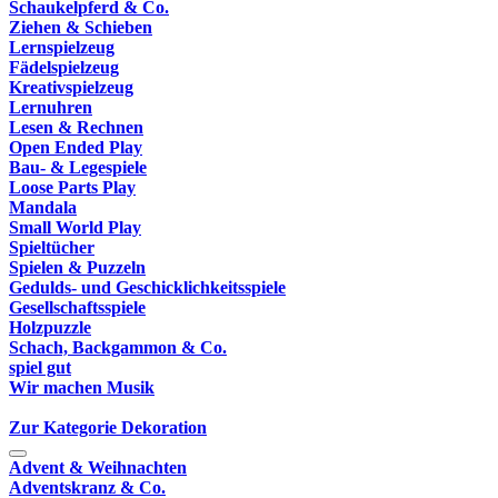
Schaukelpferd & Co.
Ziehen & Schieben
Lernspielzeug
Fädelspielzeug
Kreativspielzeug
Lernuhren
Lesen & Rechnen
Open Ended Play
Bau- & Legespiele
Loose Parts Play
Mandala
Small World Play
Spieltücher
Spielen & Puzzeln
Gedulds- und Geschicklichkeitsspiele
Gesellschaftsspiele
Holzpuzzle
Schach, Backgammon & Co.
spiel gut
Wir machen Musik
Zur Kategorie Dekoration
Advent & Weihnachten
Adventskranz & Co.