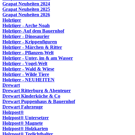
Grapat Neuheiten 2024
Grapat Neuheiten 2025
Grapat Neuheiten 2026
Holztiger
Holztiger - Arche Noah
Holztiger- Auf dem Bauernhof
Holztiger - Dinosaurier
Holztiger - Krippenfiguren
Holztiger - Märchen & Ritter
Holztiger - Pflanzen-Welt
Holztiger - Unter, im & am Wasser
Holztiger - Vogel-Welt
Holztiger - Wald & Wiese
Holztiger - Wilde Tiere
Holztiger - NEUHEITEN
Drewart
Drewart Ritterburg & Abenteuer
Drewart Kinderküche & Co
Drewart Puppenhaus & Bauernhof
Drewart Fahrzeuge
Holzpost®
Holzpost® Untersetzer
Holzpost® Magnete
Holzpost® Holzkarten
Holzpost® Teelichthalter