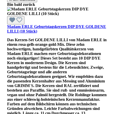
Bin bald zurück
Madam ERLE Geburtstagskerzen DIP DYE GOLDENE
LILLI (10 Stück)
Das Kerzen-Set GOLDENE LILLI von Madam ERLE in
einem rosa-gelb-orange-gold-Mix. Diese zehn
hochwertigen, handgefärbten Qualitätskerzen von
Madam ERLE machen eure Geburtstagsdekorationen
noch einzigartiger! Dieses Set besteht aus 10 DIP DYE
Kerzen in modernem Design. Die Kerzen sind
handgefertigt und bestens für die Lebenslichter, Zweige,
Geburtstagsringe und alle anderen
Geburtstagsdekorationen geeignet. Wir empfehlen dazu
die passenden Kerzenhalter aus Messing und Aluminium
von GRIMM´S. Die Kerzen sind RAL zertifiziert und
bestehen aus Paraffin. Sie sind ruß- und emmissionsarm,
vegan und ohne Palmöl hergestellt. Die Rohlinge kommen
aus einer schleswig-holsteinischen Kerzenmanufaktur.
Farben auf dem Bildschirm können aus technischen
Gründen abweichen. Leichte Farbabweichungen sind
möglich. Länge ca. 11 cm,Durchmesser ca. 13