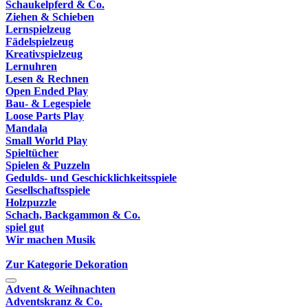
Schaukelpferd & Co.
Ziehen & Schieben
Lernspielzeug
Fädelspielzeug
Kreativspielzeug
Lernuhren
Lesen & Rechnen
Open Ended Play
Bau- & Legespiele
Loose Parts Play
Mandala
Small World Play
Spieltücher
Spielen & Puzzeln
Gedulds- und Geschicklichkeitsspiele
Gesellschaftsspiele
Holzpuzzle
Schach, Backgammon & Co.
spiel gut
Wir machen Musik
Zur Kategorie Dekoration
Advent & Weihnachten
Adventskranz & Co.