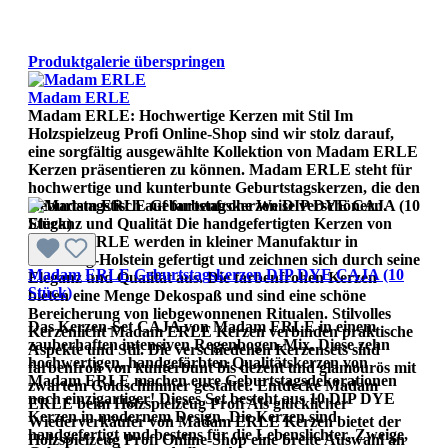
Produktgalerie überspringen
Madam ERLE
Madam ERLE: Hochwertige Kerzen mit Stil Im
Holzspielzeug Profi Online-Shop sind wir stolz darauf,
eine sorgfältig ausgewählte Kollektion von Madam ERLE
Kerzen präsentieren zu können. Madam ERLE steht für
hochwertige und kunterbunte Geburtstagskerzen, die den
Geburtstagstisch auf farbenfrohe Weise verschönern.
Eleganz und Qualität Die handgefertigten Kerzen von
Madam ERLE werden in kleiner Manufaktur in
Schleswig-Holstein gefertigt und zeichnen sich durch seine
Madam ERLE Geburtstagskerzen DIP DYE CAJA (10
Eleganz und Qualität aus. Die farbenfrohen Kerzen
Stück)
bieten eine Menge Dekospaß und sind eine schöne
Bereicherung von liebgewonnenen Ritualen. Stilvolles
Das Kerzen-Set CAJA von Madam ERLE in einem
Kerzenlicht Madam ERLE Kerzen verbinden praktische
zauberhaften intensiven Regenbogen-Mix. Diese zehn
Aspekte und Stil. Die verschiedenen Kerzensets sind
hochwertigen, handgefärbten Qualitätskerzen von
farbenfroh von kunterbunt bis dezent und glamourös mit
Madam ERLE machen eure Geburtstagsdekorationen
zwartem Goldschimmer gestaltet. Entdecke Madam
noch einzigartiger! Dieses Set besteht aus 10 DIP DYE
ERLE beim Holzspielzeug Profi Als glücklicher
Kerzen in modernem Design. Die Kerzen sind
Wiederverkäufer von Madam ERLE Kerzen bietet der
handgefertigt und bestens für die Lebenslichter, Zweige,
Holzspielzeug Profi Online-Shop eine breite Auswahl an