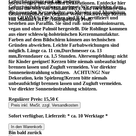
Geburtstagsringe und alle anderen
hochwertigen und stilvollen Dekorationen. Entdecke hier
Geburtstagsdekorationen geeignet. Wir empfehlen dazu
bei uns die Welt von Madam ERLE und verschönere den
die passenden Kerzenhalter aus Messing und Aluminium
Geburtstagstisch auf elegante Weise. Hochwertige Kerzen
von GRIMM´S. Die Kerzen sind RAL zertifiziert und
von Madam ERLE | Holzspielzeug Profi
bestehen aus Paraffin. Sie sind ruß- und emmissionsarm,
vegan und ohne Palmöl hergestellt. Die Rohlinge kommen
aus einer schleswig-holsteinischen Kerzenmanufaktur.
Farben auf dem Bildschirm können aus technischen
Gründen abweichen. Leichte Farbabweichungen sind
möglich. Länge ca. 11 cm,Durchmesser ca. 13
mm,Brenndauer ca. 1,5 Stunden. Altersempfehlung: nicht
für Kinder geeignet! Kerzen bitte niemals unbeaufsichtigt
brennen lassen und Zugluft vermeiden. Vor direkter
Sonneneinstrahlung schützen. ACHTUNG! Nur
Dekoration, kein Spielzeug!Kerzen bitte niemals
unbeaufsichtigt brennen lassen und Zugluft vermeiden.
Vor direkter Sonneneinstrahlung schützen.
Regulärer Preis:
15,50 €
Preis inkl. MwSt. zzgl. Versandkosten
Sofort verfügbar, Lieferzeit: * ca. 10 Werktage *
In den Warenkorb
Bin bald zurück