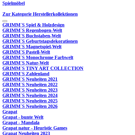
Spielmöbel
Zur Kategorie Herstellerkollektionen
GRIMM´S Spiel & Holzdesign
GRIMM`S Regenbogen-Welt
GRIMM´S Buchstaben-Welt
GRIMM´S Geburtstagsdekorationen
GRIMM´S Magnetspiel-Welt
GRIMM´S Pastell-Welt
GRIMM´S Monochrome Farbwelt
GRIMM´S Natur-Welt
GRIMM´S TINY ART COLLECTION
GRIMM´S Zahlenland
GRIMM´S Neuheiten 2021
GRIMM´S Neuheiten 2022
GRIMM´S Neuheiten 2023
GRIMM´S Neuheiten 2024
GRIMM´S Neuheiten 2025
GRIMM´S Neuheiten 2026
Grapat
Grapat - bunte Welt
Grapat - Mandala
Grapat natur - Heuristic Games
Grapat Neuheiten 2023