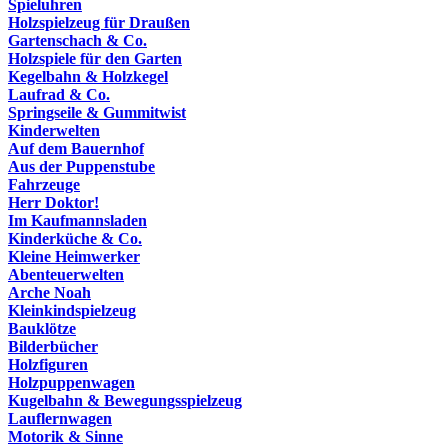
Spieluhren
Holzspielzeug für Draußen
Gartenschach & Co.
Holzspiele für den Garten
Kegelbahn & Holzkegel
Laufrad & Co.
Springseile & Gummitwist
Kinderwelten
Auf dem Bauernhof
Aus der Puppenstube
Fahrzeuge
Herr Doktor!
Im Kaufmannsladen
Kinderküche & Co.
Kleine Heimwerker
Abenteuerwelten
Arche Noah
Kleinkindspielzeug
Bauklötze
Bilderbücher
Holzfiguren
Holzpuppenwagen
Kugelbahn & Bewegungsspielzeug
Lauflernwagen
Motorik & Sinne