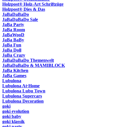
Holzpost® Holz-Art Schriftzüge
Holzpost® Dies & Das
JaBaDaBaDo
JaBaDaBaDo Sale
JaBa Party
JaBa Room
JaBaWooD
JaBa BaBy
JaBa Fun
JaBa Doll
JaBa Crazy
JaBaDaBaDo Themenwelt
JaBaDaBaDo & MAMIBLOCK
JaBa Kitchen
JaBa Games
Lubulona
Lubulona At·Home
Lubulona Lubu Town
Lubulona Supercars
Lubulona Decoration
goki
goki evolution
goki baby
goki klassik
goki party