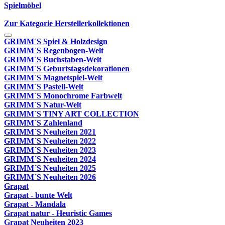
Spielmöbel
Zur Kategorie Herstellerkollektionen
GRIMM´S Spiel & Holzdesign
GRIMM`S Regenbogen-Welt
GRIMM´S Buchstaben-Welt
GRIMM´S Geburtstagsdekorationen
GRIMM´S Magnetspiel-Welt
GRIMM´S Pastell-Welt
GRIMM´S Monochrome Farbwelt
GRIMM´S Natur-Welt
GRIMM´S TINY ART COLLECTION
GRIMM´S Zahlenland
GRIMM´S Neuheiten 2021
GRIMM´S Neuheiten 2022
GRIMM´S Neuheiten 2023
GRIMM´S Neuheiten 2024
GRIMM´S Neuheiten 2025
GRIMM´S Neuheiten 2026
Grapat
Grapat - bunte Welt
Grapat - Mandala
Grapat natur - Heuristic Games
Grapat Neuheiten 2023