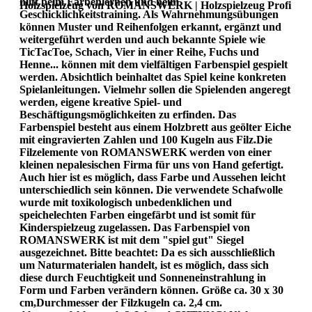
hilft beim Farbenlernen und beim
Holzspielzeug von ROMANSWERK | Holzspielzeug Profi
Geschicklichkeitstraining. Als Wahrnehmungsübungen
können Muster und Reihenfolgen erkannt, ergänzt und
weitergeführt werden und auch bekannte Spiele wie
TicTacToe, Schach, Vier in einer Reihe, Fuchs und
Henne... können mit dem vielfältigen Farbenspiel gespielt
werden. Absichtlich beinhaltet das Spiel keine konkreten
Spielanleitungen. Vielmehr sollen die Spielenden angeregt
werden, eigene kreative Spiel- und
Beschäftigungsmöglichkeiten zu erfinden. Das
Farbenspiel besteht aus einem Holzbrett aus geölter Eiche
mit eingravierten Zahlen und 100 Kugeln aus Filz.Die
Filzelemente von ROMANSWERK werden von einer
kleinen nepalesischen Firma für uns von Hand gefertigt.
Auch hier ist es möglich, dass Farbe und Aussehen leicht
unterschiedlich sein können. Die verwendete Schafwolle
wurde mit toxikologisch unbedenklichen und
speichelechten Farben eingefärbt und ist somit für
Kinderspielzeug zugelassen. Das Farbenspiel von
ROMANSWERK ist mit dem "spiel gut" Siegel
ausgezeichnet. Bitte beachtet: Da es sich ausschließlich
um Naturmaterialen handelt, ist es möglich, dass sich
diese durch Feuchtigkeit und Sonneneinstrahlung in
Form und Farben verändern können. Größe ca. 30 x 30
cm,Durchmesser der Filzkugeln ca. 2,4 cm.