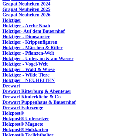
Grapat Neuheiten 2024
Grapat Neuheiten 2025
Grapat Neuheiten 2026
Holztiger
Holztiger - Arche Noah
Holztiger- Auf dem Bauernhof
Holztiger - Dinosaurier
Holztiger - Krippenfiguren
Holztiger - Märchen & Ritter
Holztiger - Pflanzen-Welt
Holztiger - Unter, im & am Wasser
Holztiger - Vogel-Welt
Holztiger - Wald & Wiese
Holztiger - Wilde Tiere
Holztiger - NEUHEITEN
Drewart
Drewart Ritterburg & Abenteuer
Drewart Kinderküche & Co
Drewart Puppenhaus & Bauernhof
Drewart Fahrzeuge
Holzpost®
Holzpost® Untersetzer
Holzpost® Magnete
Holzpost® Holzkarten
Holzpost® Teelichthalter