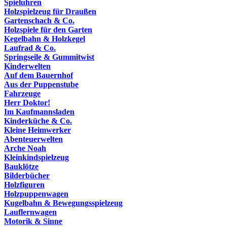
Spieluhren
Holzspielzeug für Draußen
Gartenschach & Co.
Holzspiele für den Garten
Kegelbahn & Holzkegel
Laufrad & Co.
Springseile & Gummitwist
Kinderwelten
Auf dem Bauernhof
Aus der Puppenstube
Fahrzeuge
Herr Doktor!
Im Kaufmannsladen
Kinderküche & Co.
Kleine Heimwerker
Abenteuerwelten
Arche Noah
Kleinkindspielzeug
Bauklötze
Bilderbücher
Holzfiguren
Holzpuppenwagen
Kugelbahn & Bewegungsspielzeug
Lauflernwagen
Motorik & Sinne