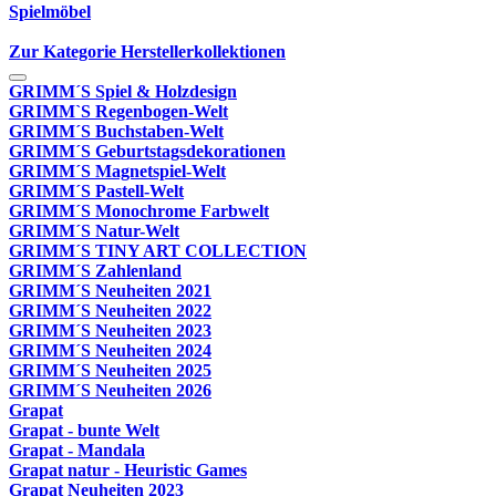
Spielmöbel
Zur Kategorie Herstellerkollektionen
GRIMM´S Spiel & Holzdesign
GRIMM`S Regenbogen-Welt
GRIMM´S Buchstaben-Welt
GRIMM´S Geburtstagsdekorationen
GRIMM´S Magnetspiel-Welt
GRIMM´S Pastell-Welt
GRIMM´S Monochrome Farbwelt
GRIMM´S Natur-Welt
GRIMM´S TINY ART COLLECTION
GRIMM´S Zahlenland
GRIMM´S Neuheiten 2021
GRIMM´S Neuheiten 2022
GRIMM´S Neuheiten 2023
GRIMM´S Neuheiten 2024
GRIMM´S Neuheiten 2025
GRIMM´S Neuheiten 2026
Grapat
Grapat - bunte Welt
Grapat - Mandala
Grapat natur - Heuristic Games
Grapat Neuheiten 2023