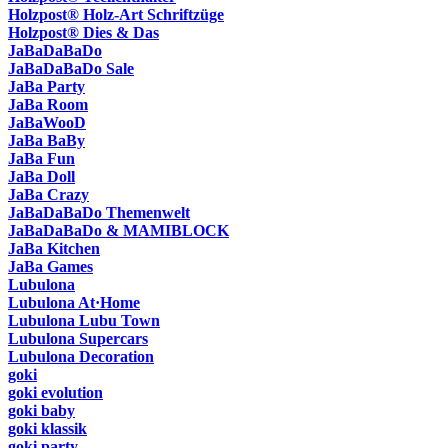
Holzpost® Holz-Art Schriftzüge
Holzpost® Dies & Das
JaBaDaBaDo
JaBaDaBaDo Sale
JaBa Party
JaBa Room
JaBaWooD
JaBa BaBy
JaBa Fun
JaBa Doll
JaBa Crazy
JaBaDaBaDo Themenwelt
JaBaDaBaDo & MAMIBLOCK
JaBa Kitchen
JaBa Games
Lubulona
Lubulona At·Home
Lubulona Lubu Town
Lubulona Supercars
Lubulona Decoration
goki
goki evolution
goki baby
goki klassik
goki party