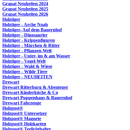
Grapat Neuheiten 2024
Grapat Neuheiten 2025
Grapat Neuheiten 2026
Holztiger
Holztiger - Arche Noah
Holztiger- Auf dem Bauernhof
Holztiger - Dinosaurier
Holztiger - Krippenfiguren
Holztiger - Märchen & Ritter
Holztiger - Pflanzen-Welt
Holztiger - Unter, im & am Wasser
Holztiger - Vogel-Welt
Holztiger - Wald & Wiese
Holztiger - Wilde Tiere
Holztiger - NEUHEITEN
Drewart
Drewart Ritterburg & Abenteuer
Drewart Kinderküche & Co
Drewart Puppenhaus & Bauernhof
Drewart Fahrzeuge
Holzpost®
Holzpost® Untersetzer
Holzpost® Magnete
Holzpost® Holzkarten
Holzpost® Teelichthalter