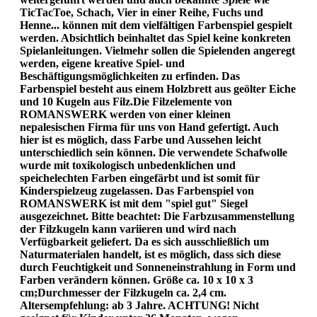
TicTacToe, Schach, Vier in einer Reihe, Fuchs und
Henne... können mit dem vielfältigen Farbenspiel gespielt
werden. Absichtlich beinhaltet das Spiel keine konkreten
Spielanleitungen. Vielmehr sollen die Spielenden angeregt
werden, eigene kreative Spiel- und
Beschäftigungsmöglichkeiten zu erfinden. Das
Farbenspiel besteht aus einem Holzbrett aus geölter Eiche
und 10 Kugeln aus Filz.Die Filzelemente von
ROMANSWERK werden von einer kleinen
nepalesischen Firma für uns von Hand gefertigt. Auch
hier ist es möglich, dass Farbe und Aussehen leicht
unterschiedlich sein können. Die verwendete Schafwolle
wurde mit toxikologisch unbedenklichen und
speichelechten Farben eingefärbt und ist somit für
Kinderspielzeug zugelassen. Das Farbenspiel von
ROMANSWERK ist mit dem "spiel gut" Siegel
ausgezeichnet. Bitte beachtet: Die Farbzusammenstellung
der Filzkugeln kann variieren und wird nach
Verfügbarkeit geliefert. Da es sich ausschließlich um
Naturmaterialen handelt, ist es möglich, dass sich diese
durch Feuchtigkeit und Sonneneinstrahlung in Form und
Farben verändern können. Größe ca. 10 x 10 x 3
cm;Durchmesser der Filzkugeln ca. 2,4 cm.
Altersempfehlung: ab 3 Jahre. ACHTUNG! Nicht