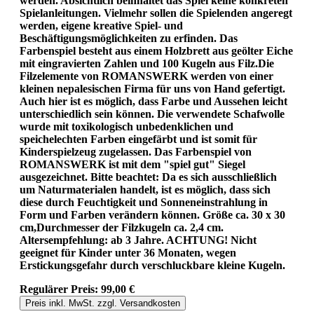
werden. Absichtlich beinhaltet das Spiel keine konkreten
Spielanleitungen. Vielmehr sollen die Spielenden angeregt
werden, eigene kreative Spiel- und
Beschäftigungsmöglichkeiten zu erfinden. Das
Farbenspiel besteht aus einem Holzbrett aus geölter Eiche
mit eingravierten Zahlen und 100 Kugeln aus Filz.Die
Filzelemente von ROMANSWERK werden von einer
kleinen nepalesischen Firma für uns von Hand gefertigt.
Auch hier ist es möglich, dass Farbe und Aussehen leicht
unterschiedlich sein können. Die verwendete Schafwolle
wurde mit toxikologisch unbedenklichen und
speichelechten Farben eingefärbt und ist somit für
Kinderspielzeug zugelassen. Das Farbenspiel von
ROMANSWERK ist mit dem "spiel gut" Siegel
ausgezeichnet. Bitte beachtet: Da es sich ausschließlich
um Naturmaterialen handelt, ist es möglich, dass sich
diese durch Feuchtigkeit und Sonneneinstrahlung in
Form und Farben verändern können. Größe ca. 30 x 30
cm,Durchmesser der Filzkugeln ca. 2,4 cm.
Altersempfehlung: ab 3 Jahre. ACHTUNG! Nicht
geeignet für Kinder unter 36 Monaten, wegen
Erstickungsgefahr durch verschluckbare kleine Kugeln.
Regulärer Preis:
99,00 €
Preis inkl. MwSt. zzgl. Versandkosten