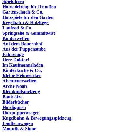
Spieluhren
Holzspielzeug für Draußen
Gartenschach & Co.
Holzspiele für den Garten
Kegelbahn & Holzkegel
Laufrad & Co.
Springseile & Gummitwist
Kinderwelten
Auf dem Bauernhof
Aus der Puppenstube
Fahrzeuge
Herr Doktor!
Im Kaufmannsladen
Kinderküche & Co.
Kleine Heimwerker
Abenteuerwelten
Arche Noah
Kleinkindspielzeug
Bauklötze
Bilderbücher
Holzfiguren
Holzpuppenwagen
Kugelbahn & Bewegungsspielzeug
Lauflernwagen
Motorik & Sinne