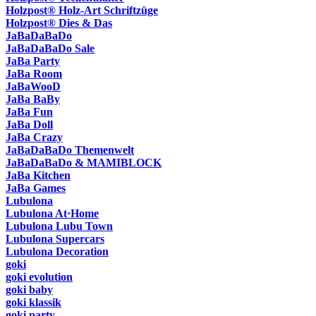
Holzpost® Holz-Art Schriftzüge
Holzpost® Dies & Das
JaBaDaBaDo
JaBaDaBaDo Sale
JaBa Party
JaBa Room
JaBaWooD
JaBa BaBy
JaBa Fun
JaBa Doll
JaBa Crazy
JaBaDaBaDo Themenwelt
JaBaDaBaDo & MAMIBLOCK
JaBa Kitchen
JaBa Games
Lubulona
Lubulona At·Home
Lubulona Lubu Town
Lubulona Supercars
Lubulona Decoration
goki
goki evolution
goki baby
goki klassik
goki party