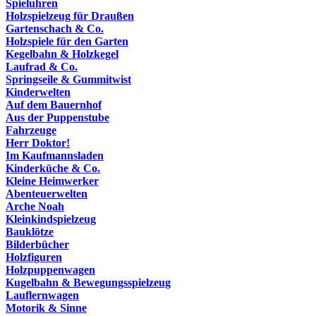
Spieluhren
Holzspielzeug für Draußen
Gartenschach & Co.
Holzspiele für den Garten
Kegelbahn & Holzkegel
Laufrad & Co.
Springseile & Gummitwist
Kinderwelten
Auf dem Bauernhof
Aus der Puppenstube
Fahrzeuge
Herr Doktor!
Im Kaufmannsladen
Kinderküche & Co.
Kleine Heimwerker
Abenteuerwelten
Arche Noah
Kleinkindspielzeug
Bauklötze
Bilderbücher
Holzfiguren
Holzpuppenwagen
Kugelbahn & Bewegungsspielzeug
Lauflernwagen
Motorik & Sinne