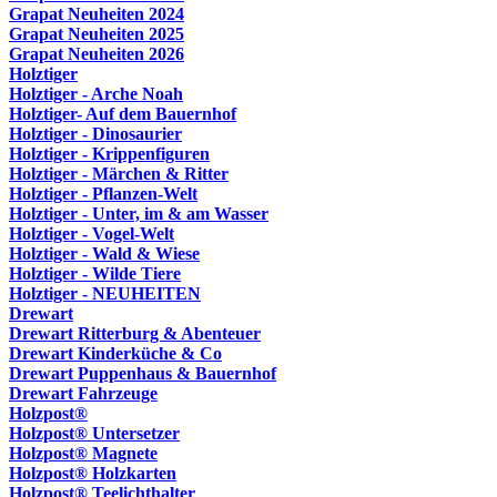
Grapat Neuheiten 2024
Grapat Neuheiten 2025
Grapat Neuheiten 2026
Holztiger
Holztiger - Arche Noah
Holztiger- Auf dem Bauernhof
Holztiger - Dinosaurier
Holztiger - Krippenfiguren
Holztiger - Märchen & Ritter
Holztiger - Pflanzen-Welt
Holztiger - Unter, im & am Wasser
Holztiger - Vogel-Welt
Holztiger - Wald & Wiese
Holztiger - Wilde Tiere
Holztiger - NEUHEITEN
Drewart
Drewart Ritterburg & Abenteuer
Drewart Kinderküche & Co
Drewart Puppenhaus & Bauernhof
Drewart Fahrzeuge
Holzpost®
Holzpost® Untersetzer
Holzpost® Magnete
Holzpost® Holzkarten
Holzpost® Teelichthalter