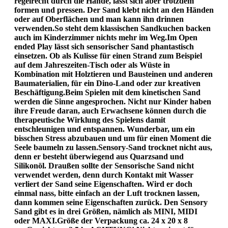
regelrecht durch die Hände, lässt sich aber trotzdem
formen und pressen. Der Sand klebt nicht an den Händen
oder auf Oberflächen und man kann ihn drinnen
verwenden.So steht dem klassischen Sandkuchen backen
auch im Kinderzimmer nichts mehr im Weg.Im Open
ended Play lässt sich sensorischer Sand phantastisch
einsetzen. Ob als Kulisse für einen Strand zum Beispiel
auf dem Jahreszeiten-Tisch oder als Wüste in
Kombination mit Holztieren und Bausteinen und anderen
Baumaterialien, für ein Dino-Land oder zur kreativen
Beschäftigung.Beim Spielen mit dem kinetischen Sand
werden die Sinne angesprochen. Nicht nur Kinder haben
ihre Freude daran, auch Erwachsene können durch die
therapeutische Wirklung des Spielens damit
entschleunigen und entspannen. Wunderbar, um ein
bisschen Stress abzubauen und um für einen Moment die
Seele baumeln zu lassen.Sensory-Sand trocknet nicht aus,
denn er besteht überwiegend aus Quarzsand und
Silikonöl. Draußen sollte der Sensorische Sand nicht
verwendet werden, denn durch Kontakt mit Wasser
verliert der Sand seine Eigenschaften. Wird er doch
einmal nass, bitte einfach an der Luft trocknen lassen,
dann kommen seine Eigenschaften zurück. Den Sensory
Sand gibt es in drei Größen, nämlich als MINI, MIDI
oder MAXI.Größe der Verpackung ca. 24 x 20 x 8