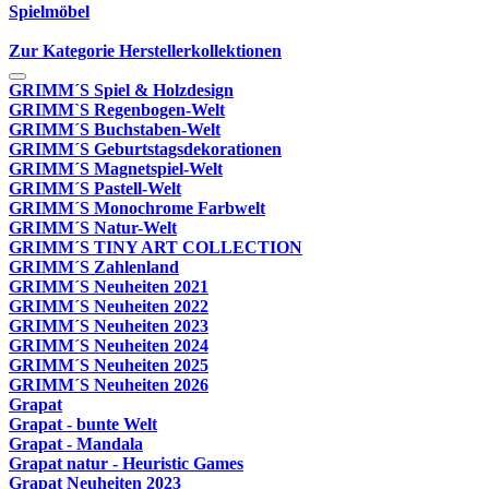
Spielmöbel
Zur Kategorie Herstellerkollektionen
GRIMM´S Spiel & Holzdesign
GRIMM`S Regenbogen-Welt
GRIMM´S Buchstaben-Welt
GRIMM´S Geburtstagsdekorationen
GRIMM´S Magnetspiel-Welt
GRIMM´S Pastell-Welt
GRIMM´S Monochrome Farbwelt
GRIMM´S Natur-Welt
GRIMM´S TINY ART COLLECTION
GRIMM´S Zahlenland
GRIMM´S Neuheiten 2021
GRIMM´S Neuheiten 2022
GRIMM´S Neuheiten 2023
GRIMM´S Neuheiten 2024
GRIMM´S Neuheiten 2025
GRIMM´S Neuheiten 2026
Grapat
Grapat - bunte Welt
Grapat - Mandala
Grapat natur - Heuristic Games
Grapat Neuheiten 2023