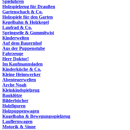
Spieluhren
Holzspielzeug für Draußen
Gartenschach & Co.
Holzspiele für den Garten
Kegelbahn & Holzkegel
Laufrad & Co.
Springseile & Gummitwist
Kinderwelten
Auf dem Bauernhof
Aus der Puppenstube
Fahrzeuge
Herr Doktor!
Im Kaufmannsladen
Kinderküche & Co.
Kleine Heimwerker
Abenteuerwelten
Arche Noah
Kleinkindspielzeug
Bauklötze
Bilderbücher
Holzfiguren
Holzpuppenwagen
Kugelbahn & Bewegungsspielzeug
Lauflernwagen
Motorik & Sinne