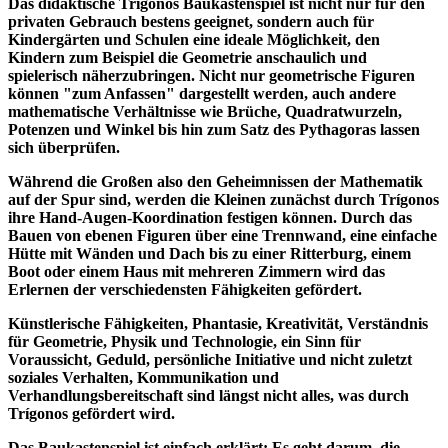
Das didaktische Trígonos Baukastenspiel ist nicht nur für den
privaten Gebrauch bestens geeignet, sondern auch für
Kindergärten und Schulen eine ideale Möglichkeit, den
Kindern zum Beispiel die Geometrie anschaulich und
spielerisch näherzubringen. Nicht nur geometrische Figuren
können "zum Anfassen" dargestellt werden, auch andere
mathematische Verhältnisse wie Brüche, Quadratwurzeln,
Potenzen und Winkel bis hin zum Satz des Pythagoras lassen
sich überprüfen.
Während die Großen also den Geheimnissen der Mathematik
auf der Spur sind, werden die Kleinen zunächst durch Trígonos
ihre Hand-Augen-Koordination festigen können. Durch das
Bauen von ebenen Figuren über eine Trennwand, eine einfache
Hütte mit Wänden und Dach bis zu einer Ritterburg, einem
Boot oder einem Haus mit mehreren Zimmern wird das
Erlernen der verschiedensten Fähigkeiten gefördert.
Künstlerische Fähigkeiten, Phantasie, Kreativität, Verständnis
für Geometrie, Physik und Technologie, ein Sinn für
Voraussicht, Geduld, persönliche Initiative und nicht zuletzt
soziales Verhalten, Kommunikation und
Verhandlungsbereitschaft sind längst nicht alles, was durch
Trígonos gefördert wird.
Das Baukastenspiel ist einfach erklärt: Es geht darum, die