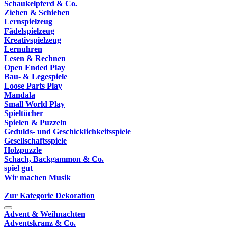
Schaukelpferd & Co.
Ziehen & Schieben
Lernspielzeug
Fädelspielzeug
Kreativspielzeug
Lernuhren
Lesen & Rechnen
Open Ended Play
Bau- & Legespiele
Loose Parts Play
Mandala
Small World Play
Spieltücher
Spielen & Puzzeln
Gedulds- und Geschicklichkeitsspiele
Gesellschaftsspiele
Holzpuzzle
Schach, Backgammon & Co.
spiel gut
Wir machen Musik
Zur Kategorie Dekoration
Advent & Weihnachten
Adventskranz & Co.