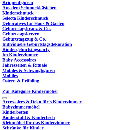
Krippenfiguren
Aus dem Schmuckkästchen
Kinderschmuck
Selecta Kinderschmuck
Dekoratives für Haus & Garten
Geburtstagskranz & Co.
Geburtstagskerzen
Geburtstagszug & Co.
Individuelle Geburtstagsdekoration
Kindergeburtstagsparty
Im Kinderzimmer
Baby Accessoires
Jahreszeiten & Rituale
Mobiles & Schwingfiguren
Mobiles
Ostern & Frühling
Zur Kategorie Kindermöbel
Accessoires & Deko für´s Kinderzimmer
Babyzimmermöbel
Kinderbetten
Kinderstuhl & Kindertisch
Kleinmöbel für das Kinderzimmer
Schränke für Kinder