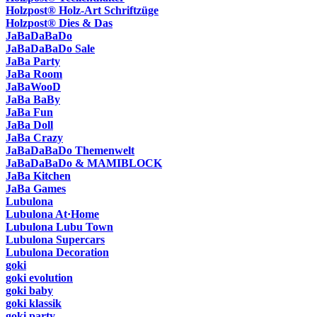
Holzpost® Holz-Art Schriftzüge
Holzpost® Dies & Das
JaBaDaBaDo
JaBaDaBaDo Sale
JaBa Party
JaBa Room
JaBaWooD
JaBa BaBy
JaBa Fun
JaBa Doll
JaBa Crazy
JaBaDaBaDo Themenwelt
JaBaDaBaDo & MAMIBLOCK
JaBa Kitchen
JaBa Games
Lubulona
Lubulona At·Home
Lubulona Lubu Town
Lubulona Supercars
Lubulona Decoration
goki
goki evolution
goki baby
goki klassik
goki party