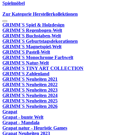
Spielmöbel
Zur Kategorie Herstellerkollektionen
GRIMM´S Spiel & Holzdesign
GRIMM`S Regenbogen-Welt
GRIMM´S Buchstaben-Welt
GRIMM´S Geburtstagsdekorationen
GRIMM´S Magnetspiel-Welt
GRIMM´S Pastell-Welt
GRIMM´S Monochrome Farbwelt
GRIMM´S Natur-Welt
GRIMM´S TINY ART COLLECTION
GRIMM´S Zahlenland
GRIMM´S Neuheiten 2021
GRIMM´S Neuheiten 2022
GRIMM´S Neuheiten 2023
GRIMM´S Neuheiten 2024
GRIMM´S Neuheiten 2025
GRIMM´S Neuheiten 2026
Grapat
Grapat - bunte Welt
Grapat - Mandala
Grapat natur - Heuristic Games
Grapat Neuheiten 2023