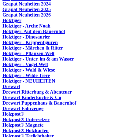
Grapat Neuheiten 2024
Grapat Neuheiten 2025
Grapat Neuheiten 2026
Holztiger
Holztiger - Arche Noah
Holztiger- Auf dem Bauernhof
Holztiger - Dinosaurier
Holztiger - Krippenfiguren
Holztiger - Märchen & Ritter
Holztiger - Pflanzen-Welt
Holztiger - Unter, im & am Wasser
Holztiger - Vogel-Welt
Holztiger - Wald & Wiese
Holztiger - Wilde Tiere
Holztiger - NEUHEITEN
Drewart
Drewart Ritterburg & Abenteuer
Drewart Kinderküche & Co
Drewart Puppenhaus & Bauernhof
Drewart Fahrzeuge
Holzpost®
Holzpost® Untersetzer
Holzpost® Magnete
Holzpost® Holzkarten
Holzpost® Teelichthalter