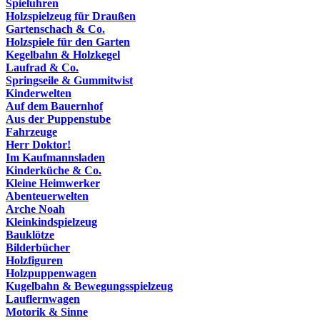
Spieluhren
Holzspielzeug für Draußen
Gartenschach & Co.
Holzspiele für den Garten
Kegelbahn & Holzkegel
Laufrad & Co.
Springseile & Gummitwist
Kinderwelten
Auf dem Bauernhof
Aus der Puppenstube
Fahrzeuge
Herr Doktor!
Im Kaufmannsladen
Kinderküche & Co.
Kleine Heimwerker
Abenteuerwelten
Arche Noah
Kleinkindspielzeug
Bauklötze
Bilderbücher
Holzfiguren
Holzpuppenwagen
Kugelbahn & Bewegungsspielzeug
Lauflernwagen
Motorik & Sinne