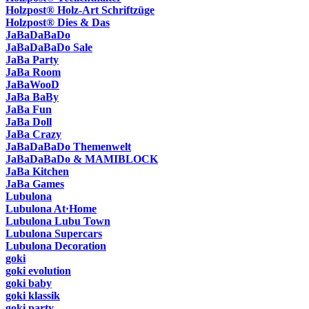
Holzpost® Holz-Art Schriftzüge
Holzpost® Dies & Das
JaBaDaBaDo
JaBaDaBaDo Sale
JaBa Party
JaBa Room
JaBaWooD
JaBa BaBy
JaBa Fun
JaBa Doll
JaBa Crazy
JaBaDaBaDo Themenwelt
JaBaDaBaDo & MAMIBLOCK
JaBa Kitchen
JaBa Games
Lubulona
Lubulona At·Home
Lubulona Lubu Town
Lubulona Supercars
Lubulona Decoration
goki
goki evolution
goki baby
goki klassik
goki party