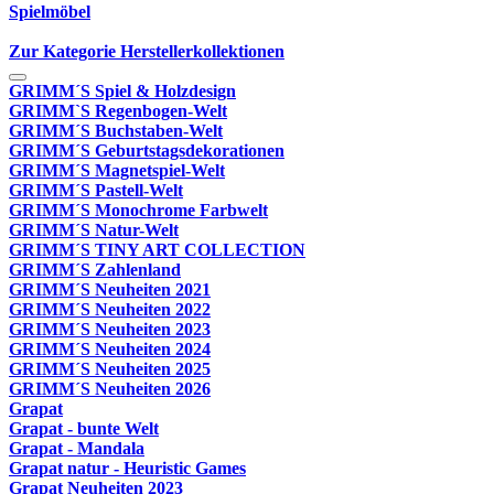
Spielmöbel
Zur Kategorie Herstellerkollektionen
GRIMM´S Spiel & Holzdesign
GRIMM`S Regenbogen-Welt
GRIMM´S Buchstaben-Welt
GRIMM´S Geburtstagsdekorationen
GRIMM´S Magnetspiel-Welt
GRIMM´S Pastell-Welt
GRIMM´S Monochrome Farbwelt
GRIMM´S Natur-Welt
GRIMM´S TINY ART COLLECTION
GRIMM´S Zahlenland
GRIMM´S Neuheiten 2021
GRIMM´S Neuheiten 2022
GRIMM´S Neuheiten 2023
GRIMM´S Neuheiten 2024
GRIMM´S Neuheiten 2025
GRIMM´S Neuheiten 2026
Grapat
Grapat - bunte Welt
Grapat - Mandala
Grapat natur - Heuristic Games
Grapat Neuheiten 2023