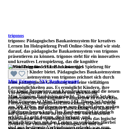
trígonos
trígonos: Pädagogisches Baukastensystem für kreatives
Lernen Im Holzspielzeug Profi Online-Shop sind wir stolz
darauf, das pädagogische Baukastensystem von trígonos
präsentieren zu können. trígonos steht für ein innovatives
und kreatives Lernspielzeug, das die kognitive
Entwicklung fördert und hochwertiges Spielzeug für
neugierige Kinder bietet. Pädagogisches Baukastensystem
Das Baukastensystem von trígonos zeichnet sich durch
Mini Trigonos - 5XL Baukastenspiel
seine pädagogische Gestaltung und seine vielfältigen
Lernmöglichkeiten aus. Es ermöglicht Kindern, ihre
Für kleine Baumeister und Konstrukteure sind die neuen
Vorstellungskraft zu entfalten und gleichzeitig
Mini Trígonos Baukästen gedacht. Das größte Set der
mathematische und kognitive Fähigkeiten zu entwickeln.
Mini Trígonos ist Mini Trígonos 5XL.Dieses Set besteht
Förderung der kognitiven Entwicklung trígonos wurde
aus 500 Teilen, mit denen man zum Beispiel einen großen
entwickelt, um die kognitive Entwicklung von Kindern
Eiffelturm bauen kann. Das Baukastenspiel ist einfach
auf spielerische Weise zu fördern. Die verschiedenen
erklärt: Es geht darum, die Vierkant- und
Bauelemente und Spielmöglichkeiten regen das logische
Winkelklötzchen mit den Leisten zu verbinden. Hierbei
Denken, die räumliche Vorstellungskraft und die
sind nur bestimmte Verbindungen erlaubt, was zum
Kreativität an. Entdecke trígonos beim Holzspielzeug