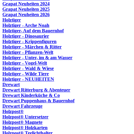
Grapat Neuheiten 2024
Grapat Neuheiten 2025
Grapat Neuheiten 2026
Holztiger
Holztiger - Arche Noah
Holztiger- Auf dem Bauernhof
Holztiger - Dinosaurier
Holztiger - Krippenfiguren
Holztiger - Märchen & Ritter
Holztiger - Pflanzen-Welt
Holztiger - Unter, im & am Wasser
Holztiger - Vogel-Welt
Holztiger - Wald & Wiese
Holztiger - Wilde Tiere
Holztiger - NEUHEITEN
Drewart
Drewart Ritterburg & Abenteuer
Drewart Kinderküche & Co
Drewart Puppenhaus & Bauernhof
Drewart Fahrzeuge
Holzpost®
Holzpost® Untersetzer
Holzpost® Magnete
Holzpost® Holzkarten
Holzpost® Teelichthalter