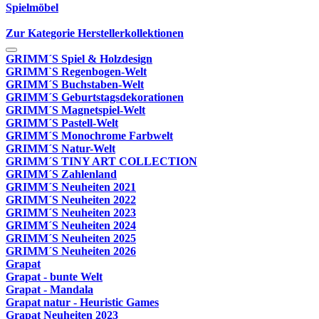
Spielmöbel
Zur Kategorie Herstellerkollektionen
GRIMM´S Spiel & Holzdesign
GRIMM`S Regenbogen-Welt
GRIMM´S Buchstaben-Welt
GRIMM´S Geburtstagsdekorationen
GRIMM´S Magnetspiel-Welt
GRIMM´S Pastell-Welt
GRIMM´S Monochrome Farbwelt
GRIMM´S Natur-Welt
GRIMM´S TINY ART COLLECTION
GRIMM´S Zahlenland
GRIMM´S Neuheiten 2021
GRIMM´S Neuheiten 2022
GRIMM´S Neuheiten 2023
GRIMM´S Neuheiten 2024
GRIMM´S Neuheiten 2025
GRIMM´S Neuheiten 2026
Grapat
Grapat - bunte Welt
Grapat - Mandala
Grapat natur - Heuristic Games
Grapat Neuheiten 2023