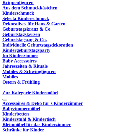
Krippenfiguren
Aus dem Schmuckkästchen
Kinderschmuck
Selecta Kinderschmuck
Dekoratives für Haus & Garten
Geburtstagskranz & Co.
Geburtstagskerzen
Geburtstagszug & Co.
Individuelle Geburtstagsdekoration
Kindergeburtstagsparty
Im Kinderzimmer
Baby Accessoires
Jahreszeiten & Rituale
Mobiles & Schwingfiguren
Mobiles
Ostern & Frühling
Zur Kategorie Kindermöbel
Accessoires & Deko für´s Kinderzimmer
Babyzimmermöbel
Kinderbetten
Kinderstuhl & Kindertisch
Kleinmöbel für das Kinderzimmer
Schränke für Kinder