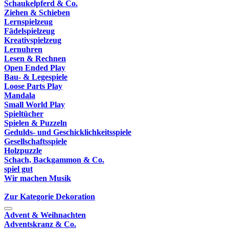
Schaukelpferd & Co.
Ziehen & Schieben
Lernspielzeug
Fädelspielzeug
Kreativspielzeug
Lernuhren
Lesen & Rechnen
Open Ended Play
Bau- & Legespiele
Loose Parts Play
Mandala
Small World Play
Spieltücher
Spielen & Puzzeln
Gedulds- und Geschicklichkeitsspiele
Gesellschaftsspiele
Holzpuzzle
Schach, Backgammon & Co.
spiel gut
Wir machen Musik
Zur Kategorie Dekoration
Advent & Weihnachten
Adventskranz & Co.