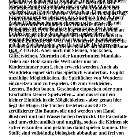
Spieltuch A Kingdom of Rainbow Animals von Wonderie
(ehemals WonderCloths) Spieltücher zusätzlich sehr
(ehemals WonderCloths) in der Größe MAXI kann es
strapazierfähig und somit drinnen und draußen beim
spielerisch auf Entdeckungsreise gehen. Eine wunderbare
Spielen einsetzbar. Entdecke Wonderie bei Holzspielzeug
Ergänzung ist hier übrigens das Spieltuch Inky & Ivory
Profi Als stolzer Wiederverkäufer von kreativen und
Animal Kingdom im monochromen schwarz-weiß, mit
inspirierenden Produkten von Wonderie bietet der
dem man viel über die Tiere lernen kann. Die kleinen
Holzspielzeug Profi Online-Shop eine breite Auswahl an
Entdecker werden dazu inspiriert, mehr über diese
hochwertigen und pädagogischen Spieltüchern aus Bio-
unglaublichen Kreaturen zu erfahren. In Kombination
Cotton. Entdecke die Welt von Wonderie und fördere die
mit dem Spieltuch sind zum Beispiel die Holztiere von
Kreativität und Bildung Deiner Kinder auf unterhaltsame
HOLZTIGER. Aber auch mit Steinen, Stöckchen,
Weise.
Glitzersteinen, Murmeln oder kunterbunten Mandala-
Teilen aus Holz kann die Welt unter uns im
Kinderzimmer zum Leben erweckt werden. Auch als
Wanddeko eignet sich das Spieltuch wunderbar. Es gibt
unzählige Möglichkeiten, die Spieltücher von Wonderie
einzusetzen und zu bespielen. Ob zum Verkleiden,
Lernen, Buden bauen, Geschenke einpacken oder zum
Erschaffen kleiner Spielwelten... und das ist nur ein
kleiner Einblick in die Möglichkeiten - aber genau hier
liegt die Magie. Die Tücher bestehen aus GOTS
zertifizierter Bio Baumwolle und werden von Hand
illustriert und mit Wasserfarben bedruckt. Die Farbstoffe
sind umweltfreundlich und ungiftig, sodass die Kleinen sie
sicher erkunden und gefahrlos damit spielen können. Die
Stoffe sind vollständig biologisch abbaubar und frei von