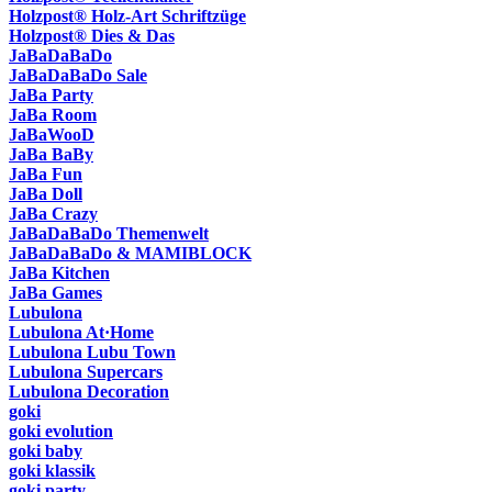
Holzpost® Holz-Art Schriftzüge
Holzpost® Dies & Das
JaBaDaBaDo
JaBaDaBaDo Sale
JaBa Party
JaBa Room
JaBaWooD
JaBa BaBy
JaBa Fun
JaBa Doll
JaBa Crazy
JaBaDaBaDo Themenwelt
JaBaDaBaDo & MAMIBLOCK
JaBa Kitchen
JaBa Games
Lubulona
Lubulona At·Home
Lubulona Lubu Town
Lubulona Supercars
Lubulona Decoration
goki
goki evolution
goki baby
goki klassik
goki party