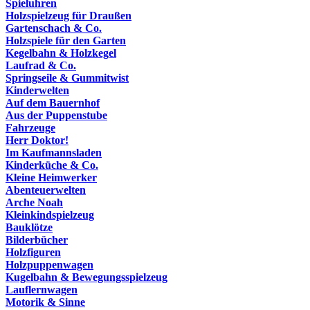
Spieluhren
Holzspielzeug für Draußen
Gartenschach & Co.
Holzspiele für den Garten
Kegelbahn & Holzkegel
Laufrad & Co.
Springseile & Gummitwist
Kinderwelten
Auf dem Bauernhof
Aus der Puppenstube
Fahrzeuge
Herr Doktor!
Im Kaufmannsladen
Kinderküche & Co.
Kleine Heimwerker
Abenteuerwelten
Arche Noah
Kleinkindspielzeug
Bauklötze
Bilderbücher
Holzfiguren
Holzpuppenwagen
Kugelbahn & Bewegungsspielzeug
Lauflernwagen
Motorik & Sinne