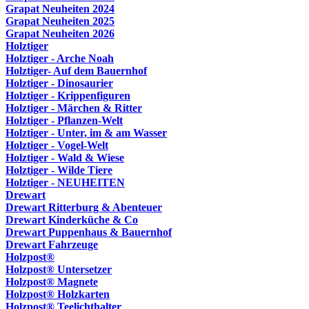
Grapat Neuheiten 2024
Grapat Neuheiten 2025
Grapat Neuheiten 2026
Holztiger
Holztiger - Arche Noah
Holztiger- Auf dem Bauernhof
Holztiger - Dinosaurier
Holztiger - Krippenfiguren
Holztiger - Märchen & Ritter
Holztiger - Pflanzen-Welt
Holztiger - Unter, im & am Wasser
Holztiger - Vogel-Welt
Holztiger - Wald & Wiese
Holztiger - Wilde Tiere
Holztiger - NEUHEITEN
Drewart
Drewart Ritterburg & Abenteuer
Drewart Kinderküche & Co
Drewart Puppenhaus & Bauernhof
Drewart Fahrzeuge
Holzpost®
Holzpost® Untersetzer
Holzpost® Magnete
Holzpost® Holzkarten
Holzpost® Teelichthalter