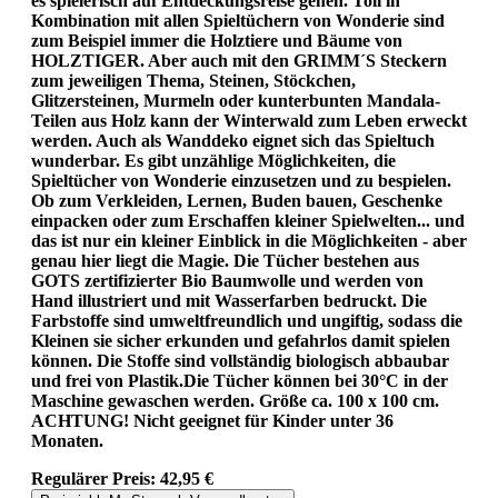
es spielerisch auf Entdeckungsreise gehen. Toll in
Kombination mit allen Spieltüchern von Wonderie sind
zum Beispiel immer die Holztiere und Bäume von
HOLZTIGER. Aber auch mit den GRIMM´S Steckern
zum jeweiligen Thema, Steinen, Stöckchen,
Glitzersteinen, Murmeln oder kunterbunten Mandala-
Teilen aus Holz kann der Winterwald zum Leben erweckt
werden. Auch als Wanddeko eignet sich das Spieltuch
wunderbar. Es gibt unzählige Möglichkeiten, die
Spieltücher von Wonderie einzusetzen und zu bespielen.
Ob zum Verkleiden, Lernen, Buden bauen, Geschenke
einpacken oder zum Erschaffen kleiner Spielwelten... und
das ist nur ein kleiner Einblick in die Möglichkeiten - aber
genau hier liegt die Magie. Die Tücher bestehen aus
GOTS zertifizierter Bio Baumwolle und werden von
Hand illustriert und mit Wasserfarben bedruckt. Die
Farbstoffe sind umweltfreundlich und ungiftig, sodass die
Kleinen sie sicher erkunden und gefahrlos damit spielen
können. Die Stoffe sind vollständig biologisch abbaubar
und frei von Plastik.Die Tücher können bei 30°C in der
Maschine gewaschen werden. Größe ca. 100 x 100 cm.
ACHTUNG! Nicht geeignet für Kinder unter 36
Monaten.
Regulärer Preis:
42,95 €