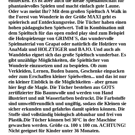
entdecken. Es ist aber auch die ideale Spiellandschaft für
phantasievolles Spielen und macht einfach gute Laune.
Oder was meint Ihr? Mit dem großen Spieltuch A Walk in
the Forest von Wonderie in der Größe MAXI geht es
spielerisch auf Entdeckungsreise. Die Tücher haben einen
hohen pädagogischen Spielwert. Toll in Kombination mit
dem Spieltuch für das open ended play sind zum Beispiel
die Holzspielzeuge von GRIMM´S, das wundervolle
Spielmaterial von Grapat oder natürlich die Holztiere von
AnaMalz und HOLZTIGER und BAJO. Und auch als
Wanddeko eignet sich das große Spieltuch wunderbar. Es
gibt unzählige Möglichkeiten, die Spieltücher von
Wonderie einzusetzen und zu bespielen. Ob zum
Verkleiden, Lernen, Buden bauen, Geschenke einpacken
oder zum Erschaffen kleiner Spielwelten... und das ist nur
ein kleiner Einblick in die Möglichkeiten - aber genau
hier liegt die Magie. Die Tücher bestehen aus GOTS
zertifizierter Bio Baumwolle und werden von Hand
illustriert und mit Wasserfarben bedruckt. Die Farbstoffe
sind umweltfreundlich und ungiftig, sodass die Kleinen sie
sicher erkunden und gefahrlos damit spielen können. Die
Stoffe sind vollständig biologisch abbaubar und frei von
Plastik.Die Tücher können bei 30°C in der Maschine
gewaschen werden. Größe ca. 100 x 100 cm. ACHTUNG!
Nicht geeignet für Kinder unter 36 Monaten.