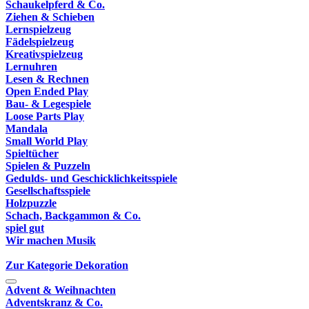
Schaukelpferd & Co.
Ziehen & Schieben
Lernspielzeug
Fädelspielzeug
Kreativspielzeug
Lernuhren
Lesen & Rechnen
Open Ended Play
Bau- & Legespiele
Loose Parts Play
Mandala
Small World Play
Spieltücher
Spielen & Puzzeln
Gedulds- und Geschicklichkeitsspiele
Gesellschaftsspiele
Holzpuzzle
Schach, Backgammon & Co.
spiel gut
Wir machen Musik
Zur Kategorie Dekoration
Advent & Weihnachten
Adventskranz & Co.