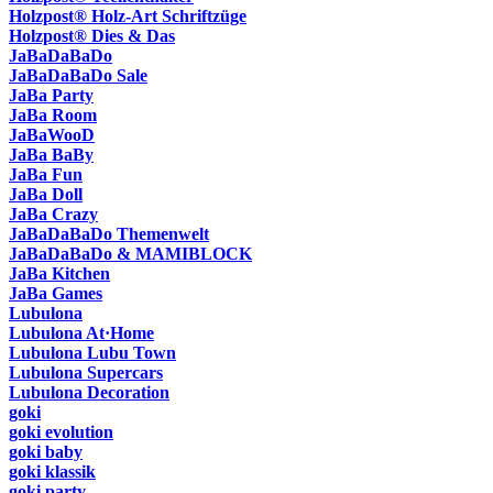
Holzpost® Holz-Art Schriftzüge
Holzpost® Dies & Das
JaBaDaBaDo
JaBaDaBaDo Sale
JaBa Party
JaBa Room
JaBaWooD
JaBa BaBy
JaBa Fun
JaBa Doll
JaBa Crazy
JaBaDaBaDo Themenwelt
JaBaDaBaDo & MAMIBLOCK
JaBa Kitchen
JaBa Games
Lubulona
Lubulona At·Home
Lubulona Lubu Town
Lubulona Supercars
Lubulona Decoration
goki
goki evolution
goki baby
goki klassik
goki party