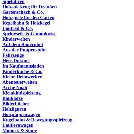
Spieluhren
Holzspielzeug für Draußen
Gartenschach & Co.
Holzspiele für den Garten
Kegelbahn & Holzkegel
Laufrad & Co.
Springseile & Gummitwist
Kinderwelten
Auf dem Bauernhof
Aus der Puppenstube
Fahrzeuge
Herr Doktor!
Im Kaufmannsladen
Kinderküche & Co.
Kleine Heimwerker
Abenteuerwelten
Arche Noah
Kleinkindspielzeug
Bauklötze
Bilderbücher
Holzfiguren
Holzpuppenwagen
Kugelbahn & Bewegungsspielzeug
Lauflernwagen
Motorik & Sinne