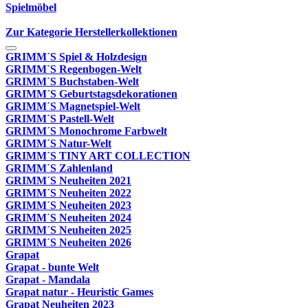
Spielmöbel
Zur Kategorie Herstellerkollektionen
GRIMM´S Spiel & Holzdesign
GRIMM`S Regenbogen-Welt
GRIMM´S Buchstaben-Welt
GRIMM´S Geburtstagsdekorationen
GRIMM´S Magnetspiel-Welt
GRIMM´S Pastell-Welt
GRIMM´S Monochrome Farbwelt
GRIMM´S Natur-Welt
GRIMM´S TINY ART COLLECTION
GRIMM´S Zahlenland
GRIMM´S Neuheiten 2021
GRIMM´S Neuheiten 2022
GRIMM´S Neuheiten 2023
GRIMM´S Neuheiten 2024
GRIMM´S Neuheiten 2025
GRIMM´S Neuheiten 2026
Grapat
Grapat - bunte Welt
Grapat - Mandala
Grapat natur - Heuristic Games
Grapat Neuheiten 2023