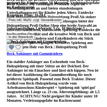
geeignet für Kinder unter 10 Monaten. Verletzungsgefahr
Ihrer Kinder. Die vielfältigen Produkte regen die
im Rachenraum!
Vorstellungskraft an und bieten stundenlangen
Unterhaltungswert für Kinder jeden Alters. Entdecke
Regulärer Preis:
16,10 €
Beck Holzspielzeug beim Holzspielzeug Profi Als stolzer
Preis inkl. MwSt. zzgl. Versandkosten
Wiederverkäufer von Beck Holzspielzeugen bietet der
Holzspielzeug Profi Online-Shop eine breite Auswahl an
Sofort verfügbar, Lieferzeit: * ca. 10 Werktage *
umweltfreundlichem, klassischem Spielzeug. Entdecke die
hochwertige Qualität und die kreative Welt von Beck und
In den Warenkorb
schenke Deinen Kindern und Enkelkindern ein Stück
nachhaltiges Spielvergnügen. Kreatives Spielzeug aus
nachhaltigem Holz von Beck | Holzspielzeug Profi
Beck Anhänger mit Gummirädern
Ein stabiler Anhänger aus Eschenholz von Beck-
Holzspielzeug mit einer Stütze an der Deichsel. Der
Anhänger ist ein Einachser und lässt sich kippen. Neu ist
bei dieser Ausführung die Gummibereifung für noch
größeren Spielspaß. Passend zum Beck Traktor. Dieser
Artikel von Beck-Holzspielzeug wurde vom
Arbeitsausschuss Kinderspiel + Spielzeug mit 'spiel gut'
ausgezeichnet. Länge ca. 23 cm. Altersempfehlung: ab 1,5
Jahre. ACHTUNG! Nicht geeignet für Kinder unter 10
Monaten. Verletzungsgefahr im Rachenraum!