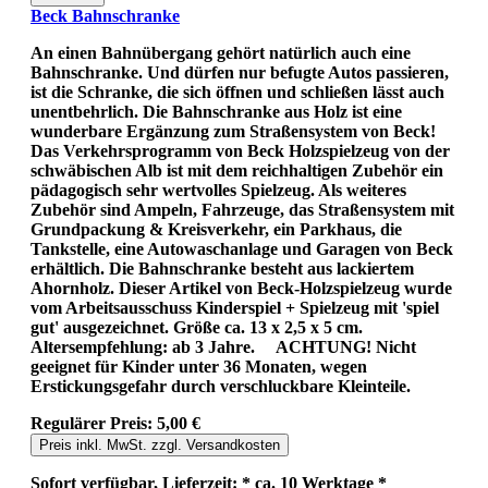
Beck Bahnschranke
An einen Bahnübergang gehört natürlich auch eine
Bahnschranke. Und dürfen nur befugte Autos passieren,
ist die Schranke, die sich öffnen und schließen lässt auch
unentbehrlich. Die Bahnschranke aus Holz ist eine
wunderbare Ergänzung zum Straßensystem von Beck!
Das Verkehrsprogramm von Beck Holzspielzeug von der
schwäbischen Alb ist mit dem reichhaltigen Zubehör ein
pädagogisch sehr wertvolles Spielzeug. Als weiteres
Zubehör sind Ampeln, Fahrzeuge, das Straßensystem mit
Grundpackung & Kreisverkehr, ein Parkhaus, die
Tankstelle, eine Autowaschanlage und Garagen von Beck
erhältlich. Die Bahnschranke besteht aus lackiertem
Ahornholz. Dieser Artikel von Beck-Holzspielzeug wurde
vom Arbeitsausschuss Kinderspiel + Spielzeug mit 'spiel
gut' ausgezeichnet. Größe ca. 13 x 2,5 x 5 cm.
Altersempfehlung: ab 3 Jahre. ACHTUNG! Nicht
geeignet für Kinder unter 36 Monaten, wegen
Erstickungsgefahr durch verschluckbare Kleinteile.
Regulärer Preis:
5,00 €
Preis inkl. MwSt. zzgl. Versandkosten
Sofort verfügbar, Lieferzeit: * ca. 10 Werktage *