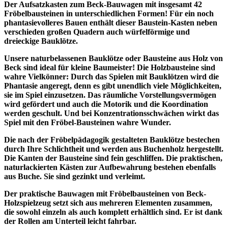
Der Aufsatzkasten zum Beck-Bauwagen mit insgesamt 42
Fröbelbausteinen in unterschiedlichen Formen! Für ein noch
phantasievolleres Bauen enthält dieser Baustein-Kasten neben
verschieden großen Quadern auch würfelförmige und
dreieckige Bauklötze.
Unsere naturbelassenen Bauklötze oder Bausteine aus Holz von
Beck sind ideal für kleine Baumeister! Die Holzbausteine sind
wahre Vielkönner: Durch das Spielen mit Bauklötzen wird die
Phantasie angeregt, denn es gibt unendlich viele Möglichkeiten,
sie im Spiel einzusetzen. Das räumliche Vorstellungsvermögen
wird gefördert und auch die Motorik und die Koordination
werden geschult. Und bei Konzentrationsschwächen wirkt das
Spiel mit den Fröbel-Bausteinen wahre Wunder.
Die nach der Fröbelpädagogik gestalteten Bauklötze bestechen
durch Ihre Schlichtheit und werden aus Buchenholz hergestellt.
Die Kanten der Bausteine sind fein geschliffen. Die praktischen,
naturlackierten Kästen zur Aufbewahrung bestehen ebenfalls
aus Buche. Sie sind gezinkt und verleimt.
Der praktische Bauwagen mit Fröbelbausteinen von Beck-
Holzspielzeug setzt sich aus mehreren Elementen zusammen,
die sowohl einzeln als auch komplett erhältlich sind. Er ist dank
der Rollen am Unterteil leicht fahrbar.