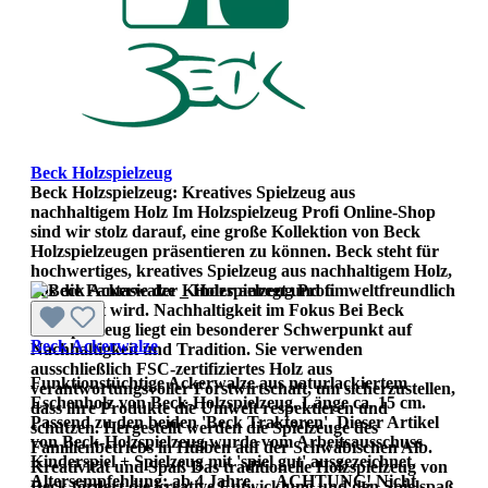
Beck Holzspielzeug
Beck Holzspielzeug: Kreatives Spielzeug aus
nachhaltigem Holz Im Holzspielzeug Profi Online-Shop
sind wir stolz darauf, eine große Kollektion von Beck
Holzspielzeugen präsentieren zu können. Beck steht für
hochwertiges, kreatives Spielzeug aus nachhaltigem Holz,
das die Fantasie der Kinder anregt und umweltfreundlich
hergestellt wird. Nachhaltigkeit im Fokus Bei Beck
Holzspielzeug liegt ein besonderer Schwerpunkt auf
Beck Ackerwalze
Nachhaltigkeit und Tradition. Sie verwenden
ausschließlich FSC-zertifiziertes Holz aus
Funktionstüchtige Ackerwalze aus naturlackiertem
verantwortungsvoller Forstwirtschaft, um sicherzustellen,
Eschenholz von Beck-Holzspielzeug. Länge ca. 15 cm.
dass ihre Produkte die Umwelt respektieren und
Passend zu den beiden 'Beck Traktoren'. Dieser Artikel
schützen. Hergestellt werden die Spielzeuge des
von Beck-Holzspielzeug wurde vom Arbeitsausschuss
Familienbetriebs in Hülben auf der Schwäbischen Alb.
Kinderspiel + Spielzeug mit 'spiel gut' ausgezeichnet.
Kreativität und Spaß Das traditionelle Holzspielzeug von
Altersempfehlung: ab 4 Jahre. ACHTUNG! Nicht
Beck fördert die kreative Entwicklung und den Spielspaß