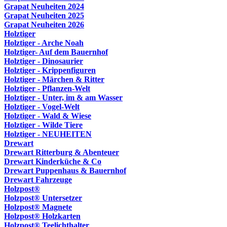
Grapat Neuheiten 2024
Grapat Neuheiten 2025
Grapat Neuheiten 2026
Holztiger
Holztiger - Arche Noah
Holztiger- Auf dem Bauernhof
Holztiger - Dinosaurier
Holztiger - Krippenfiguren
Holztiger - Märchen & Ritter
Holztiger - Pflanzen-Welt
Holztiger - Unter, im & am Wasser
Holztiger - Vogel-Welt
Holztiger - Wald & Wiese
Holztiger - Wilde Tiere
Holztiger - NEUHEITEN
Drewart
Drewart Ritterburg & Abenteuer
Drewart Kinderküche & Co
Drewart Puppenhaus & Bauernhof
Drewart Fahrzeuge
Holzpost®
Holzpost® Untersetzer
Holzpost® Magnete
Holzpost® Holzkarten
Holzpost® Teelichthalter