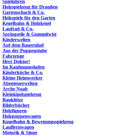
Spieluhren
Holzspielzeug für Draußen
Gartenschach & Co.
Holzspiele für den Garten
Kegelbahn & Holzkegel
Laufrad & Co.
Springseile & Gummitwist
Kinderwelten
Auf dem Bauernhof
Aus der Puppenstube
Fahrzeuge
Herr Doktor!
Im Kaufmannsladen
Kinderküche & Co.
Kleine Heimwerker
Abenteuerwelten
Arche Noah
Kleinkindspielzeug
Bauklötze
Bilderbücher
Holzfiguren
Holzpuppenwagen
Kugelbahn & Bewegungsspielzeug
Lauflernwagen
Motorik & Sinne