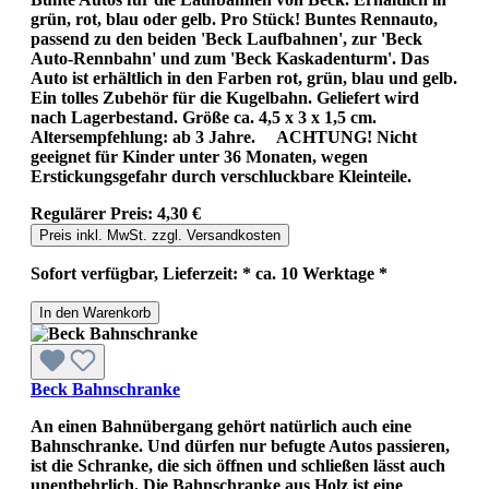
grün, rot, blau oder gelb. Pro Stück! Buntes Rennauto,
passend zu den beiden 'Beck Laufbahnen', zur 'Beck
Auto-Rennbahn' und zum 'Beck Kaskadenturm'. Das
Auto ist erhältlich in den Farben rot, grün, blau und gelb.
Ein tolles Zubehör für die Kugelbahn. Geliefert wird
nach Lagerbestand. Größe ca. 4,5 x 3 x 1,5 cm.
Altersempfehlung: ab 3 Jahre. ACHTUNG! Nicht
geeignet für Kinder unter 36 Monaten, wegen
Erstickungsgefahr durch verschluckbare Kleinteile.
Regulärer Preis:
4,30 €
Preis inkl. MwSt. zzgl. Versandkosten
Sofort verfügbar, Lieferzeit: * ca. 10 Werktage *
In den Warenkorb
Beck Bahnschranke
An einen Bahnübergang gehört natürlich auch eine
Bahnschranke. Und dürfen nur befugte Autos passieren,
ist die Schranke, die sich öffnen und schließen lässt auch
unentbehrlich. Die Bahnschranke aus Holz ist eine