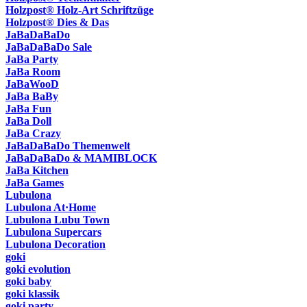
Holzpost® Holz-Art Schriftzüge
Holzpost® Dies & Das
JaBaDaBaDo
JaBaDaBaDo Sale
JaBa Party
JaBa Room
JaBaWooD
JaBa BaBy
JaBa Fun
JaBa Doll
JaBa Crazy
JaBaDaBaDo Themenwelt
JaBaDaBaDo & MAMIBLOCK
JaBa Kitchen
JaBa Games
Lubulona
Lubulona At·Home
Lubulona Lubu Town
Lubulona Supercars
Lubulona Decoration
goki
goki evolution
goki baby
goki klassik
goki party