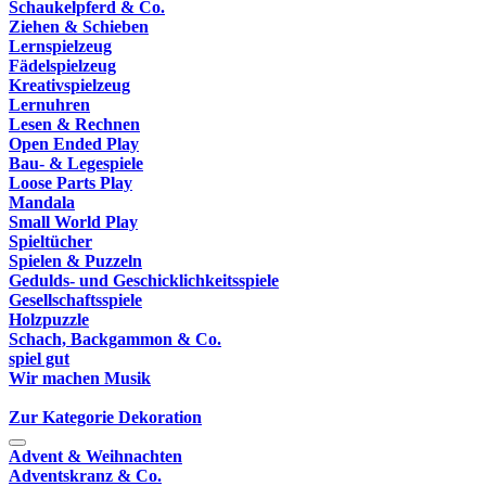
Schaukelpferd & Co.
Ziehen & Schieben
Lernspielzeug
Fädelspielzeug
Kreativspielzeug
Lernuhren
Lesen & Rechnen
Open Ended Play
Bau- & Legespiele
Loose Parts Play
Mandala
Small World Play
Spieltücher
Spielen & Puzzeln
Gedulds- und Geschicklichkeitsspiele
Gesellschaftsspiele
Holzpuzzle
Schach, Backgammon & Co.
spiel gut
Wir machen Musik
Zur Kategorie Dekoration
Advent & Weihnachten
Adventskranz & Co.