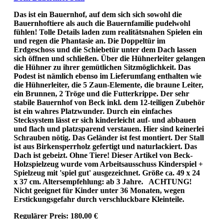
Das ist ein Bauernhof, auf dem sich sich sowohl die
Bauernhoftiere als auch die Bauernfamilie pudelwohl
fühlen! Tolle Details laden zum realitätsnahen Spielen ein
und regen die Phantasie an. Die Doppeltür im
Erdgeschoss und die Schiebetür unter dem Dach lassen
sich öffnen und schließen. Über die Hühnerleiter gelangen
die Hühner zu ihrer gemütlichen Sitzmöglichkeit. Das
Podest ist nämlich ebenso im Lieferumfang enthalten wie
die Hühnerleiter, die 5 Zaun-Elemente, die braune Leiter,
ein Brunnen, 2 Tröge und die Futterkrippe. Der sehr
stabile Bauernhof von Beck inkl. dem 12-teiligen Zubehör
ist ein wahres Platzwunder. Durch ein einfaches
Stecksystem lässt er sich kinderleicht auf- und abbauen
und flach und platzsparend verstauen. Hier sind keinerlei
Schrauben nötig. Das Geländer ist fest montiert. Der Stall
ist aus Birkensperrholz gefertigt und naturlackiert. Das
Dach ist gebeizt. Ohne Tiere! Dieser Artikel von Beck-
Holzspielzeug wurde vom Arbeitsausschuss Kinderspiel +
Spielzeug mit 'spiel gut' ausgezeichnet. Größe ca. 49 x 24
x 37 cm. Altersempfehlung: ab 3 Jahre. ACHTUNG!
Nicht geeignet für Kinder unter 36 Monaten, wegen
Erstickungsgefahr durch verschluckbare Kleinteile.
Regulärer Preis:
180,00 €