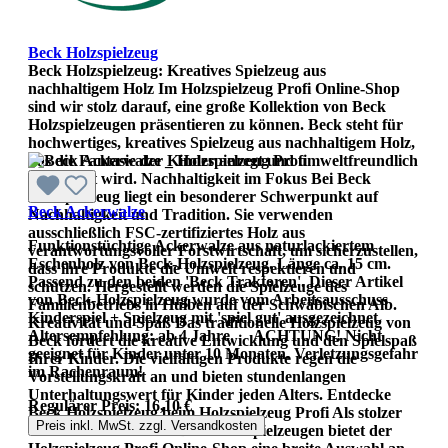
Beck Holzspielzeug
Beck Holzspielzeug: Kreatives Spielzeug aus
nachhaltigem Holz Im Holzspielzeug Profi Online-Shop
sind wir stolz darauf, eine große Kollektion von Beck
Holzspielzeugen präsentieren zu können. Beck steht für
hochwertiges, kreatives Spielzeug aus nachhaltigem Holz,
das die Fantasie der Kinder anregt und umweltfreundlich
hergestellt wird. Nachhaltigkeit im Fokus Bei Beck
Holzspielzeug liegt ein besonderer Schwerpunkt auf
Beck Ackerwalze
Nachhaltigkeit und Tradition. Sie verwenden
ausschließlich FSC-zertifiziertes Holz aus
Funktionstüchtige Ackerwalze aus naturlackiertem
verantwortungsvoller Forstwirtschaft, um sicherzustellen,
Eschenholz von Beck-Holzspielzeug. Länge ca. 15 cm.
dass ihre Produkte die Umwelt respektieren und
Passend zu den beiden 'Beck Traktoren'. Dieser Artikel
schützen. Hergestellt werden die Spielzeuge des
von Beck-Holzspielzeug wurde vom Arbeitsausschuss
Familienbetriebs in Hülben auf der Schwäbischen Alb.
Kinderspiel + Spielzeug mit 'spiel gut' ausgezeichnet.
Kreativität und Spaß Das traditionelle Holzspielzeug von
Altersempfehlung: ab 4 Jahre. ACHTUNG! Nicht
Beck fördert die kreative Entwicklung und den Spielspaß
geeignet für Kinder unter 10 Monaten. Verletzungsgefahr
Ihrer Kinder. Die vielfältigen Produkte regen die
im Rachenraum!
Vorstellungskraft an und bieten stundenlangen
Unterhaltungswert für Kinder jeden Alters. Entdecke
Regulärer Preis:
16,10 €
Beck Holzspielzeug beim Holzspielzeug Profi Als stolzer
Preis inkl. MwSt. zzgl. Versandkosten
Wiederverkäufer von Beck Holzspielzeugen bietet der