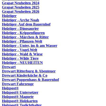
Grapat Neuheiten 2024
Grapat Neuheiten 2025
Grapat Neuheiten 2026
Holztiger
Holztiger - Arche Noah
Holztiger- Auf dem Bauernhof
Holztiger - Dinosaurier
Holztiger - Krippenfiguren
Holztiger - Märchen & Ritter
Holztiger - Pflanzen-Welt
Holztiger - Unter, im & am Wasser
Holztiger - Vogel-Welt
Holztiger - Wald & Wiese
Holztiger - Wilde Tiere
Holztiger - NEUHEITEN
Drewart
Drewart Ritterburg & Abenteuer
Drewart Kinderküche & Co
Drewart Puppenhaus & Bauernhof
Drewart Fahrzeuge
Holzpost®
Holzpost® Untersetzer
Holzpost® Magnete
Holzpost® Holzkarten
Holzpost® Teelichthalter