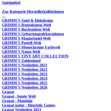
Spielmöbel
Zur Kategorie Herstellerkollektionen
GRIMM´S Spiel & Holzdesign
GRIMM`S Regenbogen-Welt
GRIMM´S Buchstaben-Welt
GRIMM´S Geburtstagsdekorationen
GRIMM´S Magnetspiel-Welt
GRIMM´S Pastell-Welt
GRIMM´S Monochrome Farbwelt
GRIMM´S Natur-Welt
GRIMM´S TINY ART COLLECTION
GRIMM´S Zahlenland
GRIMM´S Neuheiten 2021
GRIMM´S Neuheiten 2022
GRIMM´S Neuheiten 2023
GRIMM´S Neuheiten 2024
GRIMM´S Neuheiten 2025
GRIMM´S Neuheiten 2026
Grapat
Grapat - bunte Welt
Grapat - Mandala
Grapat natur - Heuristic Games
Grapat Neuheiten 2023