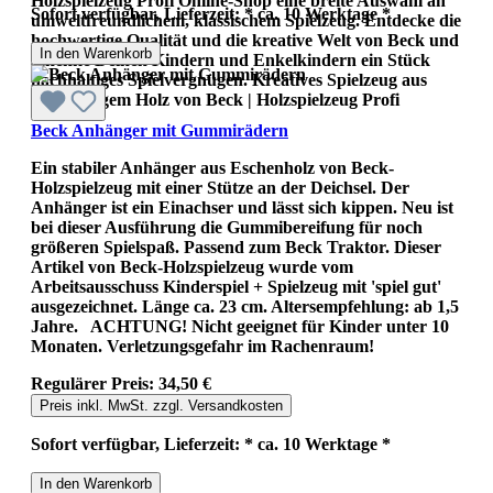
Holzspielzeug Profi Online-Shop eine breite Auswahl an
Sofort verfügbar, Lieferzeit: * ca. 10 Werktage *
umweltfreundlichem, klassischem Spielzeug. Entdecke die
hochwertige Qualität und die kreative Welt von Beck und
In den Warenkorb
schenke Deinen Kindern und Enkelkindern ein Stück
nachhaltiges Spielvergnügen. Kreatives Spielzeug aus
nachhaltigem Holz von Beck | Holzspielzeug Profi
Beck Anhänger mit Gummirädern
Ein stabiler Anhänger aus Eschenholz von Beck-
Holzspielzeug mit einer Stütze an der Deichsel. Der
Anhänger ist ein Einachser und lässt sich kippen. Neu ist
bei dieser Ausführung die Gummibereifung für noch
größeren Spielspaß. Passend zum Beck Traktor. Dieser
Artikel von Beck-Holzspielzeug wurde vom
Arbeitsausschuss Kinderspiel + Spielzeug mit 'spiel gut'
ausgezeichnet. Länge ca. 23 cm. Altersempfehlung: ab 1,5
Jahre. ACHTUNG! Nicht geeignet für Kinder unter 10
Monaten. Verletzungsgefahr im Rachenraum!
Regulärer Preis:
34,50 €
Preis inkl. MwSt. zzgl. Versandkosten
Sofort verfügbar, Lieferzeit: * ca. 10 Werktage *
In den Warenkorb