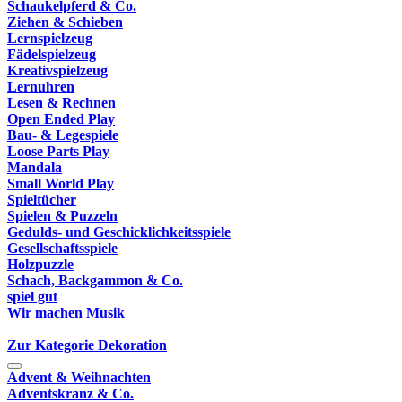
Schaukelpferd & Co.
Ziehen & Schieben
Lernspielzeug
Fädelspielzeug
Kreativspielzeug
Lernuhren
Lesen & Rechnen
Open Ended Play
Bau- & Legespiele
Loose Parts Play
Mandala
Small World Play
Spieltücher
Spielen & Puzzeln
Gedulds- und Geschicklichkeitsspiele
Gesellschaftsspiele
Holzpuzzle
Schach, Backgammon & Co.
spiel gut
Wir machen Musik
Zur Kategorie Dekoration
Advent & Weihnachten
Adventskranz & Co.