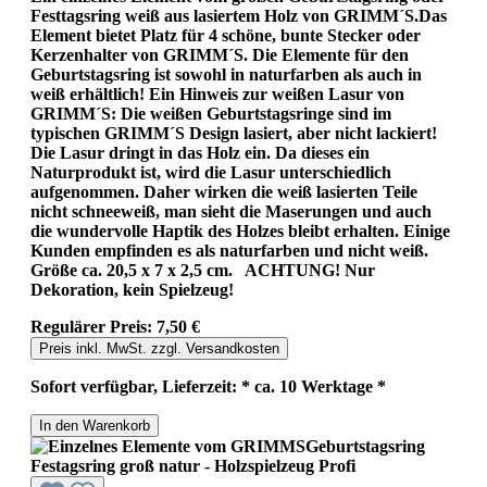
Festtagsring weiß aus lasiertem Holz von GRIMM´S.Das
Element bietet Platz für 4 schöne, bunte Stecker oder
Kerzenhalter von GRIMM´S. Die Elemente für den
Geburtstagsring ist sowohl in naturfarben als auch in
weiß erhältlich! Ein Hinweis zur weißen Lasur von
GRIMM´S: Die weißen Geburtstagsringe sind im
typischen GRIMM´S Design lasiert, aber nicht lackiert!
Die Lasur dringt in das Holz ein. Da dieses ein
Naturprodukt ist, wird die Lasur unterschiedlich
aufgenommen. Daher wirken die weiß lasierten Teile
nicht schneeweiß, man sieht die Maserungen und auch
die wundervolle Haptik des Holzes bleibt erhalten. Einige
Kunden empfinden es als naturfarben und nicht weiß.
Größe ca. 20,5 x 7 x 2,5 cm. ACHTUNG! Nur
Dekoration, kein Spielzeug!
Regulärer Preis:
7,50 €
Preis inkl. MwSt. zzgl. Versandkosten
Sofort verfügbar, Lieferzeit: * ca. 10 Werktage *
In den Warenkorb