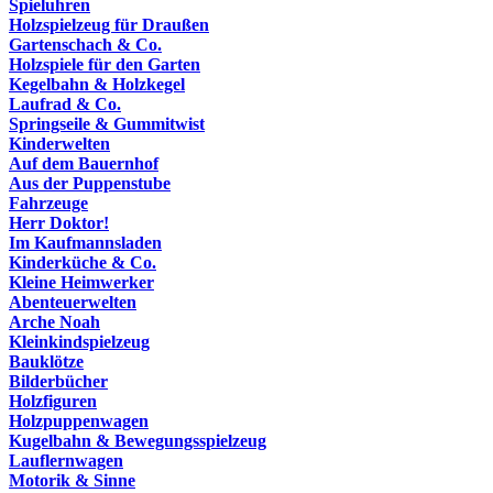
Spieluhren
Holzspielzeug für Draußen
Gartenschach & Co.
Holzspiele für den Garten
Kegelbahn & Holzkegel
Laufrad & Co.
Springseile & Gummitwist
Kinderwelten
Auf dem Bauernhof
Aus der Puppenstube
Fahrzeuge
Herr Doktor!
Im Kaufmannsladen
Kinderküche & Co.
Kleine Heimwerker
Abenteuerwelten
Arche Noah
Kleinkindspielzeug
Bauklötze
Bilderbücher
Holzfiguren
Holzpuppenwagen
Kugelbahn & Bewegungsspielzeug
Lauflernwagen
Motorik & Sinne