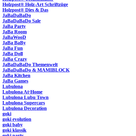
Holzpost® Holz-Art Schriftzüge
Holzpost® Dies & Das
JaBaDaBaDo
JaBaDaBaDo Sale
JaBa Party
JaBa Room
JaBaWooD
JaBa BaBy
JaBa Fun
JaBa Doll
JaBa Crazy
JaBaDaBaDo Themenwelt
JaBaDaBaDo & MAMIBLOCK
JaBa Kitchen
JaBa Games
Lubulona
Lubulona At·Home
Lubulona Lubu Town
Lubulona Supercars
Lubulona Decoration
goki
goki evolution
goki baby
goki klassik
goki party