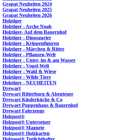
Grapat Neuheiten 2024
Grapat Neuheiten 2025
Grapat Neuheiten 2026
Holztiger
Holztiger - Arche Noah
Holztiger- Auf dem Bauernhof
Holztiger - Dinosaurier
Holztiger - Krippenfiguren
Holztiger - Märchen & Ritter
Holztiger - Pflanzen-Welt
Holztiger - Unter, im & am Wasser
Holztiger - Vogel-Welt
Holztiger - Wald & Wiese
Holztiger - Wilde Tiere
Holztiger - NEUHEITEN
Drewart
Drewart Ritterburg & Abenteuer
Drewart Kinderküche & Co
Drewart Puppenhaus & Bauernhof
Drewart Fahrzeuge
Holzpost®
Holzpost® Untersetzer
Holzpost® Magnete
Holzpost® Holzkarten
Holzpost® Teelichthalter