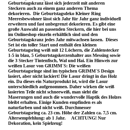
Geburtstagskranz lässt sich jederzeit mit anderen
Steckern auch zu einem ganz anderen Thema
dekorieren. Die Geburtstagsdeko Kleiner Ring
Meeresbewohner lässt sich Jahr für Jahr ganz individuell
erweitern und fast unbegrenzt dekorieren. Es gibt eine
große Auswahl an passenden Steckern, die hier bei uns
im Onlineshop einzeln erhältlich sind und den
Geburtstagskranz jedes Jahr mitwachsen lassen. Dieses
Set ist ein toller Start und enthält den kleinen
Geburtstagsring weiß mit 12 Löchern, die Zahlenstecker
1-5 in blau, 5 Geburtstagskerzenhalter aus Messing sowie
die 3 Stecker Tintenfisch, Wal und Hai. Ein Hinweis zur
weißen Lasur von GRIMM´S: Die weißen
Geburtstagsringe sind im typischen GRIMM´S Design
lasiert, aber nicht lackiert! Die Lasur dringt in das Holz
ein. Da dieses ein Naturprodukt ist, wird die Lasur
unterschiedlich aufgenommen. Daher wirken die weiß
lasierten Teile nicht schneeweiß, man sieht die
Maserungen und auch die wundervolle Haptik des Holzes
bleibt erhalten. Einige Kunden empfinden es als
naturfarben und nicht weiß. Durchmesser
Geburtstagsring ca. 23 cm. Höhe der Zahlen ca. 7,5 cm.
Altersempfehlung: ab 1 Jahr. ACHTUNG! Nur
Dekoration, kein Spielzeug!