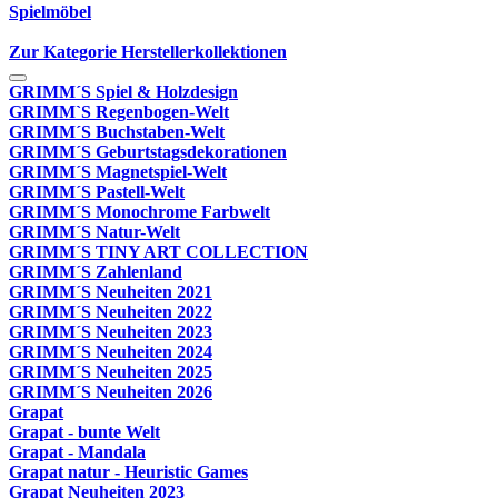
Spielmöbel
Zur Kategorie Herstellerkollektionen
GRIMM´S Spiel & Holzdesign
GRIMM`S Regenbogen-Welt
GRIMM´S Buchstaben-Welt
GRIMM´S Geburtstagsdekorationen
GRIMM´S Magnetspiel-Welt
GRIMM´S Pastell-Welt
GRIMM´S Monochrome Farbwelt
GRIMM´S Natur-Welt
GRIMM´S TINY ART COLLECTION
GRIMM´S Zahlenland
GRIMM´S Neuheiten 2021
GRIMM´S Neuheiten 2022
GRIMM´S Neuheiten 2023
GRIMM´S Neuheiten 2024
GRIMM´S Neuheiten 2025
GRIMM´S Neuheiten 2026
Grapat
Grapat - bunte Welt
Grapat - Mandala
Grapat natur - Heuristic Games
Grapat Neuheiten 2023