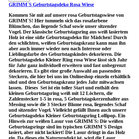
GRIMM´S Geburtstagsdeko Rosa Wiese
Kommen Sie mit auf unsere rosa Geburtstagswiese von
GRIMM´S! Hier tummeln sich das rosafarbene
Blümchen, das liegende Schaf sowie unser sitzender
Vogel. Der klassische Geburtstagsring aus weiß lasiertem
Holz ist eine süße Geburtstagsdeko für Mädchen! Durch
den schlichten, weißen Geburtstagskranz kann man ihn
aber auch immer wieder neu nach Interesse oder
Lieblingsfarbe des Geburtstagskindes dekorieren. Die
Geburtstagsdeko Kleiner Ring rosa Wiese lässt sich Jahr
für Jahr ganz individuell erweitern und fast unbegrenzt
dekorieren. Es gibt eine große Auswahl an passenden
Steckern, die hier bei uns im Onlineshop einzeln erhältlich
sind und den Geburtstagskranz jedes Jahr mitwachsen
lassen. Dieses Set ist ein toller Start und enthält den
kleinen Geburtstagsring weiß mit 12 Löchern, die
Zahlenstecker 1-5 in rosa, 5 Geburtstagskerzenhalter aus
Messing sowie die 3 Stecker Blume rosa, liegendes Schaf
und sitzender Vogel. Vielleicht gefällt Ihnen auch unsere
Geburtstagsdeko Kleiner Geburtstagsring Lollipop. Ein
Hinweis zur weißen Lasur von GRIMM´S: Die weißen
Geburtstagsringe sind im typischen GRIMM´S Design
lasiert, aber nicht lackiert! Die Lasur dringt in das Holz
ein. Da dieses ein Naturprodukt ist, wird die Lasur