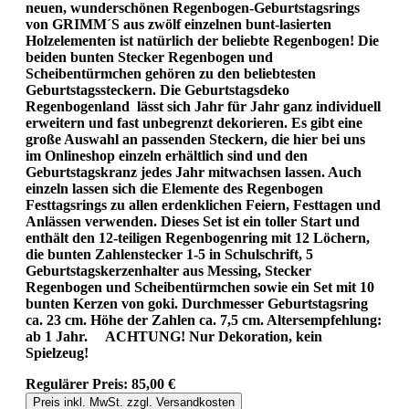
neuen, wunderschönen Regenbogen-Geburtstagsrings
von GRIMM´S aus zwölf einzelnen bunt-lasierten
Holzelementen ist natürlich der beliebte Regenbogen! Die
beiden bunten Stecker Regenbogen und
Scheibentürmchen gehören zu den beliebtesten
Geburtstagssteckern. Die Geburtstagsdeko
Regenbogenland lässt sich Jahr für Jahr ganz individuell
erweitern und fast unbegrenzt dekorieren. Es gibt eine
große Auswahl an passenden Steckern, die hier bei uns
im Onlineshop einzeln erhältlich sind und den
Geburtstagskranz jedes Jahr mitwachsen lassen. Auch
einzeln lassen sich die Elemente des Regenbogen
Festtagsrings zu allen erdenklichen Feiern, Festtagen und
Anlässen verwenden. Dieses Set ist ein toller Start und
enthält den 12-teiligen Regenbogenring mit 12 Löchern,
die bunten Zahlenstecker 1-5 in Schulschrift, 5
Geburtstagskerzenhalter aus Messing, Stecker
Regenbogen und Scheibentürmchen sowie ein Set mit 10
bunten Kerzen von goki. Durchmesser Geburtstagsring
ca. 23 cm. Höhe der Zahlen ca. 7,5 cm. Altersempfehlung:
ab 1 Jahr. ACHTUNG! Nur Dekoration, kein
Spielzeug!
Regulärer Preis:
85,00 €
Preis inkl. MwSt. zzgl. Versandkosten