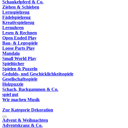
Schaukelpferd & Co.
Ziehen & Schieben
Lernspielzeug
Fädelspielzeug
Kreativspielzeug
Lernuhren
Lesen & Rechnen
Open Ended Play
Bau- & Legespiele
Loose Parts Play
Mandala
Small World Play
Spieltücher
Spielen & Puzzeln
Gedulds- und Geschicklichkeitsspiele
Gesellschaftsspiele
Holzpuzzle
Schach, Backgammon & Co.
spiel gut
Wir machen Musik
Zur Kategorie Dekoration
Advent & Weihnachten
Adventskranz & Co.