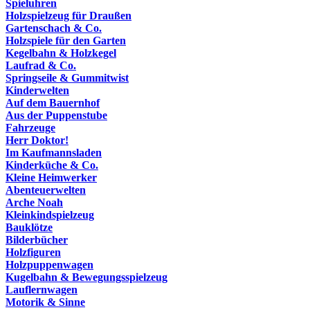
Spieluhren
Holzspielzeug für Draußen
Gartenschach & Co.
Holzspiele für den Garten
Kegelbahn & Holzkegel
Laufrad & Co.
Springseile & Gummitwist
Kinderwelten
Auf dem Bauernhof
Aus der Puppenstube
Fahrzeuge
Herr Doktor!
Im Kaufmannsladen
Kinderküche & Co.
Kleine Heimwerker
Abenteuerwelten
Arche Noah
Kleinkindspielzeug
Bauklötze
Bilderbücher
Holzfiguren
Holzpuppenwagen
Kugelbahn & Bewegungsspielzeug
Lauflernwagen
Motorik & Sinne