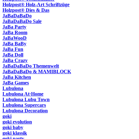
Holzpost® Holz-Art Schriftzüge
Holzpost® Dies & Das
JaBaDaBaDo
JaBaDaBaDo Sale
JaBa Party
JaBa Room
JaBaWooD
JaBa BaBy
JaBa Fun
JaBa Doll
JaBa Crazy
JaBaDaBaDo Themenwelt
JaBaDaBaDo & MAMIBLOCK
JaBa Kitchen
JaBa Games
Lubulona
Lubulona At·Home
Lubulona Lubu Town
Lubulona Supercars
Lubulona Decoration
goki
goki evolution
goki baby
goki klassik
goki party