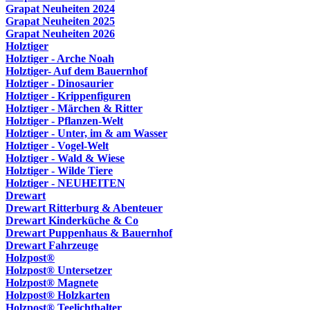
Grapat Neuheiten 2024
Grapat Neuheiten 2025
Grapat Neuheiten 2026
Holztiger
Holztiger - Arche Noah
Holztiger- Auf dem Bauernhof
Holztiger - Dinosaurier
Holztiger - Krippenfiguren
Holztiger - Märchen & Ritter
Holztiger - Pflanzen-Welt
Holztiger - Unter, im & am Wasser
Holztiger - Vogel-Welt
Holztiger - Wald & Wiese
Holztiger - Wilde Tiere
Holztiger - NEUHEITEN
Drewart
Drewart Ritterburg & Abenteuer
Drewart Kinderküche & Co
Drewart Puppenhaus & Bauernhof
Drewart Fahrzeuge
Holzpost®
Holzpost® Untersetzer
Holzpost® Magnete
Holzpost® Holzkarten
Holzpost® Teelichthalter