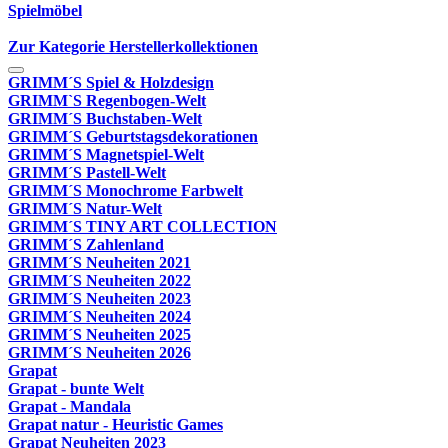
Spielmöbel
Zur Kategorie Herstellerkollektionen
GRIMM´S Spiel & Holzdesign
GRIMM`S Regenbogen-Welt
GRIMM´S Buchstaben-Welt
GRIMM´S Geburtstagsdekorationen
GRIMM´S Magnetspiel-Welt
GRIMM´S Pastell-Welt
GRIMM´S Monochrome Farbwelt
GRIMM´S Natur-Welt
GRIMM´S TINY ART COLLECTION
GRIMM´S Zahlenland
GRIMM´S Neuheiten 2021
GRIMM´S Neuheiten 2022
GRIMM´S Neuheiten 2023
GRIMM´S Neuheiten 2024
GRIMM´S Neuheiten 2025
GRIMM´S Neuheiten 2026
Grapat
Grapat - bunte Welt
Grapat - Mandala
Grapat natur - Heuristic Games
Grapat Neuheiten 2023