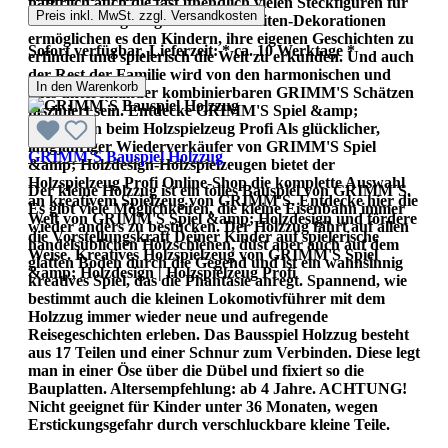
natürlich auch die fast unendlich vielen Steckfiguren für
Preis inkl. MwSt. zzgl. Versandkosten
die Geburtstagsringe und Jahreszeiten-Dekorationen
ermöglichen es den Kindern, ihre eigenen Geschichten zu
Sofort verfügbar, Lieferzeit: * ca. 10 Werktage *
erfinden und spielerisch die Welt zu erkunden. Und auch
der Rest der Familie wird von den harmonischen und
In den Warenkorb
alles untereinander kombinierbaren GRIMM'S Schätzen
fasziniert sein. Entdecke GRIMM'S Spiel &amp;
Holzdesign beim Holzspielzeug Profi Als glücklicher,
langjähriger Wiederverkäufer von GRIMM'S Spiel
GRIMM`S Bauspiel Holzzug
&amp; Holzdesign-Holzspielzeugen bietet der
Holzspielzeug Profi Online-Shop die komplette Auswahl
Der kleine Holzzug ist ein tolles Bauspiel von GRIMM´S.
an kreativem Spielzeug von GRIMM'S. Entdecke hier die
Es gibt viele Möglichkeiten, die kleine Eisenbahn immer
Welt von GRIMM'S Spiel &amp; Holzdesign und fördere
wieder anders zu bestücken. Der Holzzug fährt auf allen
die Vorstellungskraft Deiner Kinder auf spielerische
handelsüblichen Holzschienen, düst aber auch auf dem
Weise. Kreatives Holzspielzeug von GRIMM'S Spiel
glatten Boden durch die Gegend und ist ein wahnsinnig
&amp; Holzdesign | Holzspielzeug Profi
kreatives Spiel, das die Phantasie anregt. Spannend, wie
bestimmt auch die kleinen Lokomotivführer mit dem
Holzzug immer wieder neue und aufregende
Reisegeschichten erleben. Das Bausspiel Holzzug besteht
aus 17 Teilen und einer Schnur zum Verbinden. Diese legt
man in einer Öse über die Dübel und fixiert so die
Bauplatten. Altersempfehlung: ab 4 Jahre. ACHTUNG!
Nicht geeignet für Kinder unter 36 Monaten, wegen
Erstickungsgefahr durch verschluckbare kleine Teile.