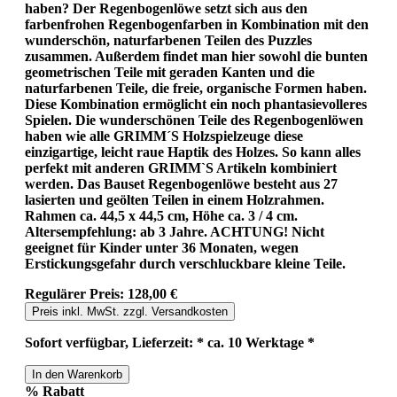
haben? Der Regenbogenlöwe setzt sich aus den
farbenfrohen Regenbogenfarben in Kombination mit den
wunderschön, naturfarbenen Teilen des Puzzles
zusammen. Außerdem findet man hier sowohl die bunten
geometrischen Teile mit geraden Kanten und die
naturfarbenen Teile, die freie, organische Formen haben.
Diese Kombination ermöglicht ein noch phantasievolleres
Spielen. Die wunderschönen Teile des Regenbogenlöwen
haben wie alle GRIMM´S Holzspielzeuge diese
einzigartige, leicht raue Haptik des Holzes. So kann alles
perfekt mit anderen GRIMM`S Artikeln kombiniert
werden. Das Bauset Regenbogenlöwe besteht aus 27
lasierten und geölten Teilen in einem Holzrahmen.
Rahmen ca. 44,5 x 44,5 cm, Höhe ca. 3 / 4 cm.
Altersempfehlung: ab 3 Jahre. ACHTUNG! Nicht
geeignet für Kinder unter 36 Monaten, wegen
Erstickungsgefahr durch verschluckbare kleine Teile.
Regulärer Preis:
128,00 €
Preis inkl. MwSt. zzgl. Versandkosten
Sofort verfügbar, Lieferzeit: * ca. 10 Werktage *
In den Warenkorb
%
Rabatt