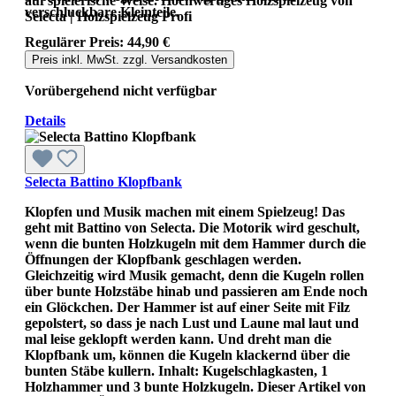
auf spielerische Weise. Hochwertiges Holzspielzeug von
verschluckbare Kleinteile.
Selecta | Holzspielzeug Profi
Regulärer Preis:
44,90 €
Preis inkl. MwSt. zzgl. Versandkosten
Vorübergehend nicht verfügbar
Details
Selecta Battino Klopfbank
Klopfen und Musik machen mit einem Spielzeug! Das
geht mit Battino von Selecta. Die Motorik wird geschult,
wenn die bunten Holzkugeln mit dem Hammer durch die
Öffnungen der Klopfbank geschlagen werden.
Gleichzeitig wird Musik gemacht, denn die Kugeln rollen
über bunte Holzstäbe hinab und passieren am Ende noch
ein Glöckchen. Der Hammer ist auf einer Seite mit Filz
gepolstert, so dass je nach Lust und Laune mal laut und
mal leise geklopft werden kann. Und dreht man die
Klopfbank um, können die Kugeln klackernd über die
bunten Stäbe kullern. Inhalt: Kugelschlagkasten, 1
Holzhammer und 3 bunte Holzkugeln. Dieser Artikel von