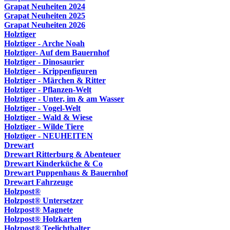
Grapat Neuheiten 2024
Grapat Neuheiten 2025
Grapat Neuheiten 2026
Holztiger
Holztiger - Arche Noah
Holztiger- Auf dem Bauernhof
Holztiger - Dinosaurier
Holztiger - Krippenfiguren
Holztiger - Märchen & Ritter
Holztiger - Pflanzen-Welt
Holztiger - Unter, im & am Wasser
Holztiger - Vogel-Welt
Holztiger - Wald & Wiese
Holztiger - Wilde Tiere
Holztiger - NEUHEITEN
Drewart
Drewart Ritterburg & Abenteuer
Drewart Kinderküche & Co
Drewart Puppenhaus & Bauernhof
Drewart Fahrzeuge
Holzpost®
Holzpost® Untersetzer
Holzpost® Magnete
Holzpost® Holzkarten
Holzpost® Teelichthalter