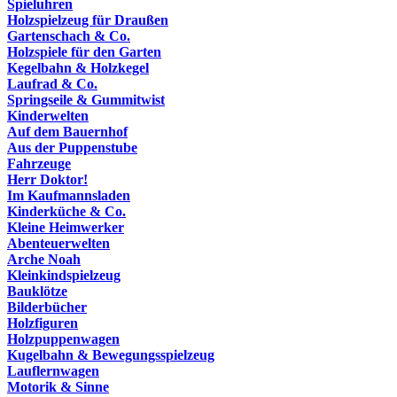
Spieluhren
Holzspielzeug für Draußen
Gartenschach & Co.
Holzspiele für den Garten
Kegelbahn & Holzkegel
Laufrad & Co.
Springseile & Gummitwist
Kinderwelten
Auf dem Bauernhof
Aus der Puppenstube
Fahrzeuge
Herr Doktor!
Im Kaufmannsladen
Kinderküche & Co.
Kleine Heimwerker
Abenteuerwelten
Arche Noah
Kleinkindspielzeug
Bauklötze
Bilderbücher
Holzfiguren
Holzpuppenwagen
Kugelbahn & Bewegungsspielzeug
Lauflernwagen
Motorik & Sinne