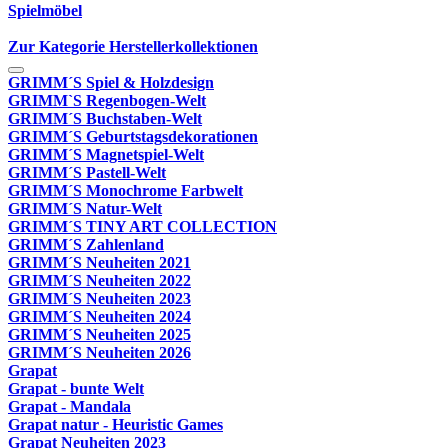
Spielmöbel
Zur Kategorie Herstellerkollektionen
GRIMM´S Spiel & Holzdesign
GRIMM`S Regenbogen-Welt
GRIMM´S Buchstaben-Welt
GRIMM´S Geburtstagsdekorationen
GRIMM´S Magnetspiel-Welt
GRIMM´S Pastell-Welt
GRIMM´S Monochrome Farbwelt
GRIMM´S Natur-Welt
GRIMM´S TINY ART COLLECTION
GRIMM´S Zahlenland
GRIMM´S Neuheiten 2021
GRIMM´S Neuheiten 2022
GRIMM´S Neuheiten 2023
GRIMM´S Neuheiten 2024
GRIMM´S Neuheiten 2025
GRIMM´S Neuheiten 2026
Grapat
Grapat - bunte Welt
Grapat - Mandala
Grapat natur - Heuristic Games
Grapat Neuheiten 2023