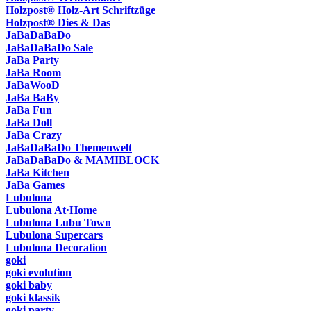
Holzpost® Holz-Art Schriftzüge
Holzpost® Dies & Das
JaBaDaBaDo
JaBaDaBaDo Sale
JaBa Party
JaBa Room
JaBaWooD
JaBa BaBy
JaBa Fun
JaBa Doll
JaBa Crazy
JaBaDaBaDo Themenwelt
JaBaDaBaDo & MAMIBLOCK
JaBa Kitchen
JaBa Games
Lubulona
Lubulona At·Home
Lubulona Lubu Town
Lubulona Supercars
Lubulona Decoration
goki
goki evolution
goki baby
goki klassik
goki party