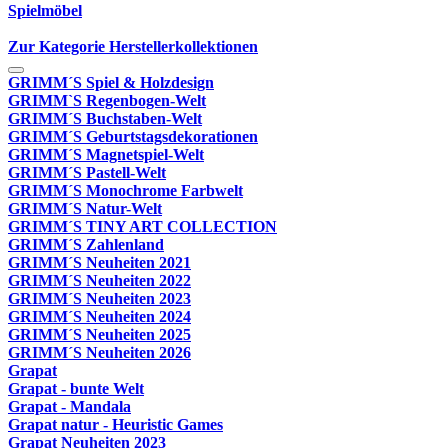
Spielmöbel
Zur Kategorie Herstellerkollektionen
GRIMM´S Spiel & Holzdesign
GRIMM`S Regenbogen-Welt
GRIMM´S Buchstaben-Welt
GRIMM´S Geburtstagsdekorationen
GRIMM´S Magnetspiel-Welt
GRIMM´S Pastell-Welt
GRIMM´S Monochrome Farbwelt
GRIMM´S Natur-Welt
GRIMM´S TINY ART COLLECTION
GRIMM´S Zahlenland
GRIMM´S Neuheiten 2021
GRIMM´S Neuheiten 2022
GRIMM´S Neuheiten 2023
GRIMM´S Neuheiten 2024
GRIMM´S Neuheiten 2025
GRIMM´S Neuheiten 2026
Grapat
Grapat - bunte Welt
Grapat - Mandala
Grapat natur - Heuristic Games
Grapat Neuheiten 2023