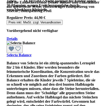
Jahre. ACHTUNG! Nicht geeignet für Kinder unter
und die Entdeckerfreude Deiner Kinder und Enkelkinder
36 Monaten, wegen Erstickungsgefahr durch
auf spielerische Weise. Hochwertiges Holzspielzeug von
verschluckbare Kleinteile.
Selecta | Holzspielzeug Profi
Regulärer Preis:
44,90 €
Preis inkl. MwSt. zzgl. Versandkosten
Vorübergehend nicht verfügbar
Details
Selecta Balance
Balance von Selecta ist ein zittrig-spannendes Lernspiel
für 2 bis 4 Kinder. Hier werden besonders die
feinmotorische Koordination, die Konzentration sowie das
Erkennen und Zuordnen der Farben gefördert. Bei
Balance erhalten die Kinder jeweils 7 Spielsteine, die sie
so schnell wie möglich auf den drei bunten Halbkugeln
unterbringen müssen, ohne dass die Steine herunterfallen.
Denn dann muss der 'Schuldige' alle gepurzelten Steine
aufnehmen. Auf welche Halbkugel das nächste Steinchen
gelegt wird, entscheidet der Farbwürfel. Gewonnen hat
derjenige, der alle seine Spielsteine zuerst auf den