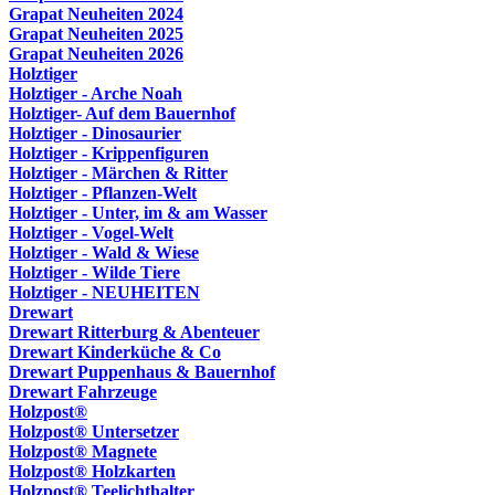
Grapat Neuheiten 2024
Grapat Neuheiten 2025
Grapat Neuheiten 2026
Holztiger
Holztiger - Arche Noah
Holztiger- Auf dem Bauernhof
Holztiger - Dinosaurier
Holztiger - Krippenfiguren
Holztiger - Märchen & Ritter
Holztiger - Pflanzen-Welt
Holztiger - Unter, im & am Wasser
Holztiger - Vogel-Welt
Holztiger - Wald & Wiese
Holztiger - Wilde Tiere
Holztiger - NEUHEITEN
Drewart
Drewart Ritterburg & Abenteuer
Drewart Kinderküche & Co
Drewart Puppenhaus & Bauernhof
Drewart Fahrzeuge
Holzpost®
Holzpost® Untersetzer
Holzpost® Magnete
Holzpost® Holzkarten
Holzpost® Teelichthalter