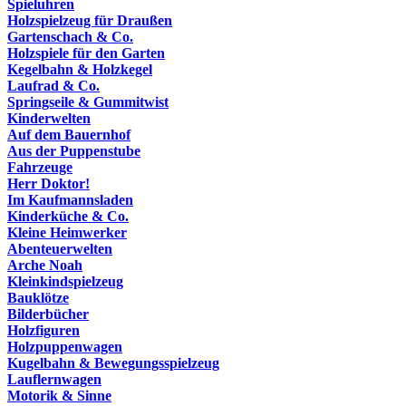
Spieluhren
Holzspielzeug für Draußen
Gartenschach & Co.
Holzspiele für den Garten
Kegelbahn & Holzkegel
Laufrad & Co.
Springseile & Gummitwist
Kinderwelten
Auf dem Bauernhof
Aus der Puppenstube
Fahrzeuge
Herr Doktor!
Im Kaufmannsladen
Kinderküche & Co.
Kleine Heimwerker
Abenteuerwelten
Arche Noah
Kleinkindspielzeug
Bauklötze
Bilderbücher
Holzfiguren
Holzpuppenwagen
Kugelbahn & Bewegungsspielzeug
Lauflernwagen
Motorik & Sinne