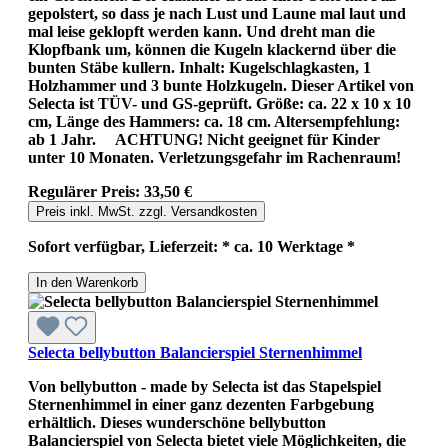
gepolstert, so dass je nach Lust und Laune mal laut und
mal leise geklopft werden kann. Und dreht man die
Klopfbank um, können die Kugeln klackernd über die
bunten Stäbe kullern. Inhalt: Kugelschlagkasten, 1
Holzhammer und 3 bunte Holzkugeln. Dieser Artikel von
Selecta ist TÜV- und GS-geprüft. Größe: ca. 22 x 10 x 10
cm, Länge des Hammers: ca. 18 cm. Altersempfehlung:
ab 1 Jahr. ACHTUNG! Nicht geeignet für Kinder
unter 10 Monaten. Verletzungsgefahr im Rachenraum!
Regulärer Preis:
33,50 €
Preis inkl. MwSt. zzgl. Versandkosten
Sofort verfügbar, Lieferzeit: * ca. 10 Werktage *
In den Warenkorb
Selecta bellybutton Balancierspiel Sternenhimmel
Von bellybutton - made by Selecta ist das Stapelspiel
Sternenhimmel in einer ganz dezenten Farbgebung
erhältlich. Dieses wunderschöne bellybutton
Balancierspiel von Selecta bietet viele Möglichkeiten, die