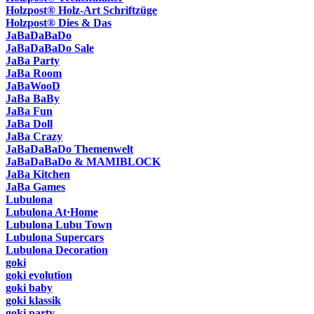
Holzpost® Holz-Art Schriftzüge
Holzpost® Dies & Das
JaBaDaBaDo
JaBaDaBaDo Sale
JaBa Party
JaBa Room
JaBaWooD
JaBa BaBy
JaBa Fun
JaBa Doll
JaBa Crazy
JaBaDaBaDo Themenwelt
JaBaDaBaDo & MAMIBLOCK
JaBa Kitchen
JaBa Games
Lubulona
Lubulona At·Home
Lubulona Lubu Town
Lubulona Supercars
Lubulona Decoration
goki
goki evolution
goki baby
goki klassik
goki party