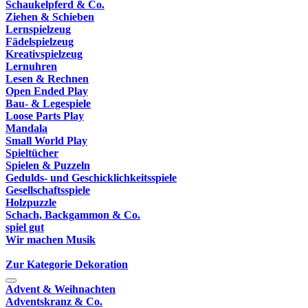
Schaukelpferd & Co.
Ziehen & Schieben
Lernspielzeug
Fädelspielzeug
Kreativspielzeug
Lernuhren
Lesen & Rechnen
Open Ended Play
Bau- & Legespiele
Loose Parts Play
Mandala
Small World Play
Spieltücher
Spielen & Puzzeln
Gedulds- und Geschicklichkeitsspiele
Gesellschaftsspiele
Holzpuzzle
Schach, Backgammon & Co.
spiel gut
Wir machen Musik
Zur Kategorie Dekoration
Advent & Weihnachten
Adventskranz & Co.