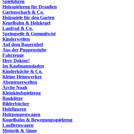
Spieluhren
Holzspielzeug für Draußen
Gartenschach & Co.
Holzspiele für den Garten
Kegelbahn & Holzkegel
Laufrad & Co.
Springseile & Gummitwist
Kinderwelten
Auf dem Bauernhof
Aus der Puppenstube
Fahrzeuge
Herr Doktor!
Im Kaufmannsladen
Kinderküche & Co.
Kleine Heimwerker
Abenteuerwelten
Arche Noah
Kleinkindspielzeug
Bauklötze
Bilderbücher
Holzfiguren
Holzpuppenwagen
Kugelbahn & Bewegungsspielzeug
Lauflernwagen
Motorik & Sinne