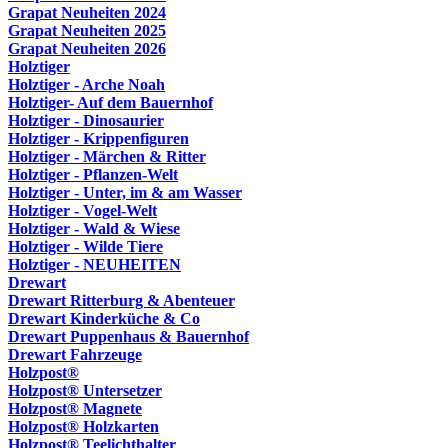
Grapat Neuheiten 2024
Grapat Neuheiten 2025
Grapat Neuheiten 2026
Holztiger
Holztiger - Arche Noah
Holztiger- Auf dem Bauernhof
Holztiger - Dinosaurier
Holztiger - Krippenfiguren
Holztiger - Märchen & Ritter
Holztiger - Pflanzen-Welt
Holztiger - Unter, im & am Wasser
Holztiger - Vogel-Welt
Holztiger - Wald & Wiese
Holztiger - Wilde Tiere
Holztiger - NEUHEITEN
Drewart
Drewart Ritterburg & Abenteuer
Drewart Kinderküche & Co
Drewart Puppenhaus & Bauernhof
Drewart Fahrzeuge
Holzpost®
Holzpost® Untersetzer
Holzpost® Magnete
Holzpost® Holzkarten
Holzpost® Teelichthalter