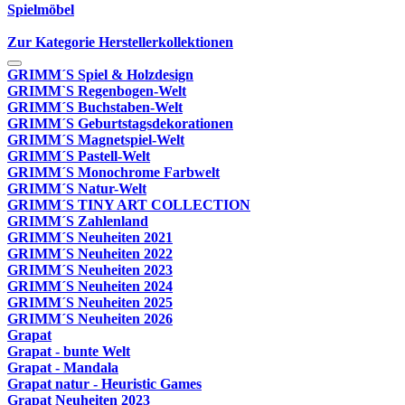
Spielmöbel
Zur Kategorie Herstellerkollektionen
GRIMM´S Spiel & Holzdesign
GRIMM`S Regenbogen-Welt
GRIMM´S Buchstaben-Welt
GRIMM´S Geburtstagsdekorationen
GRIMM´S Magnetspiel-Welt
GRIMM´S Pastell-Welt
GRIMM´S Monochrome Farbwelt
GRIMM´S Natur-Welt
GRIMM´S TINY ART COLLECTION
GRIMM´S Zahlenland
GRIMM´S Neuheiten 2021
GRIMM´S Neuheiten 2022
GRIMM´S Neuheiten 2023
GRIMM´S Neuheiten 2024
GRIMM´S Neuheiten 2025
GRIMM´S Neuheiten 2026
Grapat
Grapat - bunte Welt
Grapat - Mandala
Grapat natur - Heuristic Games
Grapat Neuheiten 2023