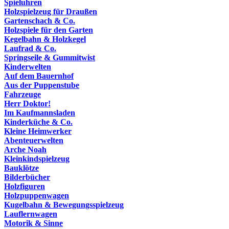
Spieluhren
Holzspielzeug für Draußen
Gartenschach & Co.
Holzspiele für den Garten
Kegelbahn & Holzkegel
Laufrad & Co.
Springseile & Gummitwist
Kinderwelten
Auf dem Bauernhof
Aus der Puppenstube
Fahrzeuge
Herr Doktor!
Im Kaufmannsladen
Kinderküche & Co.
Kleine Heimwerker
Abenteuerwelten
Arche Noah
Kleinkindspielzeug
Bauklötze
Bilderbücher
Holzfiguren
Holzpuppenwagen
Kugelbahn & Bewegungsspielzeug
Lauflernwagen
Motorik & Sinne