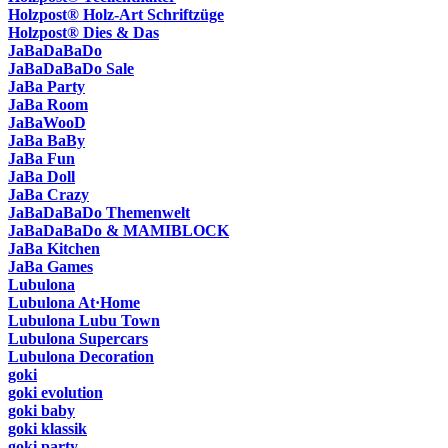
Holzpost® Holz-Art Schriftzüge
Holzpost® Dies & Das
JaBaDaBaDo
JaBaDaBaDo Sale
JaBa Party
JaBa Room
JaBaWooD
JaBa BaBy
JaBa Fun
JaBa Doll
JaBa Crazy
JaBaDaBaDo Themenwelt
JaBaDaBaDo & MAMIBLOCK
JaBa Kitchen
JaBa Games
Lubulona
Lubulona At·Home
Lubulona Lubu Town
Lubulona Supercars
Lubulona Decoration
goki
goki evolution
goki baby
goki klassik
goki party