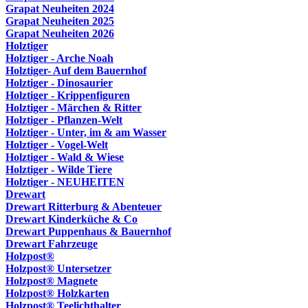
Grapat Neuheiten 2024
Grapat Neuheiten 2025
Grapat Neuheiten 2026
Holztiger
Holztiger - Arche Noah
Holztiger- Auf dem Bauernhof
Holztiger - Dinosaurier
Holztiger - Krippenfiguren
Holztiger - Märchen & Ritter
Holztiger - Pflanzen-Welt
Holztiger - Unter, im & am Wasser
Holztiger - Vogel-Welt
Holztiger - Wald & Wiese
Holztiger - Wilde Tiere
Holztiger - NEUHEITEN
Drewart
Drewart Ritterburg & Abenteuer
Drewart Kinderküche & Co
Drewart Puppenhaus & Bauernhof
Drewart Fahrzeuge
Holzpost®
Holzpost® Untersetzer
Holzpost® Magnete
Holzpost® Holzkarten
Holzpost® Teelichthalter