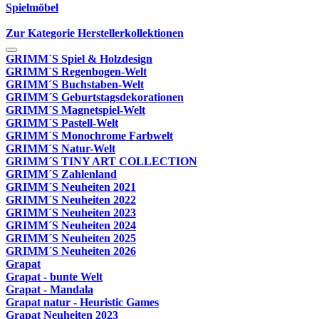
Spielmöbel
Zur Kategorie Herstellerkollektionen
GRIMM´S Spiel & Holzdesign
GRIMM`S Regenbogen-Welt
GRIMM´S Buchstaben-Welt
GRIMM´S Geburtstagsdekorationen
GRIMM´S Magnetspiel-Welt
GRIMM´S Pastell-Welt
GRIMM´S Monochrome Farbwelt
GRIMM´S Natur-Welt
GRIMM´S TINY ART COLLECTION
GRIMM´S Zahlenland
GRIMM´S Neuheiten 2021
GRIMM´S Neuheiten 2022
GRIMM´S Neuheiten 2023
GRIMM´S Neuheiten 2024
GRIMM´S Neuheiten 2025
GRIMM´S Neuheiten 2026
Grapat
Grapat - bunte Welt
Grapat - Mandala
Grapat natur - Heuristic Games
Grapat Neuheiten 2023