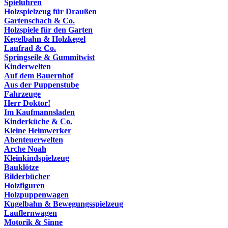
Spieluhren
Holzspielzeug für Draußen
Gartenschach & Co.
Holzspiele für den Garten
Kegelbahn & Holzkegel
Laufrad & Co.
Springseile & Gummitwist
Kinderwelten
Auf dem Bauernhof
Aus der Puppenstube
Fahrzeuge
Herr Doktor!
Im Kaufmannsladen
Kinderküche & Co.
Kleine Heimwerker
Abenteuerwelten
Arche Noah
Kleinkindspielzeug
Bauklötze
Bilderbücher
Holzfiguren
Holzpuppenwagen
Kugelbahn & Bewegungsspielzeug
Lauflernwagen
Motorik & Sinne