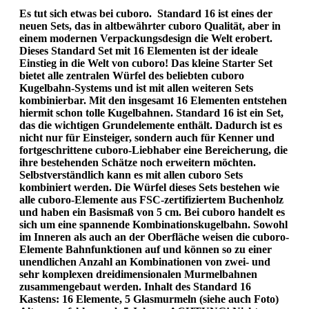
Es tut sich etwas bei cuboro. Standard 16 ist eines der
neuen Sets, das in altbewährter cuboro Qualität, aber in
einem modernen Verpackungsdesign die Welt erobert.
Dieses Standard Set mit 16 Elementen ist der ideale
Einstieg in die Welt von cuboro! Das kleine Starter Set
bietet alle zentralen Würfel des beliebten cuboro
Kugelbahn-Systems und ist mit allen weiteren Sets
kombinierbar. Mit den insgesamt 16 Elementen entstehen
hiermit schon tolle Kugelbahnen. Standard 16 ist ein Set,
das die wichtigen Grundelemente enthält. Dadurch ist es
nicht nur für Einsteiger, sondern auch für Kenner und
fortgeschrittene cuboro-Liebhaber eine Bereicherung, die
ihre bestehenden Schätze noch erweitern möchten.
Selbstverständlich kann es mit allen cuboro Sets
kombiniert werden. Die Würfel dieses Sets bestehen wie
alle cuboro-Elemente aus FSC-zertifiziertem Buchenholz
und haben ein Basismaß von 5 cm. Bei cuboro handelt es
sich um eine spannende Kombinationskugelbahn. Sowohl
im Inneren als auch an der Oberfläche weisen die cuboro-
Elemente Bahnfunktionen auf und können so zu einer
unendlichen Anzahl an Kombinationen von zwei- und
sehr komplexen dreidimensionalen Murmelbahnen
zusammengebaut werden. Inhalt des Standard 16
Kastens: 16 Elemente, 5 Glasmurmeln (siehe auch Foto)