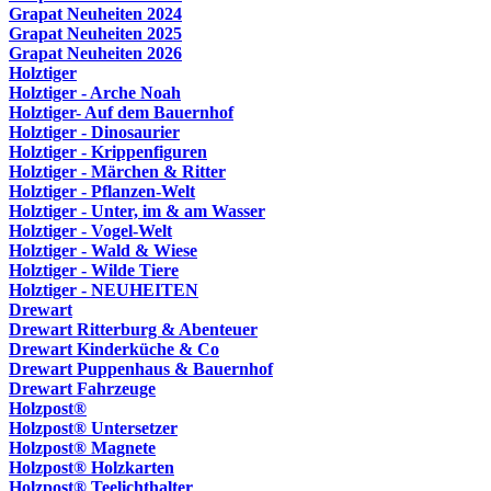
Grapat Neuheiten 2024
Grapat Neuheiten 2025
Grapat Neuheiten 2026
Holztiger
Holztiger - Arche Noah
Holztiger- Auf dem Bauernhof
Holztiger - Dinosaurier
Holztiger - Krippenfiguren
Holztiger - Märchen & Ritter
Holztiger - Pflanzen-Welt
Holztiger - Unter, im & am Wasser
Holztiger - Vogel-Welt
Holztiger - Wald & Wiese
Holztiger - Wilde Tiere
Holztiger - NEUHEITEN
Drewart
Drewart Ritterburg & Abenteuer
Drewart Kinderküche & Co
Drewart Puppenhaus & Bauernhof
Drewart Fahrzeuge
Holzpost®
Holzpost® Untersetzer
Holzpost® Magnete
Holzpost® Holzkarten
Holzpost® Teelichthalter