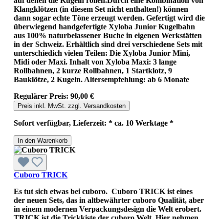
auf denen die Kugeln rollen.Durch eine Kombination von
Klangklötzen (in diesem Set nicht enthalten!) können
dann sogar echte Töne erzeugt werden. Gefertigt wird die
überwiegend handgefertigte Xyloba Junior Kugelbahn
aus 100% naturbelassener Buche in eigenen Werkstätten
in der Schweiz. Erhältlich sind drei verschiedene Sets mit
unterschiedich vielen Teilen: Die Xyloba Junior Mini,
Midi oder Maxi. Inhalt von Xyloba Maxi: 3 lange
Rollbahnen, 2 kurze Rollbahnen, 1 Startklotz, 9
Bauklötze, 2 Kugeln. Altersempfehlung: ab 6 Monate
Regulärer Preis:
90,00 €
Preis inkl. MwSt. zzgl. Versandkosten
Sofort verfügbar, Lieferzeit: * ca. 10 Werktage *
In den Warenkorb
Cuboro TRICK
Es tut sich etwas bei cuboro. Cuboro TRICK ist eines
der neuen Sets, das in altbewährter cuboro Qualität, aber
in einem modernen Verpackungsdesign die Welt erobert.
TRICK ist die Trickkiste der cuboro Welt. Hier nehmen