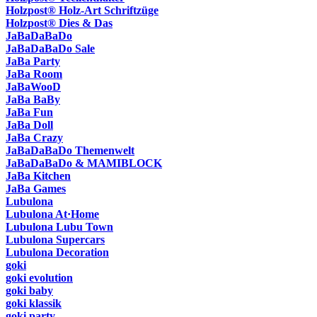
Holzpost® Holz-Art Schriftzüge
Holzpost® Dies & Das
JaBaDaBaDo
JaBaDaBaDo Sale
JaBa Party
JaBa Room
JaBaWooD
JaBa BaBy
JaBa Fun
JaBa Doll
JaBa Crazy
JaBaDaBaDo Themenwelt
JaBaDaBaDo & MAMIBLOCK
JaBa Kitchen
JaBa Games
Lubulona
Lubulona At·Home
Lubulona Lubu Town
Lubulona Supercars
Lubulona Decoration
goki
goki evolution
goki baby
goki klassik
goki party