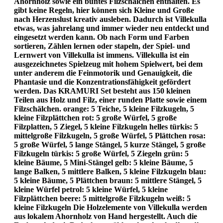
Ahornholz sowie ein buntes Filzschälchen enthalten. Es
gibt keine Regeln, hier können sich Kleine und Große
nach Herzenslust kreativ ausleben. Dadurch ist Villekulla
etwas, was jahrelang und immer wieder neu entdeckt und
eingesetzt werden kann. Ob nach Form und Farben
sortieren, Zählen lernen oder stapeln, der Spiel- und
Lernwert von Villekulla ist immens. Villekulla ist ein
ausgezeichnetes Spielzeug mit hohem Spielwert, bei dem
unter anderem die Feinmotorik und Genauigkeit, die
Phantasie und die Konzentrationsfähigkeit gefördert
werden. Das KRAMURI Set besteht aus 150 kleinen
Teilen aus Holz und Filz, einer runden Platte sowie einem
Filzschälchen. orange: 5 Teiche, 5 kleine Filzkugeln, 5
kleine Filzplättchen rot: 5 große Würfel, 5 große
Filzplatten, 5 Ziegel, 5 kleine Filzkugeln helles türkis: 5
mittelgroße Filzkugeln, 5 große Würfel, 5 Plättchen rosa:
5 große Würfel, 5 lange Stängel, 5 kurze Stängel, 5 große
Filzkugeln türkis: 5 große Würfel, 5 Ziegeln grün: 5
kleine Bäume, 5 Mini-Stängel gelb: 5 kleine Bäume, 5
lange Balken, 5 mittlere Balken, 5 kleine Filzkugeln blau:
5 kleine Bäume, 5 Plättchen braun: 5 mittlere Stängel, 5
kleine Würfel petrol: 5 kleine Würfel, 5 kleine
Filzplättchen beere: 5 mittelgroße Filzkugeln weiß: 5
kleine Filzkugeln Die Holzelemente von Villekulla werden
aus lokalem Ahornholz von Hand hergestellt. Auch die