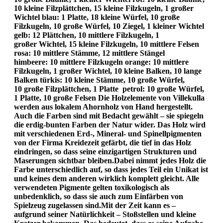
10 kleine Filzplättchen, 15 kleine Filzkugeln, 1 großer
Wichtel blau: 1 Platte, 18 kleine Würfel, 10 große
Filzkugeln, 10 große Würfel, 10 Ziegel, 1 kleiner Wichtel
gelb: 12 Plättchen, 10 mittlere Filzkugeln, 1
großer Wichtel, 15 kleine Filzkugeln, 10 mittlere Felsen
rosa: 10 mittlere Stämme, 12 mittlere Stängel
himbeere: 10 mittlere Filzkugeln orange: 10 mittlere
Filzkugeln, 1 großer Wichtel, 10 kleine Balken, 10 lange
Balken türkis: 10 kleine Stämme, 10 große Würfel,
10 große Filzplättchen, 1 Platte petrol: 10 große Würfel,
1 Platte, 10 große Felsen Die Holzelemente von Villekulla
werden aus lokalem Ahornholz von Hand hergestellt.
Auch die Farben sind mit Bedacht gewählt – sie spiegeln
die erdig-bunten Farben der Natur wider. Das Holz wird
mit verschiedenen Erd-, Mineral- und Spinellpigmenten
von der Firma Kreidezeit gefärbt, die tief in das Holz
eindringen, so dass seine einzigartigen Strukturen und
Maserungen sichtbar bleiben.Dabei nimmt jedes Holz die
Farbe unterschiedlich auf, so dass jedes Teil ein Unikat ist
und keines dem anderen wirklich komplett gleicht. Alle
verwendeten Pigmente gelten toxikologisch als
unbedenklich, so dass sie auch zum Einfärben von
Spielzeug zugelassen sind.Mit der Zeit kann es –
aufgrund seiner Natürlichkeit – Stoßstellen und kleine