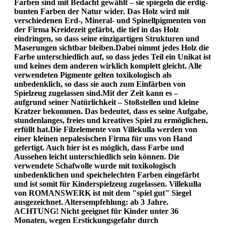
Farben sind mit Bedacht gewählt – sie spiegeln die erdig-
bunten Farben der Natur wider. Das Holz wird mit
verschiedenen Erd-, Mineral- und Spinellpigmenten von
der Firma Kreidezeit gefärbt, die tief in das Holz
eindringen, so dass seine einzigartigen Strukturen und
Maserungen sichtbar bleiben.Dabei nimmt jedes Holz die
Farbe unterschiedlich auf, so dass jedes Teil ein Unikat ist
und keines dem anderen wirklich komplett gleicht. Alle
verwendeten Pigmente gelten toxikologisch als
unbedenklich, so dass sie auch zum Einfärben von
Spielzeug zugelassen sind.Mit der Zeit kann es –
aufgrund seiner Natürlichkeit – Stoßstellen und kleine
Kratzer bekommen. Das bedeutet, dass es seine Aufgabe,
stundenlanges, freies und kreatives Spiel zu ermöglichen,
erfüllt hat.Die Filzelemente von Villekulla werden von
einer kleinen nepalesischen Firma für uns von Hand
gefertigt. Auch hier ist es möglich, dass Farbe und
Aussehen leicht unterschiedlich sein können. Die
verwendete Schafwolle wurde mit toxikologisch
unbedenklichen und speichelechten Farben eingefärbt
und ist somit für Kinderspielzeug zugelassen. Villekulla
von ROMANSWERK ist mit dem "spiel gut" Siegel
ausgezeichnet. Altersempfehlung: ab 3 Jahre.
ACHTUNG! Nicht geeignet für Kinder unter 36
Monaten, wegen Erstickungsgefahr durch