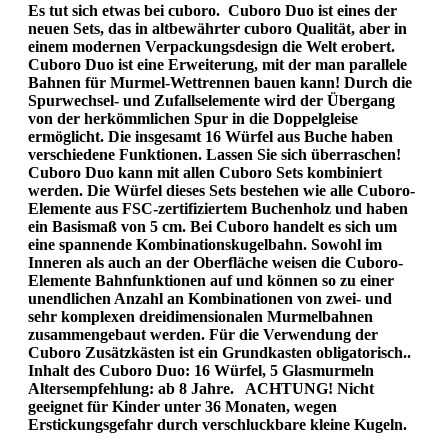
Es tut sich etwas bei cuboro. Cuboro Duo ist eines der
neuen Sets, das in altbewährter cuboro Qualität, aber in
einem modernen Verpackungsdesign die Welt erobert.
Cuboro Duo ist eine Erweiterung, mit der man parallele
Bahnen für Murmel-Wettrennen bauen kann! Durch die
Spurwechsel- und Zufallselemente wird der Übergang
von der herkömmlichen Spur in die Doppelgleise
ermöglicht. Die insgesamt 16 Würfel aus Buche haben
verschiedene Funktionen. Lassen Sie sich überraschen!
Cuboro Duo kann mit allen Cuboro Sets kombiniert
werden. Die Würfel dieses Sets bestehen wie alle Cuboro-
Elemente aus FSC-zertifiziertem Buchenholz und haben
ein Basismaß von 5 cm. Bei Cuboro handelt es sich um
eine spannende Kombinationskugelbahn. Sowohl im
Inneren als auch an der Oberfläche weisen die Cuboro-
Elemente Bahnfunktionen auf und können so zu einer
unendlichen Anzahl an Kombinationen von zwei- und
sehr komplexen dreidimensionalen Murmelbahnen
zusammengebaut werden. Für die Verwendung der
Cuboro Zusätzkästen ist ein Grundkasten obligatorisch..
Inhalt des Cuboro Duo: 16 Würfel, 5 Glasmurmeln
Altersempfehlung: ab 8 Jahre. ACHTUNG! Nicht
geeignet für Kinder unter 36 Monaten, wegen
Erstickungsgefahr durch verschluckbare kleine Kugeln.