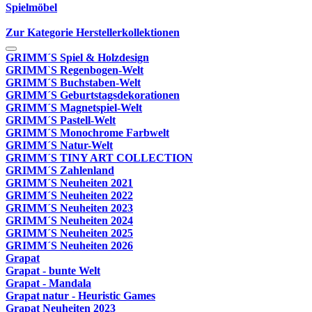
Spielmöbel
Zur Kategorie Herstellerkollektionen
GRIMM´S Spiel & Holzdesign
GRIMM`S Regenbogen-Welt
GRIMM´S Buchstaben-Welt
GRIMM´S Geburtstagsdekorationen
GRIMM´S Magnetspiel-Welt
GRIMM´S Pastell-Welt
GRIMM´S Monochrome Farbwelt
GRIMM´S Natur-Welt
GRIMM´S TINY ART COLLECTION
GRIMM´S Zahlenland
GRIMM´S Neuheiten 2021
GRIMM´S Neuheiten 2022
GRIMM´S Neuheiten 2023
GRIMM´S Neuheiten 2024
GRIMM´S Neuheiten 2025
GRIMM´S Neuheiten 2026
Grapat
Grapat - bunte Welt
Grapat - Mandala
Grapat natur - Heuristic Games
Grapat Neuheiten 2023