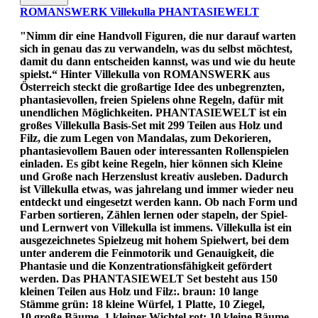
ROMANSWERK Villekulla PHANTASIEWELT
"Nimm dir eine Handvoll Figuren, die nur darauf warten
sich in genau das zu verwandeln, was du selbst möchtest,
damit du dann entscheiden kannst, was und wie du heute
spielst.“ Hinter Villekulla von ROMANSWERK aus
Österreich steckt die großartige Idee des unbegrenzten,
phantasievollen, freien Spielens ohne Regeln, dafür mit
unendlichen Möglichkeiten. PHANTASIEWELT ist ein
großes Villekulla Basis-Set mit 299 Teilen aus Holz und
Filz, die zum Legen von Mandalas, zum Dekorieren,
phantasievollem Bauen oder interessanten Rollenspielen
einladen. Es gibt keine Regeln, hier können sich Kleine
und Große nach Herzenslust kreativ ausleben. Dadurch
ist Villekulla etwas, was jahrelang und immer wieder neu
entdeckt und eingesetzt werden kann. Ob nach Form und
Farben sortieren, Zählen lernen oder stapeln, der Spiel-
und Lernwert von Villekulla ist immens. Villekulla ist ein
ausgezeichnetes Spielzeug mit hohem Spielwert, bei dem
unter anderem die Feinmotorik und Genauigkeit, die
Phantasie und die Konzentrationsfähigkeit gefördert
werden. Das PHANTASIEWELT Set besteht aus 150
kleinen Teilen aus Holz und Filz:. braun: 10 lange
Stämme grün: 18 kleine Würfel, 1 Platte, 10 Ziegel,
10 große Bäume, 1 kleiner Wichtel rot: 10 kleine Bäume,