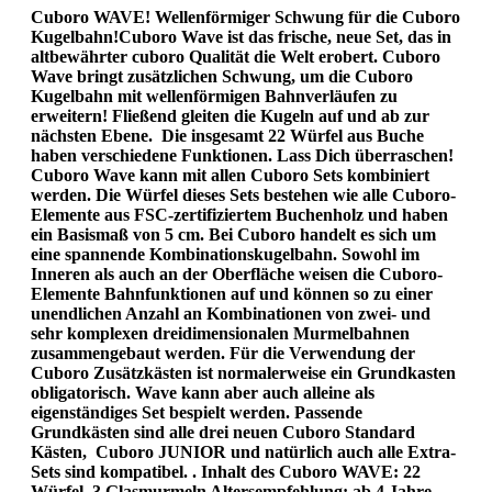
Cuboro WAVE! Wellenförmiger Schwung für die Cuboro
Kugelbahn!Cuboro Wave ist das frische, neue Set, das in
altbewährter cuboro Qualität die Welt erobert. Cuboro
Wave bringt zusätzlichen Schwung, um die Cuboro
Kugelbahn mit wellenförmigen Bahnverläufen zu
erweitern! Fließend gleiten die Kugeln auf und ab zur
nächsten Ebene. Die insgesamt 22 Würfel aus Buche
haben verschiedene Funktionen. Lass Dich überraschen!
Cuboro Wave kann mit allen Cuboro Sets kombiniert
werden. Die Würfel dieses Sets bestehen wie alle Cuboro-
Elemente aus FSC-zertifiziertem Buchenholz und haben
ein Basismaß von 5 cm. Bei Cuboro handelt es sich um
eine spannende Kombinationskugelbahn. Sowohl im
Inneren als auch an der Oberfläche weisen die Cuboro-
Elemente Bahnfunktionen auf und können so zu einer
unendlichen Anzahl an Kombinationen von zwei- und
sehr komplexen dreidimensionalen Murmelbahnen
zusammengebaut werden. Für die Verwendung der
Cuboro Zusätzkästen ist normalerweise ein Grundkasten
obligatorisch. Wave kann aber auch alleine als
eigenständiges Set bespielt werden. Passende
Grundkästen sind alle drei neuen Cuboro Standard
Kästen, Cuboro JUNIOR und natürlich auch alle Extra-
Sets sind kompatibel. . Inhalt des Cuboro WAVE: 22
Würfel, 3 Glasmurmeln Altersempfehlung: ab 4 Jahre.