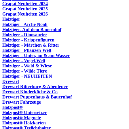
Grapat Neuheiten 2024
Grapat Neuheiten 2025
Grapat Neuheiten 2026
Holztiger
Holztiger - Arche Noah
Holztiger- Auf dem Bauernhof
Holztiger - Dinosaurier
Holztiger - Krippenfiguren
Holztiger - Märchen & Ritter
Holztiger - Pflanzen-Welt
Holztiger - Unter, im & am Wasser
Holztiger - Vogel-Welt
Holztiger - Wald & Wiese
Holztiger - Wilde Tiere
Holztiger - NEUHEITEN
Drewart
Drewart Ritterburg & Abenteuer
Drewart Kinderküche & Co
Drewart Puppenhaus & Bauernhof
Drewart Fahrzeuge
Holzpost®
Holzpost® Untersetzer
Holzpost® Magnete
Holzpost® Holzkarten
Holzpost® Teelichthalter