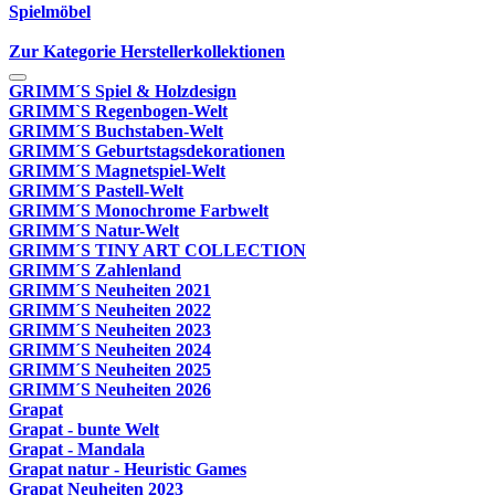
Spielmöbel
Zur Kategorie Herstellerkollektionen
GRIMM´S Spiel & Holzdesign
GRIMM`S Regenbogen-Welt
GRIMM´S Buchstaben-Welt
GRIMM´S Geburtstagsdekorationen
GRIMM´S Magnetspiel-Welt
GRIMM´S Pastell-Welt
GRIMM´S Monochrome Farbwelt
GRIMM´S Natur-Welt
GRIMM´S TINY ART COLLECTION
GRIMM´S Zahlenland
GRIMM´S Neuheiten 2021
GRIMM´S Neuheiten 2022
GRIMM´S Neuheiten 2023
GRIMM´S Neuheiten 2024
GRIMM´S Neuheiten 2025
GRIMM´S Neuheiten 2026
Grapat
Grapat - bunte Welt
Grapat - Mandala
Grapat natur - Heuristic Games
Grapat Neuheiten 2023