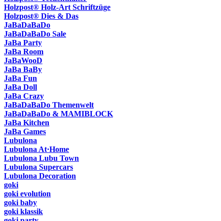
Holzpost® Holz-Art Schriftzüge
Holzpost® Dies & Das
JaBaDaBaDo
JaBaDaBaDo Sale
JaBa Party
JaBa Room
JaBaWooD
JaBa BaBy
JaBa Fun
JaBa Doll
JaBa Crazy
JaBaDaBaDo Themenwelt
JaBaDaBaDo & MAMIBLOCK
JaBa Kitchen
JaBa Games
Lubulona
Lubulona At·Home
Lubulona Lubu Town
Lubulona Supercars
Lubulona Decoration
goki
goki evolution
goki baby
goki klassik
goki party