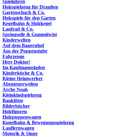
Spieluhren
Holzspielzeug für Draußen
Gartenschach & Co.
Holzspiele für den Garten
Kegelbahn & Holzkegel
Laufrad & Co.
Springseile & Gummitwist
Kinderwelten
Auf dem Bauernhof
Aus der Puppenstube
Fahrzeuge
Herr Doktor!
Im Kaufmannsladen
Kinderküche & Co.
Kleine Heimwerker
Abenteuerwelten
Arche Noah
Kleinkindspielzeug
Bauklötze
Bilderbücher
Holzfiguren
Holzpuppenwagen
Kugelbahn & Bewegungsspielzeug
Lauflernwagen
Motorik & Sinne