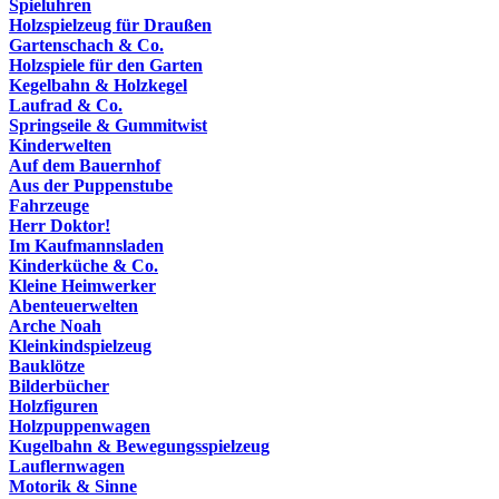
Spieluhren
Holzspielzeug für Draußen
Gartenschach & Co.
Holzspiele für den Garten
Kegelbahn & Holzkegel
Laufrad & Co.
Springseile & Gummitwist
Kinderwelten
Auf dem Bauernhof
Aus der Puppenstube
Fahrzeuge
Herr Doktor!
Im Kaufmannsladen
Kinderküche & Co.
Kleine Heimwerker
Abenteuerwelten
Arche Noah
Kleinkindspielzeug
Bauklötze
Bilderbücher
Holzfiguren
Holzpuppenwagen
Kugelbahn & Bewegungsspielzeug
Lauflernwagen
Motorik & Sinne