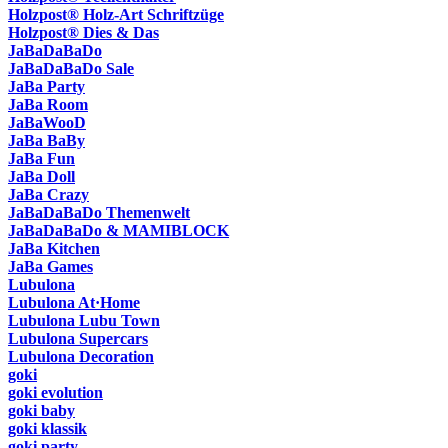
Holzpost® Holz-Art Schriftzüge
Holzpost® Dies & Das
JaBaDaBaDo
JaBaDaBaDo Sale
JaBa Party
JaBa Room
JaBaWooD
JaBa BaBy
JaBa Fun
JaBa Doll
JaBa Crazy
JaBaDaBaDo Themenwelt
JaBaDaBaDo & MAMIBLOCK
JaBa Kitchen
JaBa Games
Lubulona
Lubulona At·Home
Lubulona Lubu Town
Lubulona Supercars
Lubulona Decoration
goki
goki evolution
goki baby
goki klassik
goki party