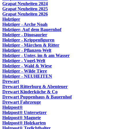
Grapat Neuheiten 2024
Grapat Neuheiten 2025
Grapat Neuheiten 2026
Holztiger
Holztiger - Arche Noah
Holztiger- Auf dem Bauernhof
Holztiger - Dinosaurier
Holztiger - Krippenfiguren
Holztiger - Märchen & Ritter
Holztiger - Pflanzen-Welt
Holztiger - Unter, im & am Wasser
Holztiger - Vogel-Welt
Holztiger - Wald & Wiese
Holztiger - Wilde Tiere
Holztiger - NEUHEITEN
Drewart
Drewart Ritterburg & Abenteuer
Drewart Kinderküche & Co
Drewart Puppenhaus & Bauernhof
Drewart Fahrzeuge
Holzpost®
Holzpost® Untersetzer
Holzpost® Magnete
Holzpost® Holzkarten
Holzpost® Teelichthalter