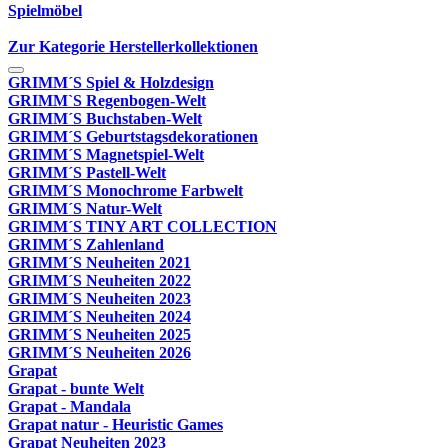
Spielmöbel
Zur Kategorie Herstellerkollektionen
GRIMM´S Spiel & Holzdesign
GRIMM`S Regenbogen-Welt
GRIMM´S Buchstaben-Welt
GRIMM´S Geburtstagsdekorationen
GRIMM´S Magnetspiel-Welt
GRIMM´S Pastell-Welt
GRIMM´S Monochrome Farbwelt
GRIMM´S Natur-Welt
GRIMM´S TINY ART COLLECTION
GRIMM´S Zahlenland
GRIMM´S Neuheiten 2021
GRIMM´S Neuheiten 2022
GRIMM´S Neuheiten 2023
GRIMM´S Neuheiten 2024
GRIMM´S Neuheiten 2025
GRIMM´S Neuheiten 2026
Grapat
Grapat - bunte Welt
Grapat - Mandala
Grapat natur - Heuristic Games
Grapat Neuheiten 2023