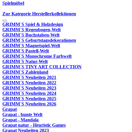
Spielmöbel
Zur Kategorie Herstellerkollektionen
GRIMM´S Spiel & Holzdesign
GRIMM`S Regenbogen-Welt
GRIMM´S Buchstaben-Welt
GRIMM´S Geburtstagsdekorationen
GRIMM´S Magnetspiel-Welt
GRIMM´S Pastell-Welt
GRIMM´S Monochrome Farbwelt
GRIMM´S Natur-Welt
GRIMM´S TINY ART COLLECTION
GRIMM´S Zahlenland
GRIMM´S Neuheiten 2021
GRIMM´S Neuheiten 2022
GRIMM´S Neuheiten 2023
GRIMM´S Neuheiten 2024
GRIMM´S Neuheiten 2025
GRIMM´S Neuheiten 2026
Grapat
Grapat - bunte Welt
Grapat - Mandala
Grapat natur - Heuristic Games
Grapat Neuheiten 2023