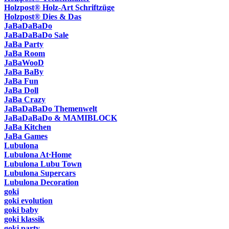
Holzpost® Holz-Art Schriftzüge
Holzpost® Dies & Das
JaBaDaBaDo
JaBaDaBaDo Sale
JaBa Party
JaBa Room
JaBaWooD
JaBa BaBy
JaBa Fun
JaBa Doll
JaBa Crazy
JaBaDaBaDo Themenwelt
JaBaDaBaDo & MAMIBLOCK
JaBa Kitchen
JaBa Games
Lubulona
Lubulona At·Home
Lubulona Lubu Town
Lubulona Supercars
Lubulona Decoration
goki
goki evolution
goki baby
goki klassik
goki party