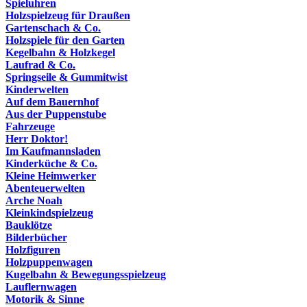
Spieluhren
Holzspielzeug für Draußen
Gartenschach & Co.
Holzspiele für den Garten
Kegelbahn & Holzkegel
Laufrad & Co.
Springseile & Gummitwist
Kinderwelten
Auf dem Bauernhof
Aus der Puppenstube
Fahrzeuge
Herr Doktor!
Im Kaufmannsladen
Kinderküche & Co.
Kleine Heimwerker
Abenteuerwelten
Arche Noah
Kleinkindspielzeug
Bauklötze
Bilderbücher
Holzfiguren
Holzpuppenwagen
Kugelbahn & Bewegungsspielzeug
Lauflernwagen
Motorik & Sinne