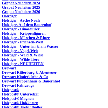
Grapat Neuheiten 2024
Grapat Neuheiten 2025
Grapat Neuheiten 2026
Holztiger
Holztiger - Arche Noah
Holztiger- Auf dem Bauernhof
Holztiger - Dinosaurier
Holztiger - Krippenfiguren
Holztiger - Märchen & Ritter
Holztiger - Pflanzen-Welt
Holztiger - Unter, im & am Wasser
Holztiger - Vogel-Welt
Holztiger - Wald & Wiese
Holztiger - Wilde Tiere
Holztiger - NEUHEITEN
Drewart
Drewart Ritterburg & Abenteuer
Drewart Kinderküche & Co
Drewart Puppenhaus & Bauernhof
Drewart Fahrzeuge
Holzpost®
Holzpost® Untersetzer
Holzpost® Magnete
Holzpost® Holzkarten
Holzpost® Teelichthalter