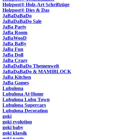
Holzpost® Holz-Art Schriftzüge
Holzpost® Dies & Das
JaBaDaBaDo
JaBaDaBaDo Sale
JaBa Party
JaBa Room
JaBaWooD
JaBa BaBy
JaBa Fun
JaBa Doll
JaBa Crazy
JaBaDaBaDo Themenwelt
JaBaDaBaDo & MAMIBLOCK
JaBa Kitchen
JaBa Games
Lubulona
Lubulona At·Home
Lubulona Lubu Town
Lubulona Supercars
Lubulona Decoration
goki
goki evolution
goki baby
goki klassik
goki party