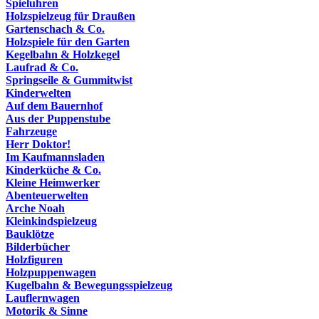
Spieluhren
Holzspielzeug für Draußen
Gartenschach & Co.
Holzspiele für den Garten
Kegelbahn & Holzkegel
Laufrad & Co.
Springseile & Gummitwist
Kinderwelten
Auf dem Bauernhof
Aus der Puppenstube
Fahrzeuge
Herr Doktor!
Im Kaufmannsladen
Kinderküche & Co.
Kleine Heimwerker
Abenteuerwelten
Arche Noah
Kleinkindspielzeug
Bauklötze
Bilderbücher
Holzfiguren
Holzpuppenwagen
Kugelbahn & Bewegungsspielzeug
Lauflernwagen
Motorik & Sinne