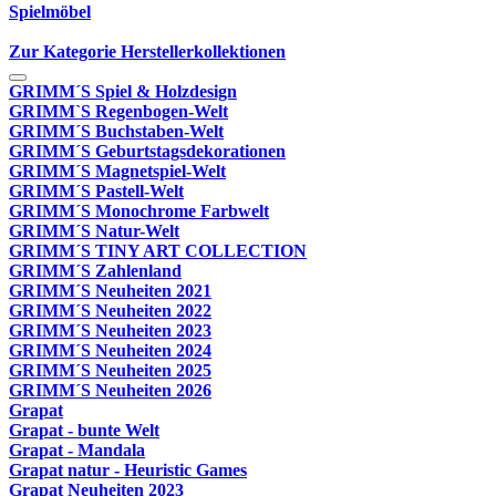
Spielmöbel
Zur Kategorie Herstellerkollektionen
GRIMM´S Spiel & Holzdesign
GRIMM`S Regenbogen-Welt
GRIMM´S Buchstaben-Welt
GRIMM´S Geburtstagsdekorationen
GRIMM´S Magnetspiel-Welt
GRIMM´S Pastell-Welt
GRIMM´S Monochrome Farbwelt
GRIMM´S Natur-Welt
GRIMM´S TINY ART COLLECTION
GRIMM´S Zahlenland
GRIMM´S Neuheiten 2021
GRIMM´S Neuheiten 2022
GRIMM´S Neuheiten 2023
GRIMM´S Neuheiten 2024
GRIMM´S Neuheiten 2025
GRIMM´S Neuheiten 2026
Grapat
Grapat - bunte Welt
Grapat - Mandala
Grapat natur - Heuristic Games
Grapat Neuheiten 2023