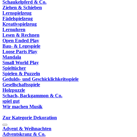
Schaukelpferd & Co.
Ziehen & Schieben
Lernspielzeug
Fädelspielzeug
Kreativspielzeug
Lernuhren
Lesen & Rechnen
Open Ended Play
Bau- & Legespiele
Loose Parts Play
Mandala
Small World Play
Spieltücher
Spielen & Puzzeln
Gedulds- und Geschicklichkeitsspiele
Gesellschaftsspiele
Holzpuzzle
Schach, Backgammon & Co.
spiel gut
Wir machen Musik
Zur Kategorie Dekoration
Advent & Weihnachten
Adventskranz & Co.