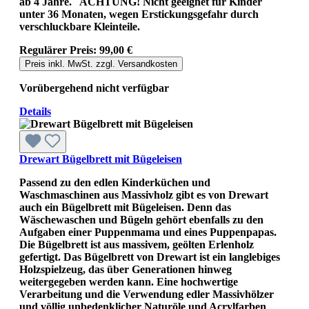
ab 4 Jahre. ACHTUNG! Nicht geeignet für Kinder
unter 36 Monaten, wegen Erstickungsgefahr durch
verschluckbare Kleinteile.
Regulärer Preis:
99,00 €
Preis inkl. MwSt. zzgl. Versandkosten
Vorübergehend nicht verfügbar
Details
Drewart Bügelbrett mit Bügeleisen
Passend zu den edlen Kinderküchen und
Waschmaschinen aus Massivholz gibt es von Drewart
auch ein Bügelbrett mit Bügeleisen. Denn das
Wäschewaschen und Bügeln gehört ebenfalls zu den
Aufgaben einer Puppenmama und eines Puppenpapas.
Die Bügelbrett ist aus massivem, geölten Erlenholz
gefertigt. Das Bügelbrett von Drewart ist ein langlebiges
Holzspielzeug, das über Generationen hinweg
weitergegeben werden kann. Eine hochwertige
Verarbeitung und die Verwendung edler Massivhölzer
und völlig unbedenklicher Naturöle und Acrylfarben