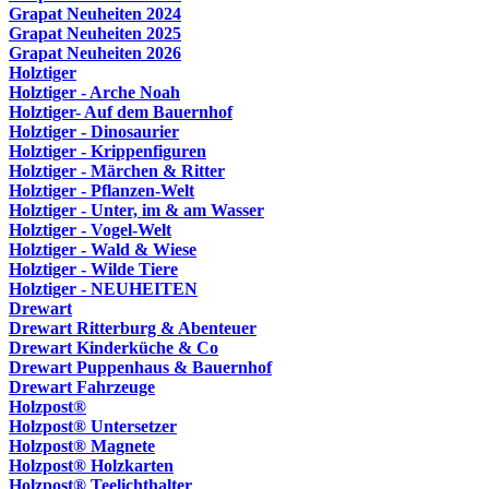
Grapat Neuheiten 2024
Grapat Neuheiten 2025
Grapat Neuheiten 2026
Holztiger
Holztiger - Arche Noah
Holztiger- Auf dem Bauernhof
Holztiger - Dinosaurier
Holztiger - Krippenfiguren
Holztiger - Märchen & Ritter
Holztiger - Pflanzen-Welt
Holztiger - Unter, im & am Wasser
Holztiger - Vogel-Welt
Holztiger - Wald & Wiese
Holztiger - Wilde Tiere
Holztiger - NEUHEITEN
Drewart
Drewart Ritterburg & Abenteuer
Drewart Kinderküche & Co
Drewart Puppenhaus & Bauernhof
Drewart Fahrzeuge
Holzpost®
Holzpost® Untersetzer
Holzpost® Magnete
Holzpost® Holzkarten
Holzpost® Teelichthalter