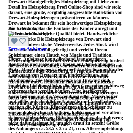
Drewart: Handgefertigtes Holzspielzeug mit Liebe zum
Detail Im Holzspielzeug Profi Online-Shop sind wir stolz
darauf, eine große, sorgfältig ausgewählte Kollektion von
Drewart-Holzspielzeugen präsentieren zu können.
Drewart ist bekannt für sein hochwertiges Holzspielzeug
aus Erlenholz, das die Fantasie der Kinder anregt und
Bin bald zurück
höchste handwerkliche Qualität bietet. Handwerkliche
Meisterwerke Die Holzspielzeuge von Drewart sind
wahre handwerkliche Meisterwerke. Jedes Stück wird
Drewart Anhänger
mit Liebe zum Detail gefertigt und verleiht Ihrem
Spielzimmer einen Hauch von Magie und Tradition.
Dieser Anhänger kann allerhand transportieren.
Förderung der Kreativität Drewart-Holzspielzeug fördert
Bauklötze und vieles mehr finden auf dem Anhänger
die kreative Entwicklung von Kindern im Rollenspiel mit
Platz. Der Anhänger ist eine perfekte Ergänzung für den
Kinderküche oder Ritterburg. Es regt die Fantasie an
Lastwagen von Drewart und kinderleicht an- und
und ermöglicht es den Kindern, in eine Welt voller
abzuhängen. Die Holzspielzeuge von Drewart sind
Abenteuer und Geschichten einzutauchen. Entdecke
langlebige Lieblingsstücke, die über Generationen hinweg
Drewart beim Holzspielzeug Profi Als langjähriger,
weitergegeben werden können. Eine hochwertige
stolzer Wiederverkäufer von Drewart-Holzspielzeugen
Verarbeitung und die Verwendung edler Massivhölzer
bietet der Holzspielzeug Profi Online-Shop eine breite
und völlig unbedenklicher Naturöle und Acrylfarben
Auswahl an hochwertigem Spielzeug. Entdecke die Welt
machen die Küchen, Ritterburgen und Schlösser zu
von Drewart und schenke Deinen Kindern und
einem ökologisch nachhaltigen, haltbaren und vor allem
Enkelkindern zeitloses und handgefertigtes
sicheren Holzspielzeug. Bitte beachtet, dass das Fahrzeug
Spielvergnügen. Handgefertigtes Holzspielzeug von
nicht dafür geeignet ist, um sich drauf zu setzen! Größe
Drewart | Holzspielzeug Profi
des Anhängers ca. 53,5 x 35 x 21,5 cm. Altersempfehlung: