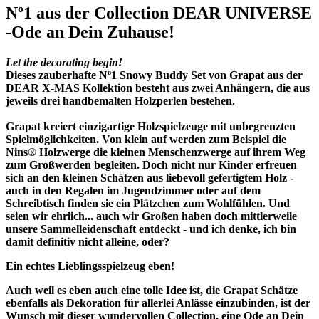
Nº1 aus der Collection DEAR UNIVERSE
-Ode an Dein Zuhause!
Let the decorating begin!
Dieses zauberhafte
Nº1 Snowy Buddy
Set von Grapat aus der
DEAR X-MAS Kollektion besteht aus zwei Anhängern, die aus
jeweils drei handbemalten Holzperlen bestehen.
Grapat kreiert einzigartige Holzspielzeuge mit unbegrenzten
Spielmöglichkeiten. Von klein auf werden zum Beispiel die
Nins® Holzwerge die kleinen Menschenzwerge auf ihrem Weg
zum Großwerden begleiten. Doch nicht nur Kinder erfreuen
sich an den kleinen Schätzen aus liebevoll gefertigtem Holz -
auch in den Regalen im Jugendzimmer oder auf dem
Schreibtisch finden sie ein Plätzchen zum Wohlfühlen. Und
seien wir ehrlich... auch wir Großen haben doch mittlerweile
unsere Sammelleidenschaft entdeckt - und ich denke, ich bin
damit definitiv nicht alleine, oder?
Ein echtes Lieblingsspielzeug eben!
Auch weil es eben auch eine tolle Idee ist, die Grapat Schätze
ebenfalls als Dekoration für allerlei Anlässe einzubinden, ist der
Wunsch mit dieser wundervollen Collection, eine
Ode an Dein