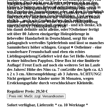
begleiten. Doch nicht nur Kinder erfreuen sich an den
Als glücklicher Partner von GRAPAT Holzspielzeugen
kleinen Schätzen aus liebevoll gefertigtem Holz - auch in
bietet der Holzspielzeug Profi Online-Shop eine breite
den Regalen im Jugendzimmer oder auf dem Schreibtisch
Auswahl an kreativem Spielzeug. Entdecke hier die Welt
finden sie ein Plätzchen zum Wohlfühlen. Und seien wir
von GRAPAT und fördere die Vorstellungskraft Deiner
ehrlich... auch wir Großen haben doch mittlerweile
Kinder auf spielerische Weise. Kreatives Holzspielzeug
unsere Sammelleidenschaft entdeckt - und ich denke, ich
von GRAPAT | Holzspielzeug Profi
bin damit definitiv nicht alleine, oder?Ostheimer fertigt
seit über 80 Jahren einzigartige Holzspielzeuge in
liebevoller Handarbeit in Deutschland, sorgt für ein
pädagogisch wertvolles Spielerlebnis und lässt so manches
Sammlerherz höher schlagen. Grapat ♥ Ostheimer - eine
wunderbare Freundschaft und eben ein echtes
Lieblingsspielzeug!Geliefert wird das Set Hello Autumn!
in einer hübschen Pappbox. Diese Box ist eine limitierte
Auflage! Freut Euch auf noch ein weiteres Set im Laufe
des Jahres! Höhe des Nins ca. 7 cmGröße des Igels ca. 4,5
x 2 x 3 cm. Altersempfehlung: ab 3 Jahren. ACHTUNG!
Nicht geeignet für Kinder unter 36 Monaten, wegen
Erstickungsgefahr durch verschluckbare Kleinteile.
Regulärer Preis:
29,50 €
Preis inkl. MwSt. zzgl. Versandkosten
Sofort verfügbar, Lieferzeit: * ca. 10 Werktage *