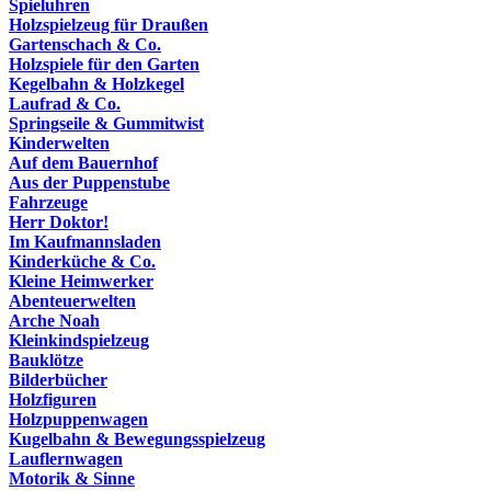
Spieluhren
Holzspielzeug für Draußen
Gartenschach & Co.
Holzspiele für den Garten
Kegelbahn & Holzkegel
Laufrad & Co.
Springseile & Gummitwist
Kinderwelten
Auf dem Bauernhof
Aus der Puppenstube
Fahrzeuge
Herr Doktor!
Im Kaufmannsladen
Kinderküche & Co.
Kleine Heimwerker
Abenteuerwelten
Arche Noah
Kleinkindspielzeug
Bauklötze
Bilderbücher
Holzfiguren
Holzpuppenwagen
Kugelbahn & Bewegungsspielzeug
Lauflernwagen
Motorik & Sinne