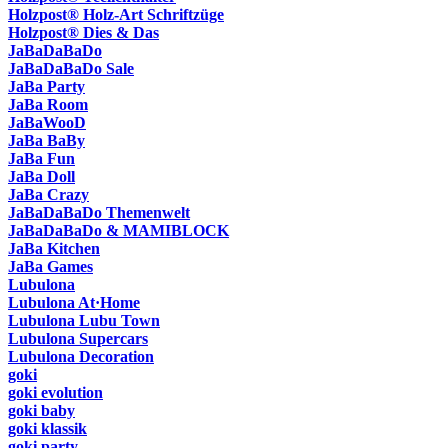
Holzpost® Holz-Art Schriftzüge
Holzpost® Dies & Das
JaBaDaBaDo
JaBaDaBaDo Sale
JaBa Party
JaBa Room
JaBaWooD
JaBa BaBy
JaBa Fun
JaBa Doll
JaBa Crazy
JaBaDaBaDo Themenwelt
JaBaDaBaDo & MAMIBLOCK
JaBa Kitchen
JaBa Games
Lubulona
Lubulona At·Home
Lubulona Lubu Town
Lubulona Supercars
Lubulona Decoration
goki
goki evolution
goki baby
goki klassik
goki party