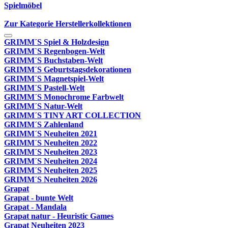
Spielmöbel
Zur Kategorie Herstellerkollektionen
GRIMM´S Spiel & Holzdesign
GRIMM`S Regenbogen-Welt
GRIMM´S Buchstaben-Welt
GRIMM´S Geburtstagsdekorationen
GRIMM´S Magnetspiel-Welt
GRIMM´S Pastell-Welt
GRIMM´S Monochrome Farbwelt
GRIMM´S Natur-Welt
GRIMM´S TINY ART COLLECTION
GRIMM´S Zahlenland
GRIMM´S Neuheiten 2021
GRIMM´S Neuheiten 2022
GRIMM´S Neuheiten 2023
GRIMM´S Neuheiten 2024
GRIMM´S Neuheiten 2025
GRIMM´S Neuheiten 2026
Grapat
Grapat - bunte Welt
Grapat - Mandala
Grapat natur - Heuristic Games
Grapat Neuheiten 2023