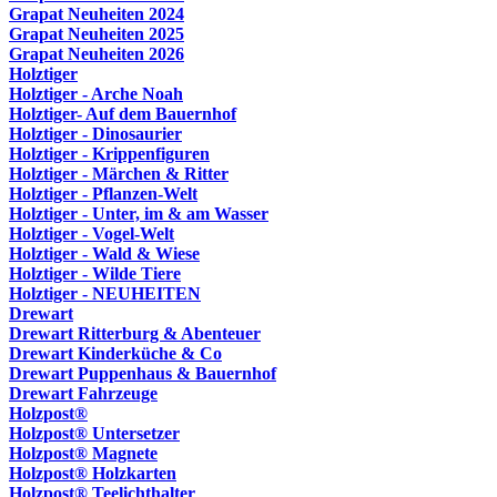
Grapat Neuheiten 2024
Grapat Neuheiten 2025
Grapat Neuheiten 2026
Holztiger
Holztiger - Arche Noah
Holztiger- Auf dem Bauernhof
Holztiger - Dinosaurier
Holztiger - Krippenfiguren
Holztiger - Märchen & Ritter
Holztiger - Pflanzen-Welt
Holztiger - Unter, im & am Wasser
Holztiger - Vogel-Welt
Holztiger - Wald & Wiese
Holztiger - Wilde Tiere
Holztiger - NEUHEITEN
Drewart
Drewart Ritterburg & Abenteuer
Drewart Kinderküche & Co
Drewart Puppenhaus & Bauernhof
Drewart Fahrzeuge
Holzpost®
Holzpost® Untersetzer
Holzpost® Magnete
Holzpost® Holzkarten
Holzpost® Teelichthalter