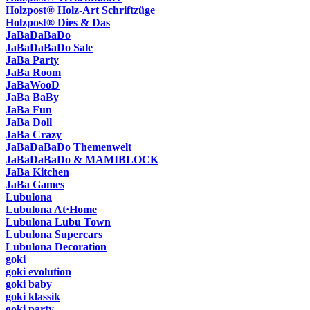
Holzpost® Holz-Art Schriftzüge
Holzpost® Dies & Das
JaBaDaBaDo
JaBaDaBaDo Sale
JaBa Party
JaBa Room
JaBaWooD
JaBa BaBy
JaBa Fun
JaBa Doll
JaBa Crazy
JaBaDaBaDo Themenwelt
JaBaDaBaDo & MAMIBLOCK
JaBa Kitchen
JaBa Games
Lubulona
Lubulona At·Home
Lubulona Lubu Town
Lubulona Supercars
Lubulona Decoration
goki
goki evolution
goki baby
goki klassik
goki party