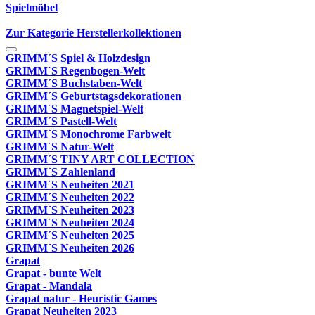
Spielmöbel
Zur Kategorie Herstellerkollektionen
GRIMM´S Spiel & Holzdesign
GRIMM`S Regenbogen-Welt
GRIMM´S Buchstaben-Welt
GRIMM´S Geburtstagsdekorationen
GRIMM´S Magnetspiel-Welt
GRIMM´S Pastell-Welt
GRIMM´S Monochrome Farbwelt
GRIMM´S Natur-Welt
GRIMM´S TINY ART COLLECTION
GRIMM´S Zahlenland
GRIMM´S Neuheiten 2021
GRIMM´S Neuheiten 2022
GRIMM´S Neuheiten 2023
GRIMM´S Neuheiten 2024
GRIMM´S Neuheiten 2025
GRIMM´S Neuheiten 2026
Grapat
Grapat - bunte Welt
Grapat - Mandala
Grapat natur - Heuristic Games
Grapat Neuheiten 2023