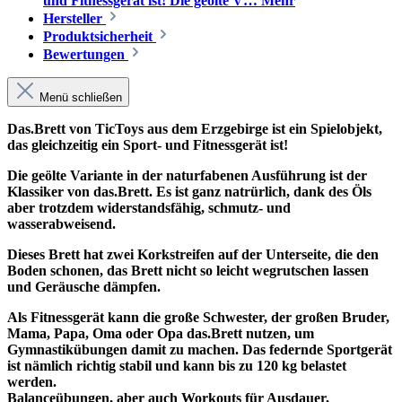
und Fitnessgerät ist! Die geölte V…
Mehr
Hersteller
Produktsicherheit
Bewertungen
Menü schließen
Das.Brett von TicToys aus dem Erzgebirge ist ein Spielobjekt,
das gleichzeitig ein Sport- und Fitnessgerät ist!
Die geölte Variante in der naturfabenen Ausführung ist der
Klassiker von das.Brett. Es ist ganz natrürlich, dank des Öls
aber trotzdem widerstandsfähig, schmutz- und
wasserabweisend.
Dieses Brett hat zwei Korkstreifen auf der Unterseite, die den
Boden schonen, das Brett nicht so leicht wegrutschen lassen
und Geräusche dämpfen.
Als Fitnessgerät kann die große Schwester, der großen Bruder,
Mama, Papa, Oma oder Opa das.Brett nutzen, um
Gymnastikübungen damit zu machen. Das federnde Sportgerät
ist nämlich richtig stabil und kann bis zu 120 kg belastet
werden.
Balanceübungen, aber auch Workouts für Ausdauer,