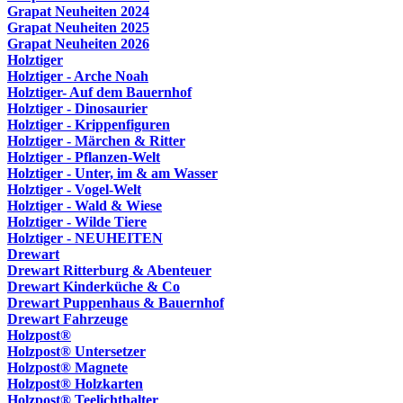
Grapat Neuheiten 2024
Grapat Neuheiten 2025
Grapat Neuheiten 2026
Holztiger
Holztiger - Arche Noah
Holztiger- Auf dem Bauernhof
Holztiger - Dinosaurier
Holztiger - Krippenfiguren
Holztiger - Märchen & Ritter
Holztiger - Pflanzen-Welt
Holztiger - Unter, im & am Wasser
Holztiger - Vogel-Welt
Holztiger - Wald & Wiese
Holztiger - Wilde Tiere
Holztiger - NEUHEITEN
Drewart
Drewart Ritterburg & Abenteuer
Drewart Kinderküche & Co
Drewart Puppenhaus & Bauernhof
Drewart Fahrzeuge
Holzpost®
Holzpost® Untersetzer
Holzpost® Magnete
Holzpost® Holzkarten
Holzpost® Teelichthalter