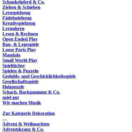
Schaukelpferd & Co.
Ziehen & Schieben
Lernspielzeug
Fädelspielzeug
Kreativspielzeug
Lernuhren
Lesen & Rechnen
Open Ended Play
Bau- & Legespiele
Loose Parts Play
Mandala
Small World Play
Spieltücher
Spielen & Puzzeln
Gedulds- und Geschicklichkeitsspiele
Gesellschaftsspiele
Holzpuzzle
Schach, Backgammon & Co.
spiel gut
Wir machen Musik
Zur Kategorie Dekoration
Advent & Weihnachten
Adventskranz & Co.