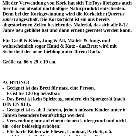
Mit der Verwendung von Kork hat sich TicToys übrigens auch
hier für ein absolut nachhaltiges Naturprodukt entschieden.
Denn bei der Korkgewinnung wird die Korkeiche (
Quercus
suber
) abgeschält. Die Korkschicht ist ein aus bereits
abgestorbenen Zellen bestehendes Material, das sich alle 8-12
Jahre neu gebildet hat und dann erneut geerntet werden kann.
Für Groß & Klein, Jung & Alt, Mädels & Jungs und
wahrscheinlich sogar Hund & Katz - das.Brett wird mit
Sicherheit der neue Liebling unter Ihrem Dach.
Größe ca. 86 x 29 x 19 cm.
ACHTUNG!
- Geeignet ist das Brett für max. eine Person.
- Es ist bis 120 kg belastbar.
- Das.Brett ist kein Spielzeug, sondern ein Sportgerät (nach
DIN EN 913).
- Geeignet ist es ab 3 Jahren, jedoch müssen Kinder unter 6
Jahren besonders beaufsichtigt werden!
- Verwendung nur auf einem ebenen Untergrund und nicht
ein- oder beidseitig erhöhen!
- Für harte Böden wie Fliesen, Laminat, Parkett, o.ä.