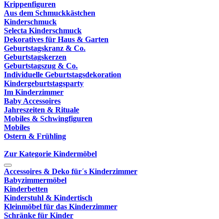
Krippenfiguren
Aus dem Schmuckkästchen
Kinderschmuck
Selecta Kinderschmuck
Dekoratives für Haus & Garten
Geburtstagskranz & Co.
Geburtstagskerzen
Geburtstagszug & Co.
Individuelle Geburtstagsdekoration
Kindergeburtstagsparty
Im Kinderzimmer
Baby Accessoires
Jahreszeiten & Rituale
Mobiles & Schwingfiguren
Mobiles
Ostern & Frühling
Zur Kategorie Kindermöbel
Accessoires & Deko für´s Kinderzimmer
Babyzimmermöbel
Kinderbetten
Kinderstuhl & Kindertisch
Kleinmöbel für das Kinderzimmer
Schränke für Kinder