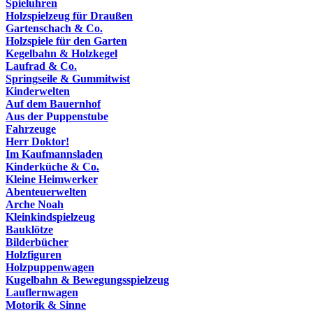
Spieluhren
Holzspielzeug für Draußen
Gartenschach & Co.
Holzspiele für den Garten
Kegelbahn & Holzkegel
Laufrad & Co.
Springseile & Gummitwist
Kinderwelten
Auf dem Bauernhof
Aus der Puppenstube
Fahrzeuge
Herr Doktor!
Im Kaufmannsladen
Kinderküche & Co.
Kleine Heimwerker
Abenteuerwelten
Arche Noah
Kleinkindspielzeug
Bauklötze
Bilderbücher
Holzfiguren
Holzpuppenwagen
Kugelbahn & Bewegungsspielzeug
Lauflernwagen
Motorik & Sinne