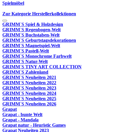
Spielmöbel
Zur Kategorie Herstellerkollektionen
GRIMM´S Spiel & Holzdesign
GRIMM`S Regenbogen-Welt
GRIMM´S Buchstaben-Welt
GRIMM´S Geburtstagsdekorationen
GRIMM´S Magnetspiel-Welt
GRIMM´S Pastell-Welt
GRIMM´S Monochrome Farbwelt
GRIMM´S Natur-Welt
GRIMM´S TINY ART COLLECTION
GRIMM´S Zahlenland
GRIMM´S Neuheiten 2021
GRIMM´S Neuheiten 2022
GRIMM´S Neuheiten 2023
GRIMM´S Neuheiten 2024
GRIMM´S Neuheiten 2025
GRIMM´S Neuheiten 2026
Grapat
Grapat - bunte Welt
Grapat - Mandala
Grapat natur - Heuristic Games
Grapat Neuheiten 2023