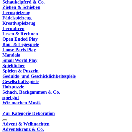
Schaukelpferd & Co.
Ziehen & Schieben
Lernspielzeug
Fädelspielzeug
Kreativspielzeug
Lernuhren
Lesen & Rechnen
Open Ended Play
Bau- & Legespiele
Loose Parts Play
Mandala
Small World Play
Spieltücher
Spielen & Puzzeln
Gedulds- und Geschicklichkeitsspiele
Gesellschaftsspiele
Holzpuzzle
Schach, Backgammon & Co.
spiel gut
Wir machen Musik
Zur Kategorie Dekoration
Advent & Weihnachten
Adventskranz & Co.