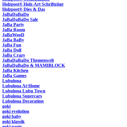
Holzpost® Holz-Art Schriftzüge
Holzpost® Dies & Das
JaBaDaBaDo
JaBaDaBaDo Sale
JaBa Party
JaBa Room
JaBaWooD
JaBa BaBy
JaBa Fun
JaBa Doll
JaBa Crazy
JaBaDaBaDo Themenwelt
JaBaDaBaDo & MAMIBLOCK
JaBa Kitchen
JaBa Games
Lubulona
Lubulona At·Home
Lubulona Lubu Town
Lubulona Supercars
Lubulona Decoration
goki
goki evolution
goki baby
goki klassik
goki party