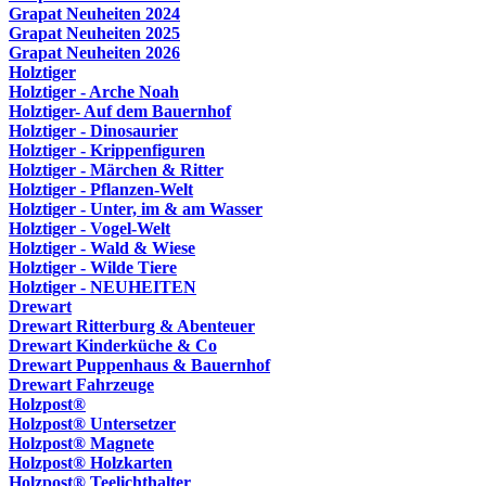
Grapat Neuheiten 2024
Grapat Neuheiten 2025
Grapat Neuheiten 2026
Holztiger
Holztiger - Arche Noah
Holztiger- Auf dem Bauernhof
Holztiger - Dinosaurier
Holztiger - Krippenfiguren
Holztiger - Märchen & Ritter
Holztiger - Pflanzen-Welt
Holztiger - Unter, im & am Wasser
Holztiger - Vogel-Welt
Holztiger - Wald & Wiese
Holztiger - Wilde Tiere
Holztiger - NEUHEITEN
Drewart
Drewart Ritterburg & Abenteuer
Drewart Kinderküche & Co
Drewart Puppenhaus & Bauernhof
Drewart Fahrzeuge
Holzpost®
Holzpost® Untersetzer
Holzpost® Magnete
Holzpost® Holzkarten
Holzpost® Teelichthalter