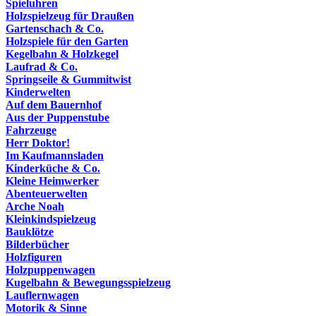
Spieluhren
Holzspielzeug für Draußen
Gartenschach & Co.
Holzspiele für den Garten
Kegelbahn & Holzkegel
Laufrad & Co.
Springseile & Gummitwist
Kinderwelten
Auf dem Bauernhof
Aus der Puppenstube
Fahrzeuge
Herr Doktor!
Im Kaufmannsladen
Kinderküche & Co.
Kleine Heimwerker
Abenteuerwelten
Arche Noah
Kleinkindspielzeug
Bauklötze
Bilderbücher
Holzfiguren
Holzpuppenwagen
Kugelbahn & Bewegungsspielzeug
Lauflernwagen
Motorik & Sinne