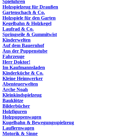
Spieluhren
Holzspielzeug für Draußen
Gartenschach & Co.
Holzspiele für den Garten
Kegelbahn & Holzkegel
Laufrad & Co.
Springseile & Gummitwist
Kinderwelten
Auf dem Bauernhof
Aus der Puppenstube
Fahrzeuge
Herr Doktor!
Im Kaufmannsladen
Kinderküche & Co.
Kleine Heimwerker
Abenteuerwelten
Arche Noah
Kleinkindspielzeug
Bauklötze
Bilderbücher
Holzfiguren
Holzpuppenwagen
Kugelbahn & Bewegungsspielzeug
Lauflernwagen
Motorik & Sinne