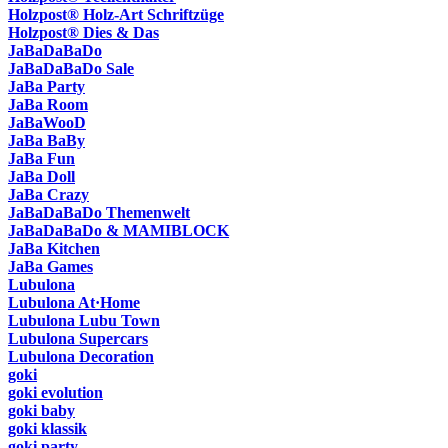
Holzpost® Holz-Art Schriftzüge
Holzpost® Dies & Das
JaBaDaBaDo
JaBaDaBaDo Sale
JaBa Party
JaBa Room
JaBaWooD
JaBa BaBy
JaBa Fun
JaBa Doll
JaBa Crazy
JaBaDaBaDo Themenwelt
JaBaDaBaDo & MAMIBLOCK
JaBa Kitchen
JaBa Games
Lubulona
Lubulona At·Home
Lubulona Lubu Town
Lubulona Supercars
Lubulona Decoration
goki
goki evolution
goki baby
goki klassik
goki party