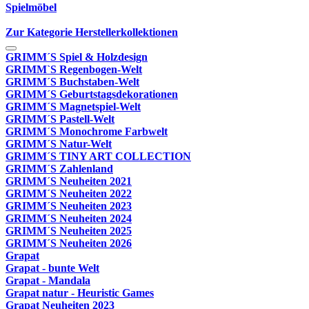
Spielmöbel
Zur Kategorie Herstellerkollektionen
GRIMM´S Spiel & Holzdesign
GRIMM`S Regenbogen-Welt
GRIMM´S Buchstaben-Welt
GRIMM´S Geburtstagsdekorationen
GRIMM´S Magnetspiel-Welt
GRIMM´S Pastell-Welt
GRIMM´S Monochrome Farbwelt
GRIMM´S Natur-Welt
GRIMM´S TINY ART COLLECTION
GRIMM´S Zahlenland
GRIMM´S Neuheiten 2021
GRIMM´S Neuheiten 2022
GRIMM´S Neuheiten 2023
GRIMM´S Neuheiten 2024
GRIMM´S Neuheiten 2025
GRIMM´S Neuheiten 2026
Grapat
Grapat - bunte Welt
Grapat - Mandala
Grapat natur - Heuristic Games
Grapat Neuheiten 2023