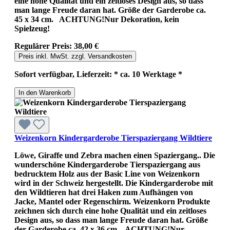
eine hohe Qualität und ein zeitloses Design aus, so dass
man lange Freude daran hat. Größe der Garderobe ca.
45 x 34 cm. ACHTUNG!Nur Dekoration, kein
Spielzeug!
Regulärer Preis:
38,00 €
Preis inkl. MwSt. zzgl. Versandkosten
Sofort verfügbar, Lieferzeit: * ca. 10 Werktage *
In den Warenkorb
Weizenkorn Kindergarderobe Tierspaziergang Wildtiere
Löwe, Giraffe und Zebra machen einen Spaziergang.. Die
wunderschöne Kindergarderobe Tierspaziergang aus
bedrucktem Holz aus der Basic Line von Weizenkorn
wird in der Schweiz hergestellt. Die Kindergarderobe mit
den Wildtieren hat drei Haken zum Aufhängen von
Jacke, Mantel oder Regenschirm. Weizenkorn Produkte
zeichnen sich durch eine hohe Qualität und ein zeitloses
Design aus, so dass man lange Freude daran hat. Größe
der Garderobe ca. 42 x 36 cm. ACHTUNG!Nur