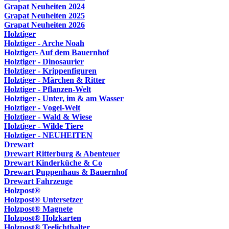
Grapat Neuheiten 2024
Grapat Neuheiten 2025
Grapat Neuheiten 2026
Holztiger
Holztiger - Arche Noah
Holztiger- Auf dem Bauernhof
Holztiger - Dinosaurier
Holztiger - Krippenfiguren
Holztiger - Märchen & Ritter
Holztiger - Pflanzen-Welt
Holztiger - Unter, im & am Wasser
Holztiger - Vogel-Welt
Holztiger - Wald & Wiese
Holztiger - Wilde Tiere
Holztiger - NEUHEITEN
Drewart
Drewart Ritterburg & Abenteuer
Drewart Kinderküche & Co
Drewart Puppenhaus & Bauernhof
Drewart Fahrzeuge
Holzpost®
Holzpost® Untersetzer
Holzpost® Magnete
Holzpost® Holzkarten
Holzpost® Teelichthalter