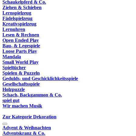
Schaukelpferd & Co.
Ziehen & Schieben
Lernspielzeug
Fädelspielzeug
Kreativspielzeug
Lernuhren
Lesen & Rechnen
Open Ended Play
Bau- & Legespiele
Loose Parts Play
Mandala
Small World Play
Spieltücher
Spielen & Puzzeln
Gedulds- und Geschicklichkeitsspiele
Gesellschaftsspiele
Holzpuzzle
Schach, Backgammon & Co.
spiel gut
Wir machen Musik
Zur Kategorie Dekoration
Advent & Weihnachten
Adventskranz & Co.