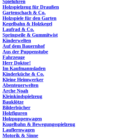
Spieluhren
Holzspielzeug für Draußen
Gartenschach & Co.
Holzspiele für den Garten
Kegelbahn & Holzkegel
Laufrad & Co.
Springseile & Gummitwist
Kinderwelten
Auf dem Bauernhof
Aus der Puppenstube
Fahrzeuge
Herr Doktor!
Im Kaufmannsladen
Kinderküche & Co.
Kleine Heimwerker
Abenteuerwelten
Arche Noah
Kleinkindspielzeug
Bauklötze
Bilderbücher
Holzfiguren
Holzpuppenwagen
Kugelbahn & Bewegungsspielzeug
Lauflernwagen
Motorik & Sinne