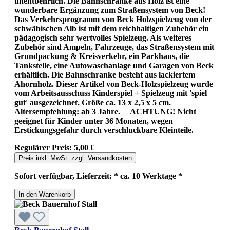
unentbehrlich. Die Bahnschranke aus Holz ist eine
wunderbare Ergänzung zum Straßensystem von Beck!
Das Verkehrsprogramm von Beck Holzspielzeug von der
schwäbischen Alb ist mit dem reichhaltigen Zubehör ein
pädagogisch sehr wertvolles Spielzeug. Als weiteres
Zubehör sind Ampeln, Fahrzeuge, das Straßensystem mit
Grundpackung & Kreisverkehr, ein Parkhaus, die
Tankstelle, eine Autowaschanlage und Garagen von Beck
erhältlich. Die Bahnschranke besteht aus lackiertem
Ahornholz. Dieser Artikel von Beck-Holzspielzeug wurde
vom Arbeitsausschuss Kinderspiel + Spielzeug mit 'spiel
gut' ausgezeichnet. Größe ca. 13 x 2,5 x 5 cm.
Altersempfehlung: ab 3 Jahre. ACHTUNG! Nicht
geeignet für Kinder unter 36 Monaten, wegen
Erstickungsgefahr durch verschluckbare Kleinteile.
Regulärer Preis:
5,00 €
Preis inkl. MwSt. zzgl. Versandkosten
Sofort verfügbar, Lieferzeit: * ca. 10 Werktage *
In den Warenkorb