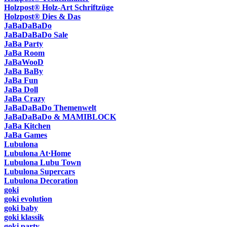
Holzpost® Holz-Art Schriftzüge
Holzpost® Dies & Das
JaBaDaBaDo
JaBaDaBaDo Sale
JaBa Party
JaBa Room
JaBaWooD
JaBa BaBy
JaBa Fun
JaBa Doll
JaBa Crazy
JaBaDaBaDo Themenwelt
JaBaDaBaDo & MAMIBLOCK
JaBa Kitchen
JaBa Games
Lubulona
Lubulona At·Home
Lubulona Lubu Town
Lubulona Supercars
Lubulona Decoration
goki
goki evolution
goki baby
goki klassik
goki party