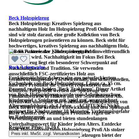
Beck Holzspielzeug
Beck Holzspielzeug: Kreatives Spielzeug aus
nachhaltigem Holz Im Holzspielzeug Profi Online-Shop
sind wir stolz darauf, eine große Kollektion von Beck
Holzspielzeugen präsentieren zu können. Beck steht für
hochwertiges, kreatives Spielzeug aus nachhaltigem Holz,
das die Fantasie der Kinder anregt und umweltfreundlich
hergestellt wird. Nachhaltigkeit im Fokus Bei Beck
Holzspielzeug liegt ein besonderer Schwerpunkt auf
Beck Ackerwalze
Nachhaltigkeit und Tradition. Sie verwenden
ausschließlich FSC-zertifiziertes Holz aus
Funktionstüchtige Ackerwalze aus naturlackiertem
verantwortungsvoller Forstwirtschaft, um sicherzustellen,
Eschenholz von Beck-Holzspielzeug. Länge ca. 15 cm.
dass ihre Produkte die Umwelt respektieren und
Passend zu den beiden 'Beck Traktoren'. Dieser Artikel
schützen. Hergestellt werden die Spielzeuge des
von Beck-Holzspielzeug wurde vom Arbeitsausschuss
Familienbetriebs in Hülben auf der Schwäbischen Alb.
Kinderspiel + Spielzeug mit 'spiel gut' ausgezeichnet.
Kreativität und Spaß Das traditionelle Holzspielzeug von
Altersempfehlung: ab 4 Jahre. ACHTUNG! Nicht
Beck fördert die kreative Entwicklung und den Spielspaß
geeignet für Kinder unter 10 Monaten. Verletzungsgefahr
Ihrer Kinder. Die vielfältigen Produkte regen die
im Rachenraum!
Vorstellungskraft an und bieten stundenlangen
Unterhaltungswert für Kinder jeden Alters. Entdecke
Regulärer Preis:
16,10 €
Beck Holzspielzeug beim Holzspielzeug Profi Als stolzer
Preis inkl. MwSt. zzgl. Versandkosten
Wiederverkäufer von Beck Holzspielzeugen bietet der