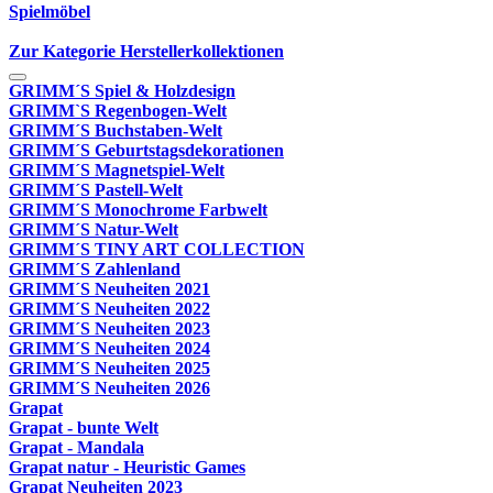
Spielmöbel
Zur Kategorie Herstellerkollektionen
GRIMM´S Spiel & Holzdesign
GRIMM`S Regenbogen-Welt
GRIMM´S Buchstaben-Welt
GRIMM´S Geburtstagsdekorationen
GRIMM´S Magnetspiel-Welt
GRIMM´S Pastell-Welt
GRIMM´S Monochrome Farbwelt
GRIMM´S Natur-Welt
GRIMM´S TINY ART COLLECTION
GRIMM´S Zahlenland
GRIMM´S Neuheiten 2021
GRIMM´S Neuheiten 2022
GRIMM´S Neuheiten 2023
GRIMM´S Neuheiten 2024
GRIMM´S Neuheiten 2025
GRIMM´S Neuheiten 2026
Grapat
Grapat - bunte Welt
Grapat - Mandala
Grapat natur - Heuristic Games
Grapat Neuheiten 2023