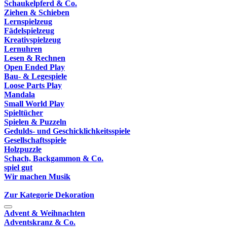
Schaukelpferd & Co.
Ziehen & Schieben
Lernspielzeug
Fädelspielzeug
Kreativspielzeug
Lernuhren
Lesen & Rechnen
Open Ended Play
Bau- & Legespiele
Loose Parts Play
Mandala
Small World Play
Spieltücher
Spielen & Puzzeln
Gedulds- und Geschicklichkeitsspiele
Gesellschaftsspiele
Holzpuzzle
Schach, Backgammon & Co.
spiel gut
Wir machen Musik
Zur Kategorie Dekoration
Advent & Weihnachten
Adventskranz & Co.