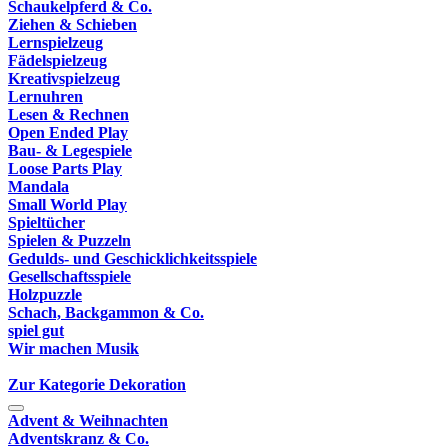
Schaukelpferd & Co.
Ziehen & Schieben
Lernspielzeug
Fädelspielzeug
Kreativspielzeug
Lernuhren
Lesen & Rechnen
Open Ended Play
Bau- & Legespiele
Loose Parts Play
Mandala
Small World Play
Spieltücher
Spielen & Puzzeln
Gedulds- und Geschicklichkeitsspiele
Gesellschaftsspiele
Holzpuzzle
Schach, Backgammon & Co.
spiel gut
Wir machen Musik
Zur Kategorie Dekoration
Advent & Weihnachten
Adventskranz & Co.