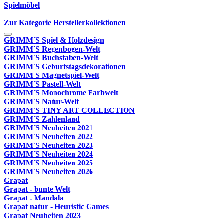
Spielmöbel
Zur Kategorie Herstellerkollektionen
GRIMM´S Spiel & Holzdesign
GRIMM`S Regenbogen-Welt
GRIMM´S Buchstaben-Welt
GRIMM´S Geburtstagsdekorationen
GRIMM´S Magnetspiel-Welt
GRIMM´S Pastell-Welt
GRIMM´S Monochrome Farbwelt
GRIMM´S Natur-Welt
GRIMM´S TINY ART COLLECTION
GRIMM´S Zahlenland
GRIMM´S Neuheiten 2021
GRIMM´S Neuheiten 2022
GRIMM´S Neuheiten 2023
GRIMM´S Neuheiten 2024
GRIMM´S Neuheiten 2025
GRIMM´S Neuheiten 2026
Grapat
Grapat - bunte Welt
Grapat - Mandala
Grapat natur - Heuristic Games
Grapat Neuheiten 2023