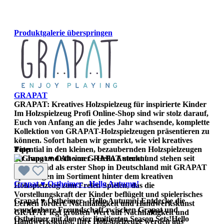
Produktgalerie überspringen
GRAPAT
GRAPAT: Kreatives Holzspielzeug für inspirierte Kinder
Im Holzspielzeug Profi Online-Shop sind wir stolz darauf,
Euch von Anfang an die jedes Jahr wachsende, komplette
Kollektion von GRAPAT-Holzspielzeugen präsentieren zu
können. Sofort haben wir gemerkt, wie viel kreatives
Potential in den kleinen, bezaubernden Holzspielzeugen
Tipp
für Jung und Alt von GRAPAT steckt und stehen seit
Beginn und als erster Shop in Deutschland mit GRAPAT
Spielzeugen im Sortiment hinter dem kreativen
Grapat ♥ Ostheimer - Hello Autumn!
Holzspielzeug zum Freien Spielen, das die
Vorstellungskraft der Kinder beflügelt und spielerisches
Grapat ♥ Ostheimer - Hello Autumn! Entdecke die
Lernen fördert. Nachhaltigkeit und Handwerkskunst
wunderbare Freundschaft zwischen Grapat und
GRAPAT legt größten Wert auf Nachhaltigkeit und
Ostheimer mit den vier limitierten Season Sets!Hello
Handwerkskunst. Ihre Holzspielzeuge werden aus