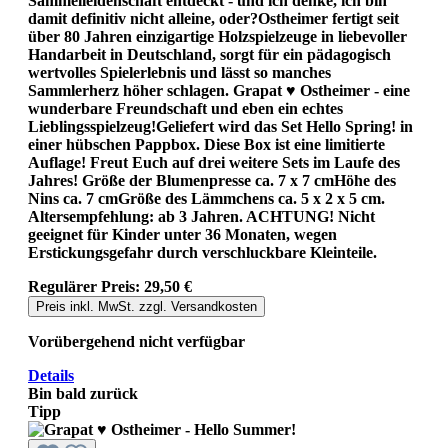
Sammelleidenschaft entdeckt - und ich denke, ich bin
damit definitiv nicht alleine, oder?Ostheimer fertigt seit
über 80 Jahren einzigartige Holzspielzeuge in liebevoller
Handarbeit in Deutschland, sorgt für ein pädagogisch
wertvolles Spielerlebnis und lässt so manches
Sammlerherz höher schlagen. Grapat ♥ Ostheimer - eine
wunderbare Freundschaft und eben ein echtes
Lieblingsspielzeug!Geliefert wird das Set Hello Spring! in
einer hübschen Pappbox. Diese Box ist eine limitierte
Auflage! Freut Euch auf drei weitere Sets im Laufe des
Jahres! Größe der Blumenpresse ca. 7 x 7 cmHöhe des
Nins ca. 7 cmGröße des Lämmchens ca. 5 x 2 x 5 cm.
Altersempfehlung: ab 3 Jahren. ACHTUNG! Nicht
geeignet für Kinder unter 36 Monaten, wegen
Erstickungsgefahr durch verschluckbare Kleinteile.
Regulärer Preis:
29,50 €
Preis inkl. MwSt. zzgl. Versandkosten
Vorübergehend nicht verfügbar
Details
Bin bald zurück
Tipp