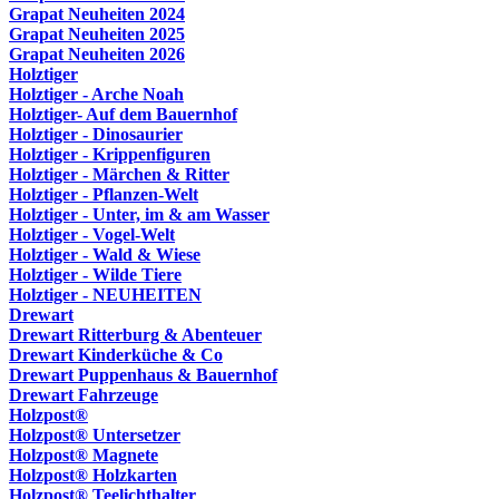
Grapat Neuheiten 2024
Grapat Neuheiten 2025
Grapat Neuheiten 2026
Holztiger
Holztiger - Arche Noah
Holztiger- Auf dem Bauernhof
Holztiger - Dinosaurier
Holztiger - Krippenfiguren
Holztiger - Märchen & Ritter
Holztiger - Pflanzen-Welt
Holztiger - Unter, im & am Wasser
Holztiger - Vogel-Welt
Holztiger - Wald & Wiese
Holztiger - Wilde Tiere
Holztiger - NEUHEITEN
Drewart
Drewart Ritterburg & Abenteuer
Drewart Kinderküche & Co
Drewart Puppenhaus & Bauernhof
Drewart Fahrzeuge
Holzpost®
Holzpost® Untersetzer
Holzpost® Magnete
Holzpost® Holzkarten
Holzpost® Teelichthalter