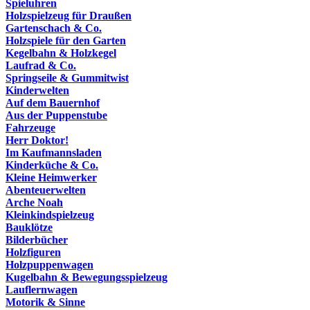
Spieluhren
Holzspielzeug für Draußen
Gartenschach & Co.
Holzspiele für den Garten
Kegelbahn & Holzkegel
Laufrad & Co.
Springseile & Gummitwist
Kinderwelten
Auf dem Bauernhof
Aus der Puppenstube
Fahrzeuge
Herr Doktor!
Im Kaufmannsladen
Kinderküche & Co.
Kleine Heimwerker
Abenteuerwelten
Arche Noah
Kleinkindspielzeug
Bauklötze
Bilderbücher
Holzfiguren
Holzpuppenwagen
Kugelbahn & Bewegungsspielzeug
Lauflernwagen
Motorik & Sinne