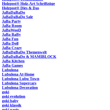
Holzpost® Holz-Art Schriftzüge
Holzpost® Dies & Das
JaBaDaBaDo
JaBaDaBaDo Sale
JaBa Party
JaBa Room
JaBaWooD
JaBa BaBy
JaBa Fun
JaBa Doll
JaBa Crazy
JaBaDaBaDo Themenwelt
JaBaDaBaDo & MAMIBLOCK
JaBa Kitchen
JaBa Games
Lubulona
Lubulona At·Home
Lubulona Lubu Town
Lubulona Supercars
Lubulona Decoration
goki
goki evolution
goki baby
goki klassik
goki party