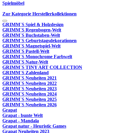
Spielmöbel
Zur Kategorie Herstellerkollektionen
GRIMM´S Spiel & Holzdesign
GRIMM`S Regenbogen-Welt
GRIMM´S Buchstaben-Welt
GRIMM´S Geburtstagsdekorationen
GRIMM´S Magnetspiel-Welt
GRIMM´S Pastell-Welt
GRIMM´S Monochrome Farbwelt
GRIMM´S Natur-Welt
GRIMM´S TINY ART COLLECTION
GRIMM´S Zahlenland
GRIMM´S Neuheiten 2021
GRIMM´S Neuheiten 2022
GRIMM´S Neuheiten 2023
GRIMM´S Neuheiten 2024
GRIMM´S Neuheiten 2025
GRIMM´S Neuheiten 2026
Grapat
Grapat - bunte Welt
Grapat - Mandala
Grapat natur - Heuristic Games
Grapat Neuheiten 2023