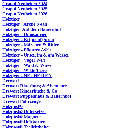
Grapat Neuheiten 2024
Grapat Neuheiten 2025
Grapat Neuheiten 2026
Holztiger
Holztiger - Arche Noah
Holztiger- Auf dem Bauernhof
Holztiger - Dinosaurier
Holztiger - Krippenfiguren
Holztiger - Märchen & Ritter
Holztiger - Pflanzen-Welt
Holztiger - Unter, im & am Wasser
Holztiger - Vogel-Welt
Holztiger - Wald & Wiese
Holztiger - Wilde Tiere
Holztiger - NEUHEITEN
Drewart
Drewart Ritterburg & Abenteuer
Drewart Kinderküche & Co
Drewart Puppenhaus & Bauernhof
Drewart Fahrzeuge
Holzpost®
Holzpost® Untersetzer
Holzpost® Magnete
Holzpost® Holzkarten
Holzpost® Teelichthalter