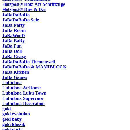
Holzpost® Holz-Art Schriftzüge
Holzpost® Dies & Das
JaBaDaBaDo
JaBaDaBaDo Sale
JaBa Party
JaBa Room
JaBaWooD
JaBa BaBy
JaBa Fun
JaBa Doll
JaBa Crazy
JaBaDaBaDo Themenwelt
JaBaDaBaDo & MAMIBLOCK
JaBa Kitchen
JaBa Games
Lubulona
Lubulona At·Home
Lubulona Lubu Town
Lubulona Supercars
Lubulona Decoration
goki
goki evolution
goki baby
goki klassik
goki party