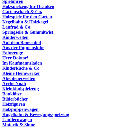
Spieluhren
Holzspielzeug für Draußen
Gartenschach & Co.
Holzspiele für den Garten
Kegelbahn & Holzkegel
Laufrad & Co.
Springseile & Gummitwist
Kinderwelten
Auf dem Bauernhof
Aus der Puppenstube
Fahrzeuge
Herr Doktor!
Im Kaufmannsladen
Kinderküche & Co.
Kleine Heimwerker
Abenteuerwelten
Arche Noah
Kleinkindspielzeug
Bauklötze
Bilderbücher
Holzfiguren
Holzpuppenwagen
Kugelbahn & Bewegungsspielzeug
Lauflernwagen
Motorik & Sinne