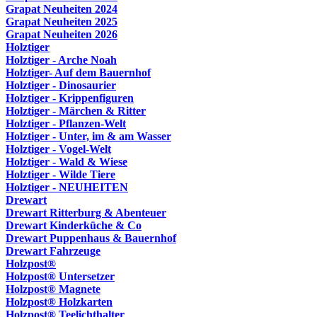
Grapat Neuheiten 2024
Grapat Neuheiten 2025
Grapat Neuheiten 2026
Holztiger
Holztiger - Arche Noah
Holztiger- Auf dem Bauernhof
Holztiger - Dinosaurier
Holztiger - Krippenfiguren
Holztiger - Märchen & Ritter
Holztiger - Pflanzen-Welt
Holztiger - Unter, im & am Wasser
Holztiger - Vogel-Welt
Holztiger - Wald & Wiese
Holztiger - Wilde Tiere
Holztiger - NEUHEITEN
Drewart
Drewart Ritterburg & Abenteuer
Drewart Kinderküche & Co
Drewart Puppenhaus & Bauernhof
Drewart Fahrzeuge
Holzpost®
Holzpost® Untersetzer
Holzpost® Magnete
Holzpost® Holzkarten
Holzpost® Teelichthalter