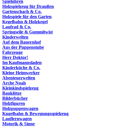
Spieluhren
Holzspielzeug für Draußen
Gartenschach & Co.
Holzspiele für den Garten
Kegelbahn & Holzkegel
Laufrad & Co.
Springseile & Gummitwist
Kinderwelten
Auf dem Bauernhof
Aus der Puppenstube
Fahrzeuge
Herr Doktor!
Im Kaufmannsladen
Kinderküche & Co.
Kleine Heimwerker
Abenteuerwelten
Arche Noah
Kleinkindspielzeug
Bauklötze
Bilderbücher
Holzfiguren
Holzpuppenwagen
Kugelbahn & Bewegungsspielzeug
Lauflernwagen
Motorik & Sinne