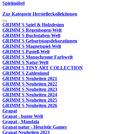
Spielmöbel
Zur Kategorie Herstellerkollektionen
GRIMM´S Spiel & Holzdesign
GRIMM`S Regenbogen-Welt
GRIMM´S Buchstaben-Welt
GRIMM´S Geburtstagsdekorationen
GRIMM´S Magnetspiel-Welt
GRIMM´S Pastell-Welt
GRIMM´S Monochrome Farbwelt
GRIMM´S Natur-Welt
GRIMM´S TINY ART COLLECTION
GRIMM´S Zahlenland
GRIMM´S Neuheiten 2021
GRIMM´S Neuheiten 2022
GRIMM´S Neuheiten 2023
GRIMM´S Neuheiten 2024
GRIMM´S Neuheiten 2025
GRIMM´S Neuheiten 2026
Grapat
Grapat - bunte Welt
Grapat - Mandala
Grapat natur - Heuristic Games
Grapat Neuheiten 2023