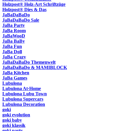
Holzpost® Holz-Art Schriftzüge
Holzpost® Dies & Das
JaBaDaBaDo
JaBaDaBaDo Sale
JaBa Party
JaBa Room
JaBaWooD
JaBa BaBy
JaBa Fun
JaBa Doll
JaBa Crazy
JaBaDaBaDo Themenwelt
JaBaDaBaDo & MAMIBLOCK
JaBa Kitchen
JaBa Games
Lubulona
Lubulona At·Home
Lubulona Lubu Town
Lubulona Supercars
Lubulona Decoration
goki
goki evolution
goki baby
goki klassik
goki party