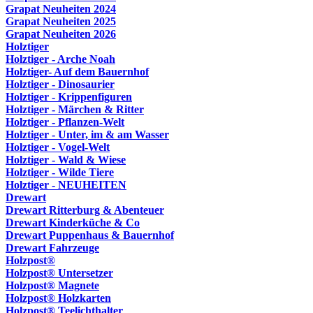
Grapat Neuheiten 2024
Grapat Neuheiten 2025
Grapat Neuheiten 2026
Holztiger
Holztiger - Arche Noah
Holztiger- Auf dem Bauernhof
Holztiger - Dinosaurier
Holztiger - Krippenfiguren
Holztiger - Märchen & Ritter
Holztiger - Pflanzen-Welt
Holztiger - Unter, im & am Wasser
Holztiger - Vogel-Welt
Holztiger - Wald & Wiese
Holztiger - Wilde Tiere
Holztiger - NEUHEITEN
Drewart
Drewart Ritterburg & Abenteuer
Drewart Kinderküche & Co
Drewart Puppenhaus & Bauernhof
Drewart Fahrzeuge
Holzpost®
Holzpost® Untersetzer
Holzpost® Magnete
Holzpost® Holzkarten
Holzpost® Teelichthalter