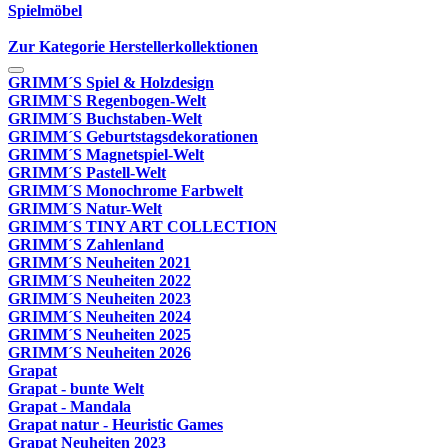
Spielmöbel
Zur Kategorie Herstellerkollektionen
GRIMM´S Spiel & Holzdesign
GRIMM`S Regenbogen-Welt
GRIMM´S Buchstaben-Welt
GRIMM´S Geburtstagsdekorationen
GRIMM´S Magnetspiel-Welt
GRIMM´S Pastell-Welt
GRIMM´S Monochrome Farbwelt
GRIMM´S Natur-Welt
GRIMM´S TINY ART COLLECTION
GRIMM´S Zahlenland
GRIMM´S Neuheiten 2021
GRIMM´S Neuheiten 2022
GRIMM´S Neuheiten 2023
GRIMM´S Neuheiten 2024
GRIMM´S Neuheiten 2025
GRIMM´S Neuheiten 2026
Grapat
Grapat - bunte Welt
Grapat - Mandala
Grapat natur - Heuristic Games
Grapat Neuheiten 2023