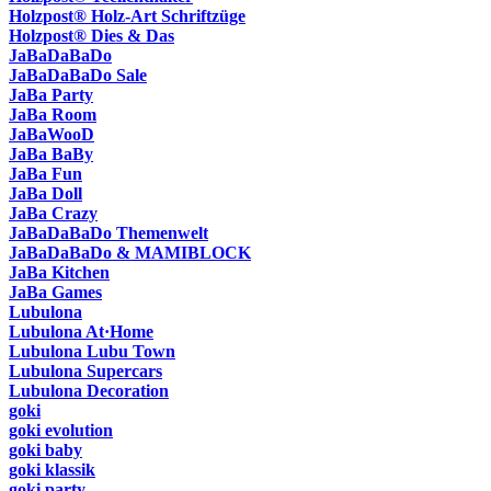
Holzpost® Holz-Art Schriftzüge
Holzpost® Dies & Das
JaBaDaBaDo
JaBaDaBaDo Sale
JaBa Party
JaBa Room
JaBaWooD
JaBa BaBy
JaBa Fun
JaBa Doll
JaBa Crazy
JaBaDaBaDo Themenwelt
JaBaDaBaDo & MAMIBLOCK
JaBa Kitchen
JaBa Games
Lubulona
Lubulona At·Home
Lubulona Lubu Town
Lubulona Supercars
Lubulona Decoration
goki
goki evolution
goki baby
goki klassik
goki party