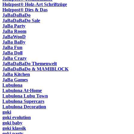
Holzpost® Holz-Art Schriftzüge
Holzpost® Dies & Das
JaBaDaBaDo
JaBaDaBaDo Sale
JaBa Party
JaBa Room
JaBaWooD
JaBa BaBy
JaBa Fun
JaBa Doll
JaBa Crazy
JaBaDaBaDo Themenwelt
JaBaDaBaDo & MAMIBLOCK
JaBa Kitchen
JaBa Games
Lubulona
Lubulona At·Home
Lubulona Lubu Town
Lubulona Supercars
Lubulona Decoration
goki
goki evolution
goki baby
goki klassik
goki party