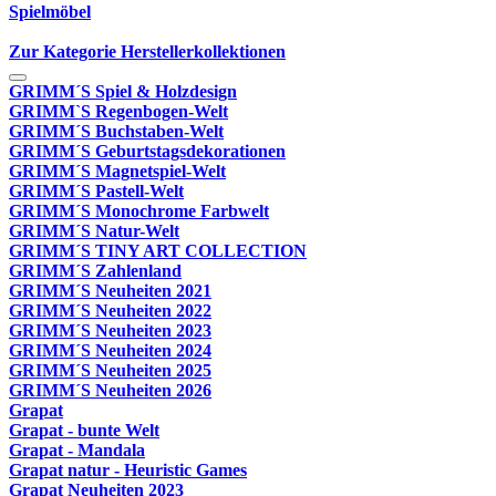
Spielmöbel
Zur Kategorie Herstellerkollektionen
GRIMM´S Spiel & Holzdesign
GRIMM`S Regenbogen-Welt
GRIMM´S Buchstaben-Welt
GRIMM´S Geburtstagsdekorationen
GRIMM´S Magnetspiel-Welt
GRIMM´S Pastell-Welt
GRIMM´S Monochrome Farbwelt
GRIMM´S Natur-Welt
GRIMM´S TINY ART COLLECTION
GRIMM´S Zahlenland
GRIMM´S Neuheiten 2021
GRIMM´S Neuheiten 2022
GRIMM´S Neuheiten 2023
GRIMM´S Neuheiten 2024
GRIMM´S Neuheiten 2025
GRIMM´S Neuheiten 2026
Grapat
Grapat - bunte Welt
Grapat - Mandala
Grapat natur - Heuristic Games
Grapat Neuheiten 2023