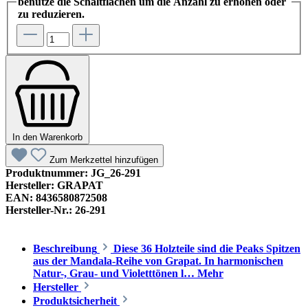
benutze die Schaltflächen um die Anzahl zu erhöhen oder
zu reduzieren.
In den Warenkorb
Zum Merkzettel hinzufügen
Produktnummer:
JG_26-291
Hersteller:
GRAPAT
EAN:
8436580872508
Hersteller-Nr.:
26-291
Beschreibung
Diese 36 Holzteile sind die Peaks Spitzen
aus der Mandala-Reihe von Grapat. In harmonischen
Natur-, Grau- und Violetttönen l…
Mehr
Hersteller
Produktsicherheit