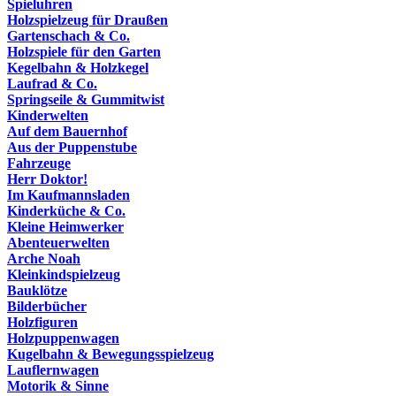
Spieluhren
Holzspielzeug für Draußen
Gartenschach & Co.
Holzspiele für den Garten
Kegelbahn & Holzkegel
Laufrad & Co.
Springseile & Gummitwist
Kinderwelten
Auf dem Bauernhof
Aus der Puppenstube
Fahrzeuge
Herr Doktor!
Im Kaufmannsladen
Kinderküche & Co.
Kleine Heimwerker
Abenteuerwelten
Arche Noah
Kleinkindspielzeug
Bauklötze
Bilderbücher
Holzfiguren
Holzpuppenwagen
Kugelbahn & Bewegungsspielzeug
Lauflernwagen
Motorik & Sinne