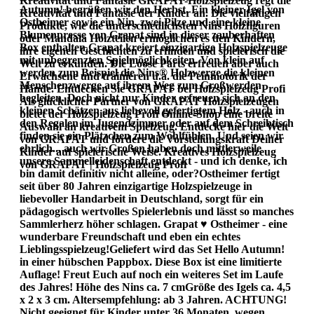
Kreativität und Fantasie GRAPAT-Holzspielzeug regt die
Autumn! begrüßen wir den Herbst. Ein kleiner Igel von
Kreativität und Fantasie der Kinder an. Die vielfältigen
Ostheimer sowie ein Nin, zwei Pilze und eine kleine
Produkte, wie die unterschiedlichsten Nins Holzfiguren
Blumenpresse von Grapat sind in dieser zauberhaften
oder Mandala Holzteilen ermöglichen es den Kindern,
Box enthalten.Grapat kreiert einzigartige Holzspielzeuge
ihre eigenen Geschichten zu erfinden und spielerisch die
mit unbegrenzten Spielmöglichkeiten. Von klein auf
Welt zu erkunden. Die Loose Parts erfreuen aber auch
werden zum Beispiel die Nins® Holzwerge die kleinen
Erwachsene und trainieren u.a. die Feinmotorik der
Menschenzwerge auf ihrem Weg zum Großwerden
Hände. Entdecken Sie GRAPAT bei Holzspielzeug Profi
begleiten. Doch nicht nur Kinder erfreuen sich an den
Als glücklicher Partner von GRAPAT Holzspielzeugen
kleinen Schätzen aus liebevoll gefertigtem Holz - auch in
bietet der Holzspielzeug Profi Online-Shop eine breite
den Regalen im Jugendzimmer oder auf dem Schreibtisch
Auswahl an kreativem Spielzeug. Entdecke hier die Welt
finden sie ein Plätzchen zum Wohlfühlen. Und seien wir
von GRAPAT und fördere die Vorstellungskraft Deiner
ehrlich... auch wir Großen haben doch mittlerweile
Kinder auf spielerische Weise. Kreatives Holzspielzeug
unsere Sammelleidenschaft entdeckt - und ich denke, ich
von GRAPAT | Holzspielzeug Profi
bin damit definitiv nicht alleine, oder?Ostheimer fertigt
seit über 80 Jahren einzigartige Holzspielzeuge in
liebevoller Handarbeit in Deutschland, sorgt für ein
pädagogisch wertvolles Spielerlebnis und lässt so manches
Sammlerherz höher schlagen. Grapat ♥ Ostheimer - eine
wunderbare Freundschaft und eben ein echtes
Lieblingsspielzeug!Geliefert wird das Set Hello Autumn!
in einer hübschen Pappbox. Diese Box ist eine limitierte
Auflage! Freut Euch auf noch ein weiteres Set im Laufe
des Jahres! Höhe des Nins ca. 7 cmGröße des Igels ca. 4,5
x 2 x 3 cm. Altersempfehlung: ab 3 Jahren. ACHTUNG!
Nicht geeignet für Kinder unter 36 Monaten, wegen