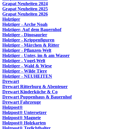
Grapat Neuheiten 2024
Grapat Neuheiten 2025
Grapat Neuheiten 2026
Holztiger
Holztiger - Arche Noah
Holztiger- Auf dem Bauernhof
Holztiger - Dinosaurier
Holztiger - Krippenfiguren
Holztiger - Märchen & Ritter
Holztiger - Pflanzen-Welt
Holztiger - Unter, im & am Wasser
Holztiger - Vogel-Welt
Holztiger - Wald & Wiese
Holztiger - Wilde Tiere
Holztiger - NEUHEITEN
Drewart
Drewart Ritterburg & Abenteuer
Drewart Kinderküche & Co
Drewart Puppenhaus & Bauernhof
Drewart Fahrzeuge
Holzpost®
Holzpost® Untersetzer
Holzpost® Magnete
Holzpost® Holzkarten
Holzpost® Teelichthalter