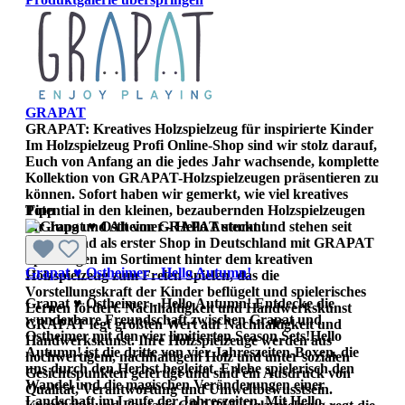
GRAPAT
GRAPAT: Kreatives Holzspielzeug für inspirierte Kinder
Im Holzspielzeug Profi Online-Shop sind wir stolz darauf,
Euch von Anfang an die jedes Jahr wachsende, komplette
Kollektion von GRAPAT-Holzspielzeugen präsentieren zu
können. Sofort haben wir gemerkt, wie viel kreatives
Potential in den kleinen, bezaubernden Holzspielzeugen
Tipp
für Jung und Alt von GRAPAT steckt und stehen seit
Beginn und als erster Shop in Deutschland mit GRAPAT
Spielzeugen im Sortiment hinter dem kreativen
Grapat ♥ Ostheimer - Hello Autumn!
Holzspielzeug zum Freien Spielen, das die
Vorstellungskraft der Kinder beflügelt und spielerisches
Grapat ♥ Ostheimer - Hello Autumn! Entdecke die
Lernen fördert. Nachhaltigkeit und Handwerkskunst
wunderbare Freundschaft zwischen Grapat und
GRAPAT legt größten Wert auf Nachhaltigkeit und
Ostheimer mit den vier limitierten Season Sets!Hello
Handwerkskunst. Ihre Holzspielzeuge werden aus
Autumn! ist die dritte von vier Jahreszeiten-Boxen, die
hochwertigem, nachhaltigem Holz und unter sozialen
uns durch den Herbst begleitet. Erlebe spielerisch den
Gesichtspunkten gefertigt und sind ein Ausdruck von
Wandel und die magischen Veränderungen einer
Qualität, Verantwortung und Umweltbewusstsein.
Landschaft im Laufe der Jahreszeiten. Mit Hello