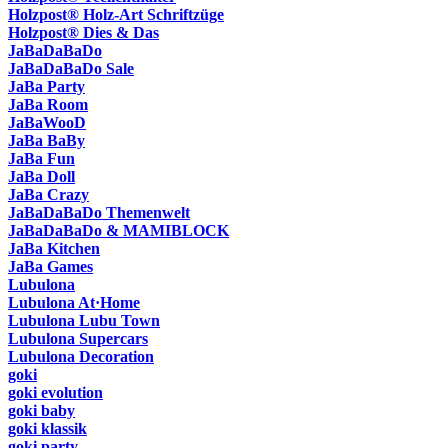
Holzpost® Holz-Art Schriftzüge
Holzpost® Dies & Das
JaBaDaBaDo
JaBaDaBaDo Sale
JaBa Party
JaBa Room
JaBaWooD
JaBa BaBy
JaBa Fun
JaBa Doll
JaBa Crazy
JaBaDaBaDo Themenwelt
JaBaDaBaDo & MAMIBLOCK
JaBa Kitchen
JaBa Games
Lubulona
Lubulona At·Home
Lubulona Lubu Town
Lubulona Supercars
Lubulona Decoration
goki
goki evolution
goki baby
goki klassik
goki party