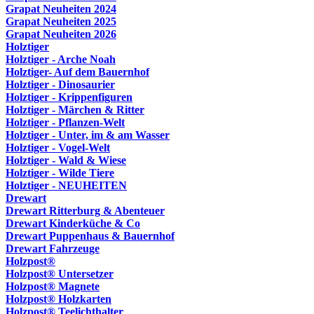
Grapat Neuheiten 2024
Grapat Neuheiten 2025
Grapat Neuheiten 2026
Holztiger
Holztiger - Arche Noah
Holztiger- Auf dem Bauernhof
Holztiger - Dinosaurier
Holztiger - Krippenfiguren
Holztiger - Märchen & Ritter
Holztiger - Pflanzen-Welt
Holztiger - Unter, im & am Wasser
Holztiger - Vogel-Welt
Holztiger - Wald & Wiese
Holztiger - Wilde Tiere
Holztiger - NEUHEITEN
Drewart
Drewart Ritterburg & Abenteuer
Drewart Kinderküche & Co
Drewart Puppenhaus & Bauernhof
Drewart Fahrzeuge
Holzpost®
Holzpost® Untersetzer
Holzpost® Magnete
Holzpost® Holzkarten
Holzpost® Teelichthalter