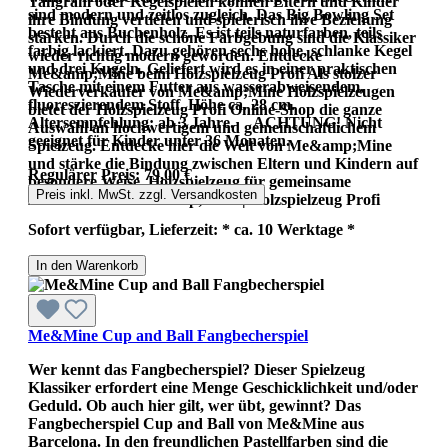
Tangram oder Kegelspielen können Eltern und Kinder
sind modern und zeitlos zugleich. Das Big Bowling Set
ihre Bindung vertiefen und spielerisch ihre Beziehung
besteht aus Buchenholz. Es ist teils naturfarben, teils
stärken. Durch die schöne Farbgebung sind die Klassiker
farbig lackiert. Dazu gehören sechs hohe, schlanke Kegel
wieder richtig modern geworden. Entdecke
und drei Kugeln. Geliefert wird es in einer praktischen
Me&amp;Mine beim Holzspielzeug Profi Als stolzer
Tasche mit einem Futter aus wasserabweisendem,
Wiederverkäufer von Me&amp;Mine Holzspielzeugen
fluoreszierendem Stoff. Höhe ca. 28 cm.
bietet der Holzspielzeug Profi Online-Shop die ganze
Altersempfehlung: ab 3 Jahre. ACHTUNG! Nicht
Auswahl an hochwertigem und gemeinschaftlichem
geeignet für Kinder unter 36 Monaten..
Spielzeug. Entdecke hier die Welt von Me&amp;Mine
und stärke die Bindung zwischen Eltern und Kindern auf
Regulärer Preis:
79,00 €
besondere Weise. Holzspielzeug für gemeinsame
Preis inkl. MwSt. zzgl. Versandkosten
Abenteuer von Me&amp;Mine | Holzspielzeug Profi
Sofort verfügbar, Lieferzeit: * ca. 10 Werktage *
In den Warenkorb
Me&Mine Cup and Ball Fangbecherspiel
Wer kennt das Fangbecherspiel? Dieser Spielzeug
Klassiker erfordert eine Menge Geschicklichkeit und/oder
Geduld. Ob auch hier gilt, wer übt, gewinnt? Das
Fangbecherspiel Cup and Ball von Me&Mine aus
Barcelona. In den freundlichen Pastellfarben sind die