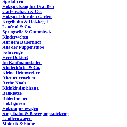
Spieluhren
Holzspielzeug für Draußen
Gartenschach & Co.
Holzspiele für den Garten
Kegelbahn & Holzkegel
Laufrad & Co.
Springseile & Gummitwist
Kinderwelten
Auf dem Bauernhof
Aus der Puppenstube
Fahrzeuge
Herr Doktor!
Im Kaufmannsladen
Kinderküche & Co.
Kleine Heimwerker
Abenteuerwelten
Arche Noah
Kleinkindspielzeug
Bauklötze
Bilderbücher
Holzfiguren
Holzpuppenwagen
Kugelbahn & Bewegungsspielzeug
Lauflernwagen
Motorik & Sinne