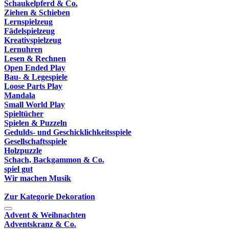
Schaukelpferd & Co.
Ziehen & Schieben
Lernspielzeug
Fädelspielzeug
Kreativspielzeug
Lernuhren
Lesen & Rechnen
Open Ended Play
Bau- & Legespiele
Loose Parts Play
Mandala
Small World Play
Spieltücher
Spielen & Puzzeln
Gedulds- und Geschicklichkeitsspiele
Gesellschaftsspiele
Holzpuzzle
Schach, Backgammon & Co.
spiel gut
Wir machen Musik
Zur Kategorie Dekoration
Advent & Weihnachten
Adventskranz & Co.