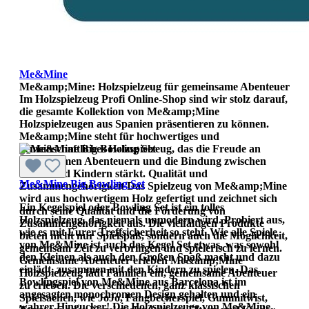
Me&Mine
Me&amp;Mine: Holzspielzeug für gemeinsame Abenteuer
Im Holzspielzeug Profi Online-Shop sind wir stolz darauf,
die gesamte Kollektion von Me&amp;Mine
Holzspielzeugen aus Spanien präsentieren zu können.
Me&amp;Mine steht für hochwertiges und
gemeinschaftliches Holzspielzeug, das die Freude an
gemeinsamen Abenteuern und die Bindung zwischen
Eltern und Kindern stärkt. Qualität und
Me&Mine Big Bowling Set
Zusammengehörigkeit Das Spielzeug von Me&amp;Mine
wird aus hochwertigem Holz gefertigt und zeichnet sich
Ein Kegelspiel oder Bowling Set ist ein tolles
durch seine Qualität und die Förderung von
Holzspielzeug, das niemals unmodern wird. Probiert aus,
Zusammengehörigkeit aus. Die vielfältigen Produkte
wie es mit Eurer Treffsicherheit so steht. Wie alle Spiele
bieten nicht nur Spielspaß, sondern auch die Möglichkeit,
von Me&Mine ist auch das Kegel Set etwas, was sowohl
gemeinsam Zeit zu verbringen und spielerisch zu lernen.
den Kleinen als auch den Großen Spaß macht und dazu
Gemeinsame Abenteuer erleben Me&amp;Mine
einlädt, zusammen mit den Kindern zu spielen. Das
Holzspielzeug lädt Familien ein, gemeinsame Abenteuer
Bowlingspiel von Me&Mine aus Barcelona ist im
zu erleben. Die verschiedenen, ganz klassischen
angesagten monochromen Design gehalten und ein
Spielsachen, wie JoJo, Fangbecherspiel, Gummitwist,
wahrer Hingucker! Die Holzspielzeuge von Me&Mine