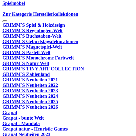
Spielmöbel
Zur Kategorie Herstellerkollektionen
GRIMM´S Spiel & Holzdesign
GRIMM`S Regenbogen-Welt
GRIMM´S Buchstaben-Welt
GRIMM´S Geburtstagsdekorationen
GRIMM´S Magnetspiel-Welt
GRIMM´S Pastell-Welt
GRIMM´S Monochrome Farbwelt
GRIMM´S Natur-Welt
GRIMM´S TINY ART COLLECTION
GRIMM´S Zahlenland
GRIMM´S Neuheiten 2021
GRIMM´S Neuheiten 2022
GRIMM´S Neuheiten 2023
GRIMM´S Neuheiten 2024
GRIMM´S Neuheiten 2025
GRIMM´S Neuheiten 2026
Grapat
Grapat - bunte Welt
Grapat - Mandala
Grapat natur - Heuristic Games
Grapat Neuheiten 2023