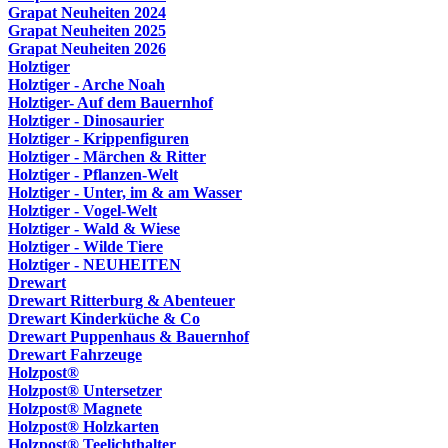
Grapat Neuheiten 2024
Grapat Neuheiten 2025
Grapat Neuheiten 2026
Holztiger
Holztiger - Arche Noah
Holztiger- Auf dem Bauernhof
Holztiger - Dinosaurier
Holztiger - Krippenfiguren
Holztiger - Märchen & Ritter
Holztiger - Pflanzen-Welt
Holztiger - Unter, im & am Wasser
Holztiger - Vogel-Welt
Holztiger - Wald & Wiese
Holztiger - Wilde Tiere
Holztiger - NEUHEITEN
Drewart
Drewart Ritterburg & Abenteuer
Drewart Kinderküche & Co
Drewart Puppenhaus & Bauernhof
Drewart Fahrzeuge
Holzpost®
Holzpost® Untersetzer
Holzpost® Magnete
Holzpost® Holzkarten
Holzpost® Teelichthalter