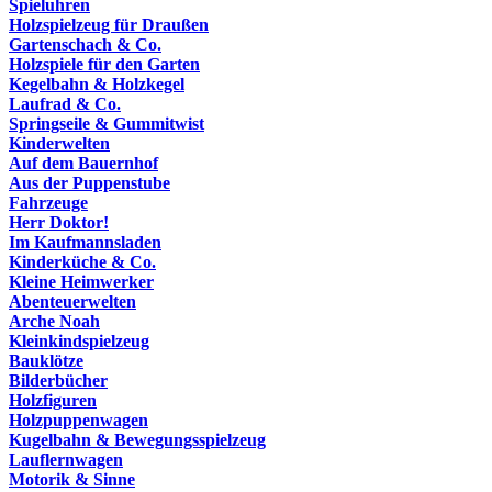
Spieluhren
Holzspielzeug für Draußen
Gartenschach & Co.
Holzspiele für den Garten
Kegelbahn & Holzkegel
Laufrad & Co.
Springseile & Gummitwist
Kinderwelten
Auf dem Bauernhof
Aus der Puppenstube
Fahrzeuge
Herr Doktor!
Im Kaufmannsladen
Kinderküche & Co.
Kleine Heimwerker
Abenteuerwelten
Arche Noah
Kleinkindspielzeug
Bauklötze
Bilderbücher
Holzfiguren
Holzpuppenwagen
Kugelbahn & Bewegungsspielzeug
Lauflernwagen
Motorik & Sinne