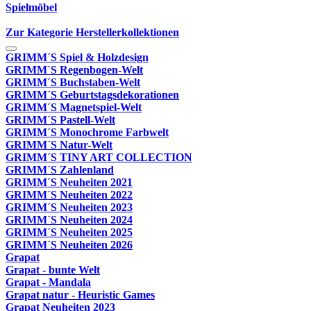
Spielmöbel
Zur Kategorie Herstellerkollektionen
GRIMM´S Spiel & Holzdesign
GRIMM`S Regenbogen-Welt
GRIMM´S Buchstaben-Welt
GRIMM´S Geburtstagsdekorationen
GRIMM´S Magnetspiel-Welt
GRIMM´S Pastell-Welt
GRIMM´S Monochrome Farbwelt
GRIMM´S Natur-Welt
GRIMM´S TINY ART COLLECTION
GRIMM´S Zahlenland
GRIMM´S Neuheiten 2021
GRIMM´S Neuheiten 2022
GRIMM´S Neuheiten 2023
GRIMM´S Neuheiten 2024
GRIMM´S Neuheiten 2025
GRIMM´S Neuheiten 2026
Grapat
Grapat - bunte Welt
Grapat - Mandala
Grapat natur - Heuristic Games
Grapat Neuheiten 2023