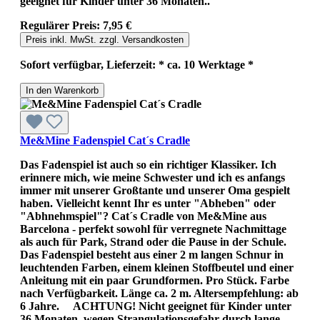
geeignet für Kinder unter 36 Monaten..
Regulärer Preis:
7,95 €
Preis inkl. MwSt. zzgl. Versandkosten
Sofort verfügbar, Lieferzeit: * ca. 10 Werktage *
In den Warenkorb
Me&Mine Fadenspiel Cat´s Cradle
Das Fadenspiel ist auch so ein richtiger Klassiker. Ich
erinnere mich, wie meine Schwester und ich es anfangs
immer mit unserer Großtante und unserer Oma gespielt
haben. Vielleicht kennt Ihr es unter "Abheben" oder
"Abhnehmspiel"? Cat´s Cradle von Me&Mine aus
Barcelona - perfekt sowohl für verregnete Nachmittage
als auch für Park, Strand oder die Pause in der Schule.
Das Fadenspiel besteht aus einer 2 m langen Schnur in
leuchtenden Farben, einem kleinen Stoffbeutel und einer
Anleitung mit ein paar Grundformen. Pro Stück. Farbe
nach Verfügbarkeit. Länge ca. 2 m. Altersempfehlung: ab
6 Jahre. ACHTUNG! Nicht geeignet für Kinder unter
36 Monaten, wegen Strangulationsgefahr durch lange