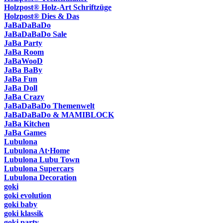
Holzpost® Holz-Art Schriftzüge
Holzpost® Dies & Das
JaBaDaBaDo
JaBaDaBaDo Sale
JaBa Party
JaBa Room
JaBaWooD
JaBa BaBy
JaBa Fun
JaBa Doll
JaBa Crazy
JaBaDaBaDo Themenwelt
JaBaDaBaDo & MAMIBLOCK
JaBa Kitchen
JaBa Games
Lubulona
Lubulona At·Home
Lubulona Lubu Town
Lubulona Supercars
Lubulona Decoration
goki
goki evolution
goki baby
goki klassik
goki party