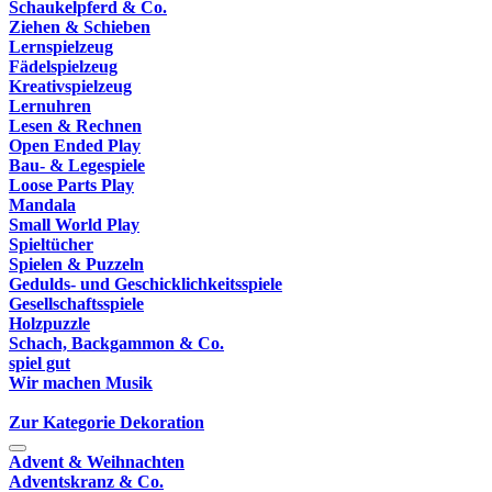
Schaukelpferd & Co.
Ziehen & Schieben
Lernspielzeug
Fädelspielzeug
Kreativspielzeug
Lernuhren
Lesen & Rechnen
Open Ended Play
Bau- & Legespiele
Loose Parts Play
Mandala
Small World Play
Spieltücher
Spielen & Puzzeln
Gedulds- und Geschicklichkeitsspiele
Gesellschaftsspiele
Holzpuzzle
Schach, Backgammon & Co.
spiel gut
Wir machen Musik
Zur Kategorie Dekoration
Advent & Weihnachten
Adventskranz & Co.