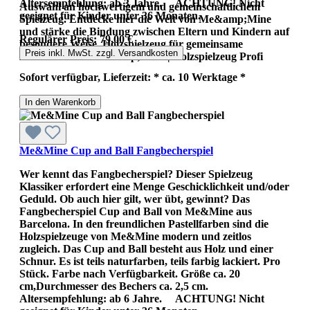
Altersempfehlung: ab 3 Jahre. ACHTUNG! Nicht
Auswahl an hochwertigem und gemeinschaftlichem
geeignet für Kinder unter 36 Monaten..
Spielzeug. Entdecke hier die Welt von Me&amp;Mine
und stärke die Bindung zwischen Eltern und Kindern auf
Regulärer Preis:
79,00 €
besondere Weise. Holzspielzeug für gemeinsame
Preis inkl. MwSt. zzgl. Versandkosten
Abenteuer von Me&amp;Mine | Holzspielzeug Profi
Sofort verfügbar, Lieferzeit: * ca. 10 Werktage *
In den Warenkorb
Me&Mine Cup and Ball Fangbecherspiel
Wer kennt das Fangbecherspiel? Dieser Spielzeug
Klassiker erfordert eine Menge Geschicklichkeit und/oder
Geduld. Ob auch hier gilt, wer übt, gewinnt? Das
Fangbecherspiel Cup and Ball von Me&Mine aus
Barcelona. In den freundlichen Pastellfarben sind die
Holzspielzeuge von Me&Mine modern und zeitlos
zugleich. Das Cup and Ball besteht aus Holz und einer
Schnur. Es ist teils naturfarben, teils farbig lackiert. Pro
Stück. Farbe nach Verfügbarkeit. Größe ca. 20
cm,Durchmesser des Bechers ca. 2,5 cm.
Altersempfehlung: ab 6 Jahre. ACHTUNG! Nicht