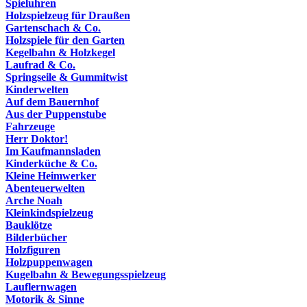
Spieluhren
Holzspielzeug für Draußen
Gartenschach & Co.
Holzspiele für den Garten
Kegelbahn & Holzkegel
Laufrad & Co.
Springseile & Gummitwist
Kinderwelten
Auf dem Bauernhof
Aus der Puppenstube
Fahrzeuge
Herr Doktor!
Im Kaufmannsladen
Kinderküche & Co.
Kleine Heimwerker
Abenteuerwelten
Arche Noah
Kleinkindspielzeug
Bauklötze
Bilderbücher
Holzfiguren
Holzpuppenwagen
Kugelbahn & Bewegungsspielzeug
Lauflernwagen
Motorik & Sinne