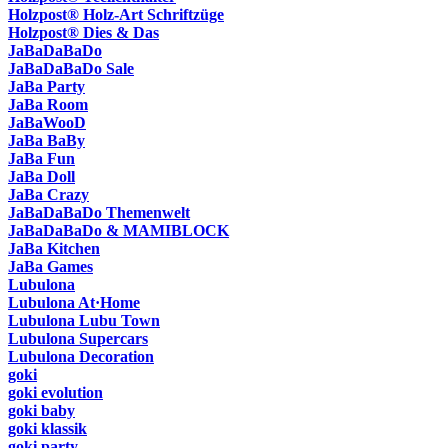
Holzpost® Holz-Art Schriftzüge
Holzpost® Dies & Das
JaBaDaBaDo
JaBaDaBaDo Sale
JaBa Party
JaBa Room
JaBaWooD
JaBa BaBy
JaBa Fun
JaBa Doll
JaBa Crazy
JaBaDaBaDo Themenwelt
JaBaDaBaDo & MAMIBLOCK
JaBa Kitchen
JaBa Games
Lubulona
Lubulona At·Home
Lubulona Lubu Town
Lubulona Supercars
Lubulona Decoration
goki
goki evolution
goki baby
goki klassik
goki party