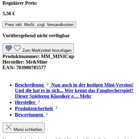
Regulärer Preis:
5,50 €
Preis inkl. MwSt. zzgl. Versandkosten
Vorübergehend nicht verfügbar
Zum Merkzettel hinzufügen
Produktnummer:
MM_MINICup
Hersteller:
Me&Mine
EAN:
703980785577
Beschreibung
Nun auch in der lustigen Mini-Version!
Und die hat es in sich... Wer kennt das Fangbecherspiel?
Dieser Spielzeug Klassiker e…
Mehr
Hersteller
Produktsicherheit
Bewertungen
Menü schließen