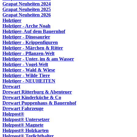
Grapat Neuheiten 2024
Grapat Neuheiten 2025
Grapat Neuheiten 2026
Holztiger
Holztiger - Arche Noah
Holztiger- Auf dem Bauernhof
Holztiger - Dinosaurier
Holztiger - Krippenfiguren
Holztiger - Märchen & Ritter
Holztiger - Pflanzen-Welt
Holztiger - Unter, im & am Wasser
Holztiger - Vogel-Welt
Holztiger - Wald & Wiese
Holztiger - Wilde Tiere
Holztiger - NEUHEITEN
Drewart
Drewart Ritterburg & Abenteuer
Drewart Kinderküche & Co
Drewart Puppenhaus & Bauernhof
Drewart Fahrzeuge
Holzpost®
Holzpost® Untersetzer
Holzpost® Magnete
Holzpost® Holzkarten
Holzpost® Teelichthalter