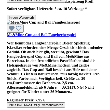
Preis inkl. MwSt. zzgl. Versandkosten
Abenteuer von Me&amp;Mine | Holzspielzeug Profi
Sofort verfügbar, Lieferzeit: * ca. 10 Werktage *
In den Warenkorb
Me&Mine Cup and Ball Fangbecherspiel
Wer kennt das Fangbecherspiel? Dieser Spielzeug
Klassiker erfordert eine Menge Geschicklichkeit und/oder
Geduld. Ob auch hier gilt, wer übt, gewinnt? Das
Fangbecherspiel Cup and Ball von Me&Mine aus
Barcelona. In den freundlichen Pastellfarben sind die
Holzspielzeuge von Me&Mine modern und zeitlos
zugleich. Das Cup and Ball besteht aus Holz und einer
Schnur. Es ist teils naturfarben, teils farbig lackiert. Pro
Stück. Farbe nach Verfügbarkeit. Größe ca. 20
cm,Durchmesser des Bechers ca. 2,5 cm.
Altersempfehlung: ab 6 Jahre. ACHTUNG! Nicht
geeignet für Kinder unter 36 Monaten..
Regulärer Preis:
7,95 €
Preis inkl. MwSt. zzgl. Versandkosten