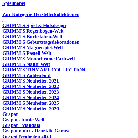
Spielmöbel
Zur Kategorie Herstellerkollektionen
GRIMM´S Spiel & Holzdesign
GRIMM`S Regenbogen-Welt
GRIMM´S Buchstaben-Welt
GRIMM´S Geburtstagsdekorationen
GRIMM´S Magnetspiel-Welt
GRIMM´S Pastell-Welt
GRIMM´S Monochrome Farbwelt
GRIMM´S Natur-Welt
GRIMM´S TINY ART COLLECTION
GRIMM´S Zahlenland
GRIMM´S Neuheiten 2021
GRIMM´S Neuheiten 2022
GRIMM´S Neuheiten 2023
GRIMM´S Neuheiten 2024
GRIMM´S Neuheiten 2025
GRIMM´S Neuheiten 2026
Grapat
Grapat - bunte Welt
Grapat - Mandala
Grapat natur - Heuristic Games
Grapat Neuheiten 2023