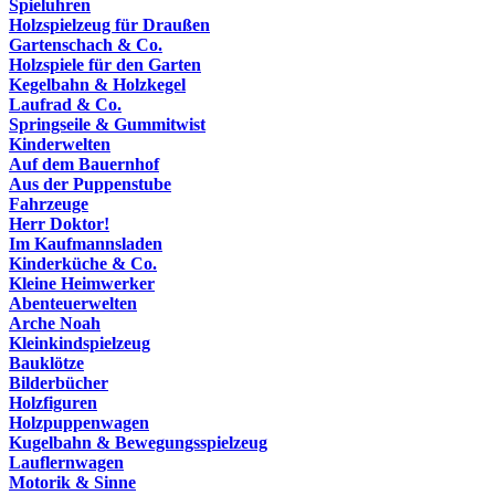
Spieluhren
Holzspielzeug für Draußen
Gartenschach & Co.
Holzspiele für den Garten
Kegelbahn & Holzkegel
Laufrad & Co.
Springseile & Gummitwist
Kinderwelten
Auf dem Bauernhof
Aus der Puppenstube
Fahrzeuge
Herr Doktor!
Im Kaufmannsladen
Kinderküche & Co.
Kleine Heimwerker
Abenteuerwelten
Arche Noah
Kleinkindspielzeug
Bauklötze
Bilderbücher
Holzfiguren
Holzpuppenwagen
Kugelbahn & Bewegungsspielzeug
Lauflernwagen
Motorik & Sinne