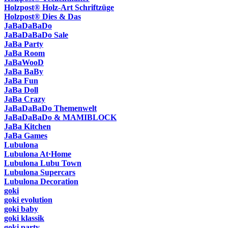
Holzpost® Holz-Art Schriftzüge
Holzpost® Dies & Das
JaBaDaBaDo
JaBaDaBaDo Sale
JaBa Party
JaBa Room
JaBaWooD
JaBa BaBy
JaBa Fun
JaBa Doll
JaBa Crazy
JaBaDaBaDo Themenwelt
JaBaDaBaDo & MAMIBLOCK
JaBa Kitchen
JaBa Games
Lubulona
Lubulona At·Home
Lubulona Lubu Town
Lubulona Supercars
Lubulona Decoration
goki
goki evolution
goki baby
goki klassik
goki party