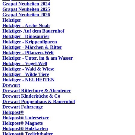
Grapat Neuheiten 2024
Grapat Neuheiten 2025
Grapat Neuheiten 2026
Holztiger
Holztiger - Arche Noah
Holztiger- Auf dem Bauernhof
Holztiger - Dinosaurier
Holztiger - Krippenfiguren
Holztiger - Märchen & Ritter
Holztiger - Pflanzen-Welt
Holztiger - Unter, im & am Wasser
Holztiger - Vogel-Welt
Holztiger - Wald & Wiese
Holztiger - Wilde Tiere
Holztiger - NEUHEITEN
Drewart
Drewart Ritterburg & Abenteuer
Drewart Kinderküche & Co
Drewart Puppenhaus & Bauernhof
Drewart Fahrzeuge
Holzpost®
Holzpost® Untersetzer
Holzpost® Magnete
Holzpost® Holzkarten
Holzpost® Teelichthalter