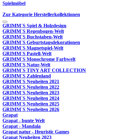
Spielmöbel
Zur Kategorie Herstellerkollektionen
GRIMM´S Spiel & Holzdesign
GRIMM`S Regenbogen-Welt
GRIMM´S Buchstaben-Welt
GRIMM´S Geburtstagsdekorationen
GRIMM´S Magnetspiel-Welt
GRIMM´S Pastell-Welt
GRIMM´S Monochrome Farbwelt
GRIMM´S Natur-Welt
GRIMM´S TINY ART COLLECTION
GRIMM´S Zahlenland
GRIMM´S Neuheiten 2021
GRIMM´S Neuheiten 2022
GRIMM´S Neuheiten 2023
GRIMM´S Neuheiten 2024
GRIMM´S Neuheiten 2025
GRIMM´S Neuheiten 2026
Grapat
Grapat - bunte Welt
Grapat - Mandala
Grapat natur - Heuristic Games
Grapat Neuheiten 2023