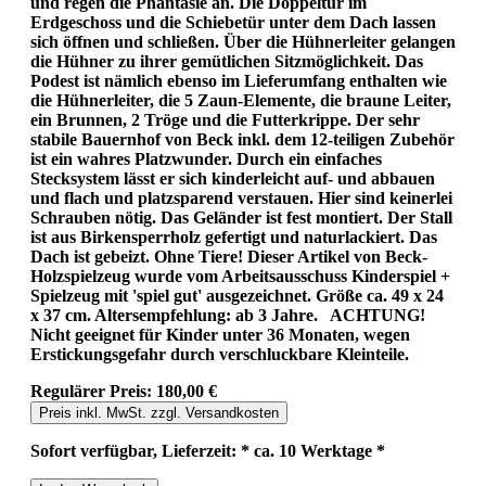
und regen die Phantasie an. Die Doppeltür im
Erdgeschoss und die Schiebetür unter dem Dach lassen
sich öffnen und schließen. Über die Hühnerleiter gelangen
die Hühner zu ihrer gemütlichen Sitzmöglichkeit. Das
Podest ist nämlich ebenso im Lieferumfang enthalten wie
die Hühnerleiter, die 5 Zaun-Elemente, die braune Leiter,
ein Brunnen, 2 Tröge und die Futterkrippe. Der sehr
stabile Bauernhof von Beck inkl. dem 12-teiligen Zubehör
ist ein wahres Platzwunder. Durch ein einfaches
Stecksystem lässt er sich kinderleicht auf- und abbauen
und flach und platzsparend verstauen. Hier sind keinerlei
Schrauben nötig. Das Geländer ist fest montiert. Der Stall
ist aus Birkensperrholz gefertigt und naturlackiert. Das
Dach ist gebeizt. Ohne Tiere! Dieser Artikel von Beck-
Holzspielzeug wurde vom Arbeitsausschuss Kinderspiel +
Spielzeug mit 'spiel gut' ausgezeichnet. Größe ca. 49 x 24
x 37 cm. Altersempfehlung: ab 3 Jahre. ACHTUNG!
Nicht geeignet für Kinder unter 36 Monaten, wegen
Erstickungsgefahr durch verschluckbare Kleinteile.
Regulärer Preis:
180,00 €
Preis inkl. MwSt. zzgl. Versandkosten
Sofort verfügbar, Lieferzeit: * ca. 10 Werktage *