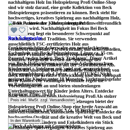
nachhaltigem Holz Im Holzspielzeug Profi Online-Shop
sind wir stolz darauf, eine große Kollektion von Beck
Holzspielzeugen präsentieren zu können. Beck steht für
hochwertiges, kreatives Spielzeug aus nachhaltigem Holz,
das die Fantasie der Kinder anregt und umweltfreundlich
hergestellt wird. Nachhaltigkeit im Fokus Bei Beck
Holzspielzeug liegt ein besonderer Schwerpunkt auf
Beck Ackerwalze
Nachhaltigkeit und Tradition. Sie verwenden
ausschließlich FSC-zertifiziertes Holz aus
Funktionstüchtige Ackerwalze aus naturlackiertem
verantwortungsvoller Forstwirtschaft, um sicherzustellen,
Eschenholz von Beck-Holzspielzeug. Länge ca. 15 cm.
dass ihre Produkte die Umwelt respektieren und
Passend zu den beiden 'Beck Traktoren'. Dieser Artikel
schützen. Hergestellt werden die Spielzeuge des
von Beck-Holzspielzeug wurde vom Arbeitsausschuss
Familienbetriebs in Hülben auf der Schwäbischen Alb.
Kinderspiel + Spielzeug mit 'spiel gut' ausgezeichnet.
Kreativität und Spaß Das traditionelle Holzspielzeug von
Altersempfehlung: ab 4 Jahre. ACHTUNG! Nicht
Beck fördert die kreative Entwicklung und den Spielspaß
geeignet für Kinder unter 10 Monaten. Verletzungsgefahr
Ihrer Kinder. Die vielfältigen Produkte regen die
im Rachenraum!
Vorstellungskraft an und bieten stundenlangen
Unterhaltungswert für Kinder jeden Alters. Entdecke
Regulärer Preis:
16,10 €
Beck Holzspielzeug beim Holzspielzeug Profi Als stolzer
Preis inkl. MwSt. zzgl. Versandkosten
Wiederverkäufer von Beck Holzspielzeugen bietet der
Holzspielzeug Profi Online-Shop eine breite Auswahl an
Sofort verfügbar, Lieferzeit: * ca. 10 Werktage *
umweltfreundlichem, klassischem Spielzeug. Entdecke die
hochwertige Qualität und die kreative Welt von Beck und
In den Warenkorb
schenke Deinen Kindern und Enkelkindern ein Stück
nachhaltiges Spielvergnügen. Kreatives Spielzeug aus