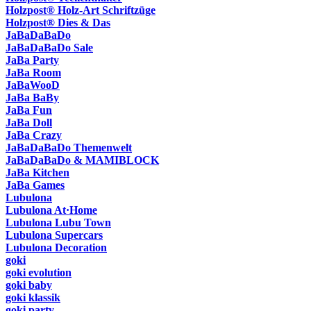
Holzpost® Holz-Art Schriftzüge
Holzpost® Dies & Das
JaBaDaBaDo
JaBaDaBaDo Sale
JaBa Party
JaBa Room
JaBaWooD
JaBa BaBy
JaBa Fun
JaBa Doll
JaBa Crazy
JaBaDaBaDo Themenwelt
JaBaDaBaDo & MAMIBLOCK
JaBa Kitchen
JaBa Games
Lubulona
Lubulona At·Home
Lubulona Lubu Town
Lubulona Supercars
Lubulona Decoration
goki
goki evolution
goki baby
goki klassik
goki party