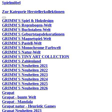
Spielmöbel
Zur Kategorie Herstellerkollektionen
GRIMM´S Spiel & Holzdesign
GRIMM`S Regenbogen-Welt
GRIMM´S Buchstaben-Welt
GRIMM´S Geburtstagsdekorationen
GRIMM´S Magnetspiel-Welt
GRIMM´S Pastell-Welt
GRIMM´S Monochrome Farbwelt
GRIMM´S Natur-Welt
GRIMM´S TINY ART COLLECTION
GRIMM´S Zahlenland
GRIMM´S Neuheiten 2021
GRIMM´S Neuheiten 2022
GRIMM´S Neuheiten 2023
GRIMM´S Neuheiten 2024
GRIMM´S Neuheiten 2025
GRIMM´S Neuheiten 2026
Grapat
Grapat - bunte Welt
Grapat - Mandala
Grapat natur - Heuristic Games
Grapat Neuheiten 2023