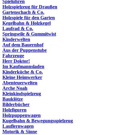
Spieluhren
Holzspielzeug für Draußen
Gartenschach & Co.
Holzspiele für den Garten
Kegelbahn & Holzkegel
Laufrad & Co.
Springseile & Gummitwist
Kinderwelten
Auf dem Bauernhof
Aus der Puppenstube
Fahrzeuge
Herr Doktor!
Im Kaufmannsladen
Kinderküche & Co.
Kleine Heimwerker
Abenteuerwelten
Arche Noah
Kleinkindspielzeug
Bauklötze
Bilderbücher
Holzfiguren
Holzpuppenwagen
Kugelbahn & Bewegungsspielzeug
Lauflernwagen
Motorik & Sinne