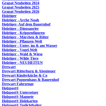
Grapat Neuheiten 2024
Grapat Neuheiten 2025
Grapat Neuheiten 2026
Holztiger
Holztiger - Arche Noah
Holztiger- Auf dem Bauernhof
Holztiger - Dinosaurier
Holztiger - Krippenfiguren
Holztiger - Märchen & Ritter
Holztiger - Pflanzen-Welt
Holztiger - Unter, im & am Wasser
Holztiger - Vogel-Welt
Holztiger - Wald & Wiese
Holztiger - Wilde Tiere
Holztiger - NEUHEITEN
Drewart
Drewart Ritterburg & Abenteuer
Drewart Kinderküche & Co
Drewart Puppenhaus & Bauernhof
Drewart Fahrzeuge
Holzpost®
Holzpost® Untersetzer
Holzpost® Magnete
Holzpost® Holzkarten
Holzpost® Teelichthalter