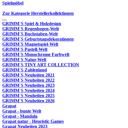
Spielmöbel
Zur Kategorie Herstellerkollektionen
GRIMM´S Spiel & Holzdesign
GRIMM`S Regenbogen-Welt
GRIMM´S Buchstaben-Welt
GRIMM´S Geburtstagsdekorationen
GRIMM´S Magnetspiel-Welt
GRIMM´S Pastell-Welt
GRIMM´S Monochrome Farbwelt
GRIMM´S Natur-Welt
GRIMM´S TINY ART COLLECTION
GRIMM´S Zahlenland
GRIMM´S Neuheiten 2021
GRIMM´S Neuheiten 2022
GRIMM´S Neuheiten 2023
GRIMM´S Neuheiten 2024
GRIMM´S Neuheiten 2025
GRIMM´S Neuheiten 2026
Grapat
Grapat - bunte Welt
Grapat - Mandala
Grapat natur - Heuristic Games
Grapat Neuheiten 2023