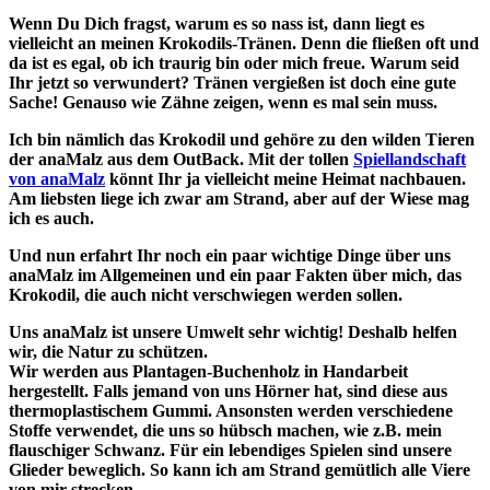
Wenn Du Dich fragst, warum es so nass ist, dann liegt es
vielleicht an meinen Krokodils-Tränen. Denn die fließen oft und
da ist es egal, ob ich traurig bin oder mich freue. Warum seid
Ihr jetzt so verwundert? Tränen vergießen ist doch eine gute
Sache! Genauso wie Zähne zeigen, wenn es mal sein muss.
Ich bin nämlich das Krokodil und gehöre zu den wilden Tieren
der anaMalz aus dem OutBack. Mit der tollen
Spiellandschaft
von anaMalz
könnt Ihr ja vielleicht meine Heimat nachbauen.
Am liebsten liege ich zwar am Strand, aber auf der Wiese mag
ich es auch.
Und nun erfahrt Ihr noch ein paar wichtige Dinge über uns
anaMalz im Allgemeinen und ein paar Fakten über mich, das
Krokodil, die auch nicht verschwiegen werden sollen.
Uns anaMalz ist unsere Umwelt sehr wichtig! Deshalb helfen
wir, die Natur zu schützen.
Wir werden aus Plantagen-Buchenholz in Handarbeit
hergestellt. Falls jemand von uns Hörner hat, sind diese aus
thermoplastischem Gummi. Ansonsten werden verschiedene
Stoffe verwendet, die uns so hübsch machen, wie z.B. mein
flauschiger Schwanz. Für ein lebendiges Spielen sind unsere
Glieder beweglich. So kann ich am Strand gemütlich alle Viere
von mir strecken.