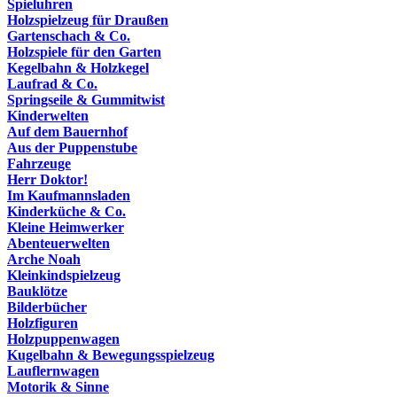
Spieluhren
Holzspielzeug für Draußen
Gartenschach & Co.
Holzspiele für den Garten
Kegelbahn & Holzkegel
Laufrad & Co.
Springseile & Gummitwist
Kinderwelten
Auf dem Bauernhof
Aus der Puppenstube
Fahrzeuge
Herr Doktor!
Im Kaufmannsladen
Kinderküche & Co.
Kleine Heimwerker
Abenteuerwelten
Arche Noah
Kleinkindspielzeug
Bauklötze
Bilderbücher
Holzfiguren
Holzpuppenwagen
Kugelbahn & Bewegungsspielzeug
Lauflernwagen
Motorik & Sinne