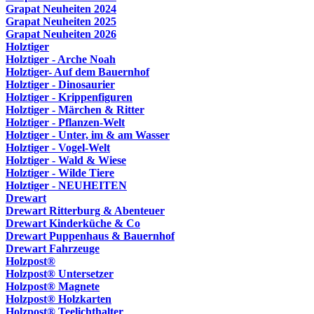
Grapat Neuheiten 2024
Grapat Neuheiten 2025
Grapat Neuheiten 2026
Holztiger
Holztiger - Arche Noah
Holztiger- Auf dem Bauernhof
Holztiger - Dinosaurier
Holztiger - Krippenfiguren
Holztiger - Märchen & Ritter
Holztiger - Pflanzen-Welt
Holztiger - Unter, im & am Wasser
Holztiger - Vogel-Welt
Holztiger - Wald & Wiese
Holztiger - Wilde Tiere
Holztiger - NEUHEITEN
Drewart
Drewart Ritterburg & Abenteuer
Drewart Kinderküche & Co
Drewart Puppenhaus & Bauernhof
Drewart Fahrzeuge
Holzpost®
Holzpost® Untersetzer
Holzpost® Magnete
Holzpost® Holzkarten
Holzpost® Teelichthalter