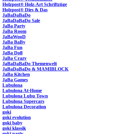
Holzpost® Holz-Art Schriftzüge
Holzpost® Dies & Das
JaBaDaBaDo
JaBaDaBaDo Sale
JaBa Party
JaBa Room
JaBaWooD
JaBa BaBy
JaBa Fun
JaBa Doll
JaBa Crazy
JaBaDaBaDo Themenwelt
JaBaDaBaDo & MAMIBLOCK
JaBa Kitchen
JaBa Games
Lubulona
Lubulona At·Home
Lubulona Lubu Town
Lubulona Supercars
Lubulona Decoration
goki
goki evolution
goki baby
goki klassik
goki party