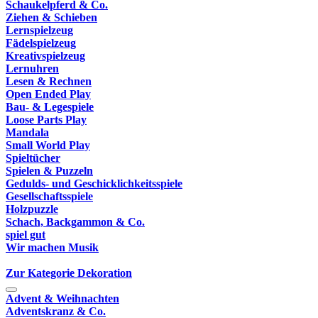
Schaukelpferd & Co.
Ziehen & Schieben
Lernspielzeug
Fädelspielzeug
Kreativspielzeug
Lernuhren
Lesen & Rechnen
Open Ended Play
Bau- & Legespiele
Loose Parts Play
Mandala
Small World Play
Spieltücher
Spielen & Puzzeln
Gedulds- und Geschicklichkeitsspiele
Gesellschaftsspiele
Holzpuzzle
Schach, Backgammon & Co.
spiel gut
Wir machen Musik
Zur Kategorie Dekoration
Advent & Weihnachten
Adventskranz & Co.